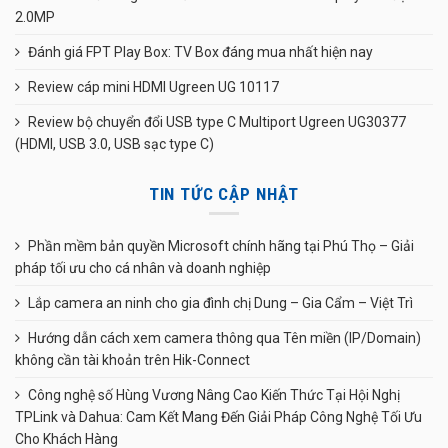
2.0MP
Đánh giá FPT Play Box: TV Box đáng mua nhất hiện nay
Review cáp mini HDMI Ugreen UG 10117
Review bộ chuyển đổi USB type C Multiport Ugreen UG30377
(HDMI, USB 3.0, USB sạc type C)
TIN TỨC CẬP NHẬT
Phần mềm bản quyền Microsoft chính hãng tại Phú Thọ – Giải
pháp tối ưu cho cá nhân và doanh nghiệp
Lắp camera an ninh cho gia đình chị Dung – Gia Cẩm – Việt Trì
Hướng dẫn cách xem camera thông qua Tên miền (IP/Domain)
không cần tài khoản trên Hik-Connect
Công nghệ số Hùng Vương Nâng Cao Kiến Thức Tại Hội Nghị
TPLink và Dahua: Cam Kết Mang Đến Giải Pháp Công Nghệ Tối Ưu
Cho Khách Hàng