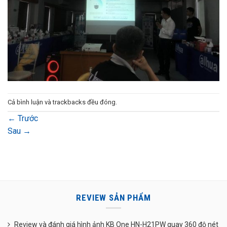
Cả bình luận và trackbacks đều đóng.
←
Trước
Sau
→
REVIEW SẢN PHẨM
Review và đánh giá hình ảnh KB One HN-H21PW quay 360 độ nét