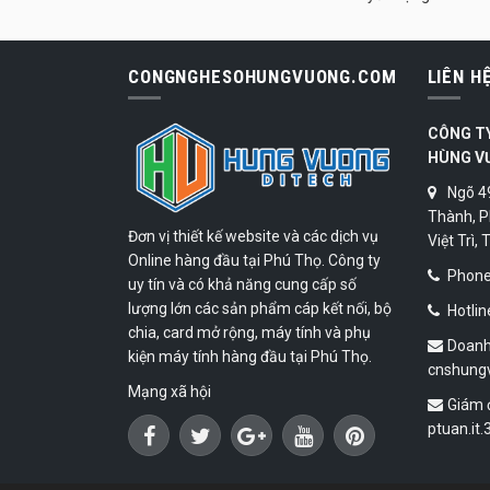
CONGNGHESOHUNGVUONG.COM
LIÊN H
CÔNG T
HÙNG V
Ngõ 4
Thành, P
Đơn vị thiết kế website và các dịch vụ
Việt Trì,
Online hàng đầu tại Phú Thọ. Công ty
Phone:
uy tín và có khả năng cung cấp số
lượng lớn các sản phẩm cáp kết nối, bộ
Hotlin
chia, card mở rộng, máy tính và phụ
Doanh
kiện máy tính hàng đầu tại Phú Thọ.
cnshung
Mạng xã hội
Giám 
ptuan.it