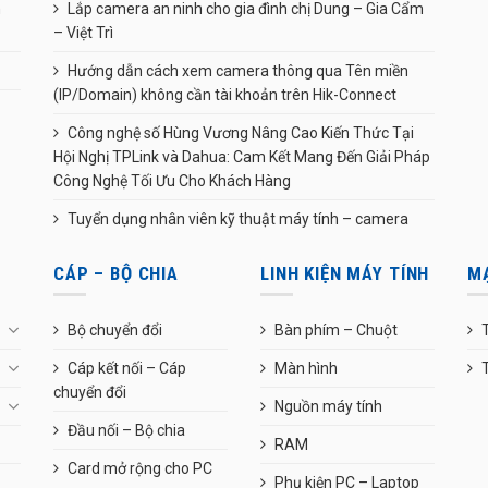
n
Lắp camera an ninh cho gia đình chị Dung – Gia Cẩm
– Việt Trì
Hướng dẫn cách xem camera thông qua Tên miền
(IP/Domain) không cần tài khoản trên Hik-Connect
Công nghệ số Hùng Vương Nâng Cao Kiến Thức Tại
Hội Nghị TPLink và Dahua: Cam Kết Mang Đến Giải Pháp
Công Nghệ Tối Ưu Cho Khách Hàng
Tuyển dụng nhân viên kỹ thuật máy tính – camera
CÁP – BỘ CHIA
LINH KIỆN MÁY TÍNH
M
Bộ chuyển đổi
Bàn phím – Chuột
T
Cáp kết nối – Cáp
Màn hình
chuyển đổi
Nguồn máy tính
Đầu nối – Bộ chia
RAM
Card mở rộng cho PC
Phụ kiện PC – Laptop