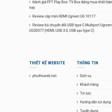
Đánh giá FPT Play Box: TV Box đáng mua nhất hiệ
nay
Review cáp mini HDMI Ugreen UG 10117
Review bộ chuyển đổi USB type C Multiport Ugreen
UG30377 (HDMI, USB 3.0, USB sạc type C)
THIẾT KẾ WEBSITE
THÔNG TIN
phuthoweb.net
Dịch vụ
Khách hàng
Tin tức
Hướng dẫn sử dụng
Tuyển dụng