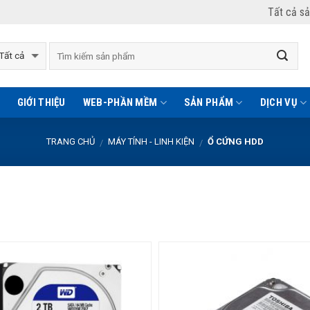
Tất cả s
GIỚI THIỆU
WEB-PHẦN MỀM
SẢN PHẨM
DỊCH VỤ
TRANG CHỦ
MÁY TÍNH - LINH KIỆN
Ổ CỨNG HDD
/
/