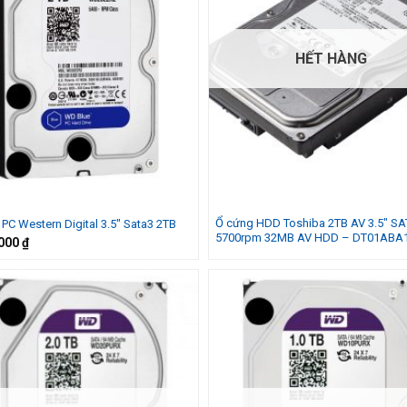
HẾT HÀNG
Ổ cứng HDD Toshiba 2TB AV 3.5″ S
PC Western Digital 3.5″ Sata3 2TB
5700rpm 32MB AV HDD – DT01ABA
.000
₫