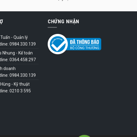
Ợ
CHỨNG NHẬN
Tuấn - Quản lý
tline: 0984.330.139
s Nhung - Kế toán
tline: 0364.458.297
nh doanh
tline: 0984.330.139
Hùng - Kỹ thuật
line: 0210 3 595