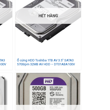
HẾT HÀNG
ATA3
Ổ cứng HDD Toshiba 1TB AV 3.5″ SATA3
100V
5700rpm 32MB AV HDD – DT01ABA100V