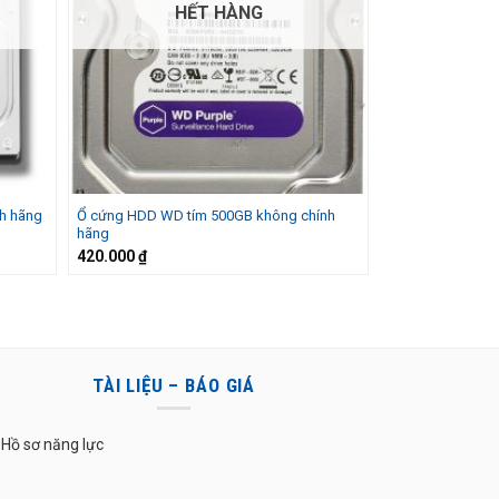
HẾT HÀNG
Ổ cứng HDD WD tím 500GB không chính
h hãng
hãng
420.000
₫
TÀI LIỆU – BÁO GIÁ
Hồ sơ năng lực