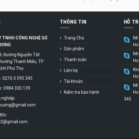
Ệ
THÔNG TIN
HỖ TR
Y TNHH CÔNG NGHỆ SỐ
Trang Chủ
Mr 
ƯƠNG
Ho
Sản phẩm
Mr
9, Đường Nguyễn Tất
Thanh toán
Ho
hường Thanh Miếu, TP
 Tỉnh Phú Thọ
Ki
Liên hệ
Ho
 0210 3 595 345
Tài khoản
Mr 
e: 0984.330.139
Kiểm tra bảo hành
Hot
 nghiệp:
345
vuong@gmail.com
đốc:
.32@gmail.com