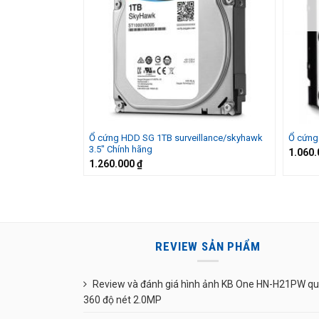
Ổ cứng HDD SG 1TB surveillance/skyhawk
Ổ cứng
3.5″ Chính hãng
1.060
1.260.000
₫
REVIEW SẢN PHẨM
Review và đánh giá hình ảnh KB One HN-H21PW q
360 độ nét 2.0MP