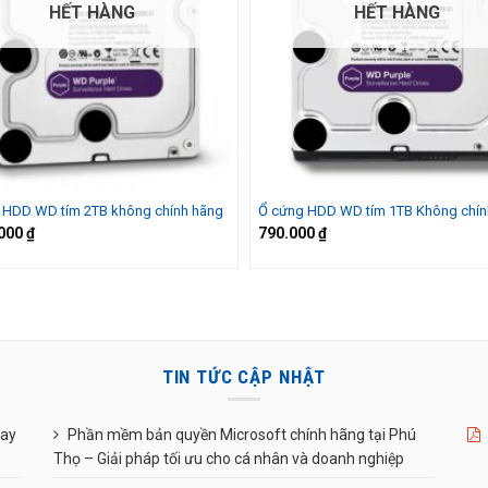
HẾT HÀNG
HẾT HÀNG
 HDD WD tím 2TB không chính hãng
Ổ cứng HDD WD tím 1TB Không chín
.000
₫
790.000
₫
TIN TỨC CẬP NHẬT
uay
Phần mềm bản quyền Microsoft chính hãng tại Phú
Thọ – Giải pháp tối ưu cho cá nhân và doanh nghiệp