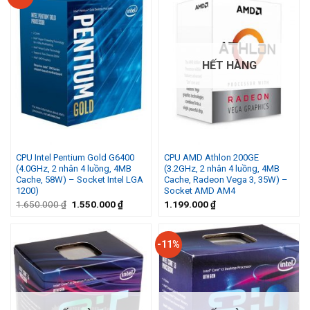
HẾT HÀNG
CPU Intel Pentium Gold G6400
CPU AMD Athlon 200GE
(4.0GHz, 2 nhân 4 luồng, 4MB
(3.2GHz, 2 nhân 4 luồng, 4MB
Cache, 58W) – Socket Intel LGA
Cache, Radeon Vega 3, 35W) –
1200)
Socket AMD AM4
Giá
Giá
1.650.000
₫
1.550.000
₫
1.199.000
₫
gốc
hiện
là:
tại
1.650.000 ₫.
là:
1.550.000 ₫.
-11%