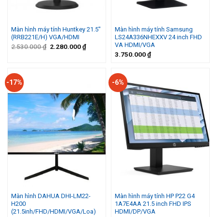
Màn hình máy tính Huntkey 21.5″
Màn hình máy tính Samsung
(RRB221E/H) VGA/HDMI
LS24A336NHEXXV 24 inch FHD
VA HDMI/VGA
Giá
Giá
2.530.000
₫
2.280.000
₫
gốc
hiện
3.750.000
₫
là:
tại
2.530.000 ₫.
là:
2.280.000 ₫.
-17%
-6%
Màn hình DAHUA DHI-LM22-
Màn hình máy tính HP P22 G4
H200
1A7E4AA 21.5 inch FHD IPS
(21.5inh/FHD/HDMI/VGA/Loa)
HDMI/DP/VGA