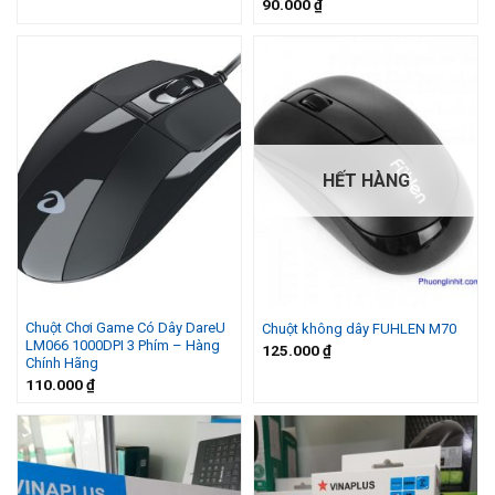
90.000
₫
HẾT HÀNG
Chuột Chơi Game Có Dây DareU
Chuột không dây FUHLEN M70
LM066 1000DPI 3 Phím – Hàng
125.000
₫
Chính Hãng
110.000
₫