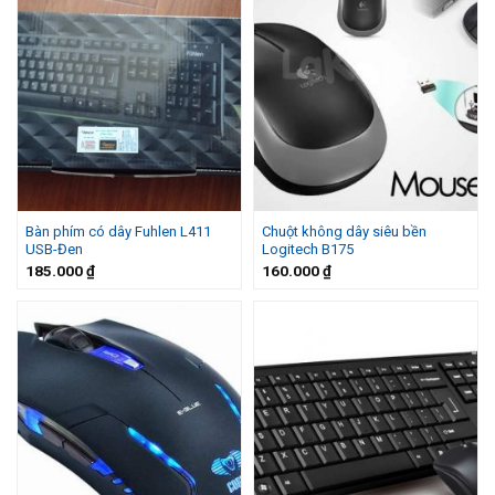
Bàn phím có dây Fuhlen L411
Chuột không dây siêu bền
USB-Đen
Logitech B175
185.000
₫
160.000
₫