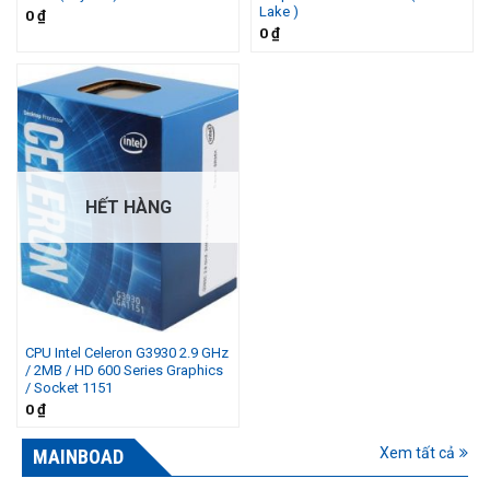
Lake )
0
₫
0
₫
HẾT HÀNG
CPU Intel Celeron G3930 2.9 GHz
/ 2MB / HD 600 Series Graphics
/ Socket 1151
0
₫
Xem tất cả
MAINBOAD