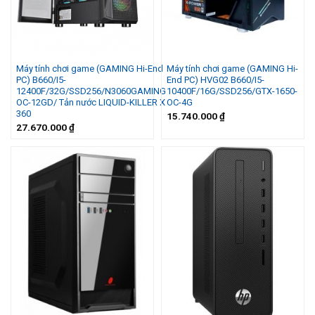
Máy tính chơi game (GAMING Hi-End
Máy tính chơi game (GAMING Hi-
PC) B660/I5-
End PC) HVG02 B660/I5-
12400F/32G/SSD256/N3060GAMING
10400F/16G/SSD256/GTX-1650-
OC-12GD/ Tản nước LIQUID-KILLER X
OC-4G
360
15.740.000
₫
27.670.000
₫