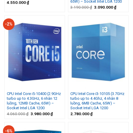
65W) – Socket Intel LGA 1200
4.550.000
₫
Giá
Giá
3.190.000
₫
3.090.000
₫
gốc
hiện
là:
tại
3.190.000 ₫.
là:
3.090.00
-2%
CPU Intel Core i5-10400 (2.9GHz
CPU Intel Core i3-10105 (3.7GHz
turbo up to 4.3GHz, 6 nhân 12
turbo up to 4.4Ghz, 4 nhân 8
luồng, 12MB Cache, 65W) –
luồng, 6MB Cache, 65W) –
Socket Intel LGA 1200
Socket Intel LGA 1200
Giá
Giá
4.060.000
₫
3.980.000
₫
2.780.000
₫
gốc
hiện
là:
tại
4.060.000 ₫.
là:
3.980.000 ₫.
-6%