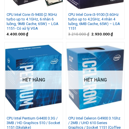
CPU Intel Core i5-9400 (2.9GHz
CPU Intel Core i3-9100 (3.6GHz
turbo up to 4.1GHz, 6 nhân 6
turbo up to 4.2GHz, 4 nhân 4
luồng, 9MB Cache, 65W) – LGA
luồng, 6MB Cache, 65W) – LGA
1151- Có xử lý VGA
1151
Giá
Giá
4.400.000
₫
3.210.000
₫
2.930.000
₫
gốc
hiện
là:
tại
3.210.000 ₫.
là:
2.930.00
HẾT HÀNG
HẾT HÀNG
CPU Intel Pentium G4400 3.3G /
CPU Intel Celeron G4900 3.1Ghz
3MB / HD Graphics 510 / Socket
/ 2MB / UHD 610 Series
1151 (Skylake)
Graphics / Socket 1151 (Coffee