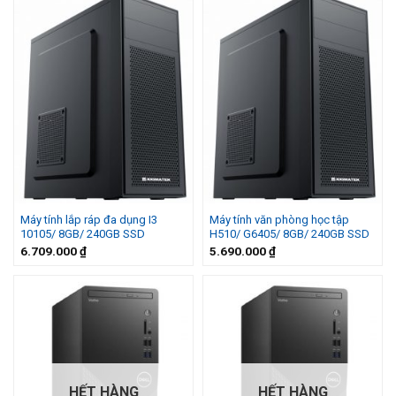
Máy tính lắp ráp đa dụng I3
Máy tính văn phòng học tập
10105/ 8GB/ 240GB SSD
H510/ G6405/ 8GB/ 240GB SSD
6.709.000
₫
5.690.000
₫
HẾT HÀNG
HẾT HÀNG