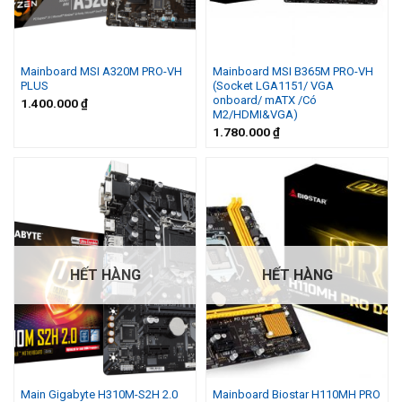
Mainboard MSI A320M PRO-VH
Mainboard MSI B365M PRO-VH
PLUS
(Socket LGA1151/ VGA
onboard/ mATX /Có
1.400.000
₫
M2/HDMI&VGA)
1.780.000
₫
HẾT HÀNG
HẾT HÀNG
Main Gigabyte H310M-S2H 2.0
Mainboard Biostar H110MH PRO