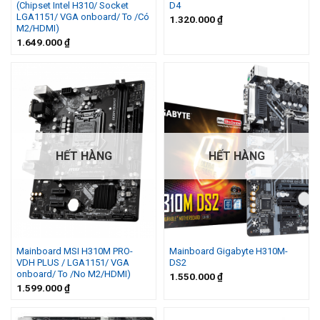
(Chipset Intel H310/ Socket
D4
LGA1151/ VGA onboard/ To /Có
1.320.000
₫
M2/HDMI)
1.649.000
₫
HẾT HÀNG
HẾT HÀNG
Mainboard MSI H310M PRO-
Mainboard Gigabyte H310M-
VDH PLUS / LGA1151/ VGA
DS2
onboard/ To /No M2/HDMI)
1.550.000
₫
1.599.000
₫