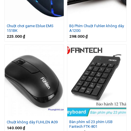
Chuột chơi game Eblue EMS
Bộ Phím Chuột Fuhlen không dây
151BK
A120G
225.000
₫
298.000
₫
Bàn phím số 23 phím USB
Chuột không dây FUHLEN A09
Fantech FTK-801
140.000
₫