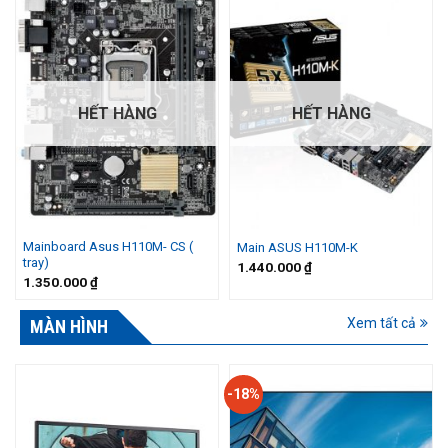
HẾT HÀNG
HẾT HÀNG
Mainboard Asus H110M- CS (
Main ASUS H110M-K
tray)
1.440.000
₫
1.350.000
₫
Xem tất cả
MÀN HÌNH
-18%