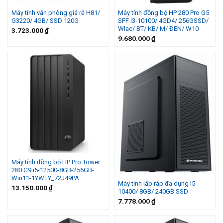
Máy tính văn phòng giá rẻ H81/
Máy tính đồng bộ HP 280 Pro G5
G3220/ 4GB/ SSD 120G
SFF i3-10100/ 4GD4/ 256GSSD/
Wlac/ BT/ KB/ M/ ĐEN/ W10
3.723.000
₫
9.680.000
₫
Máy tính đồng bộ HP Pro Tower
280 G9 i5-12500-8GB-256GB-
Win11-1YWTY_72J49PA
Máy tính lắp ráp đa dụng I5
13.150.000
₫
10400/ 8GB/ 240GB SSD
7.778.000
₫