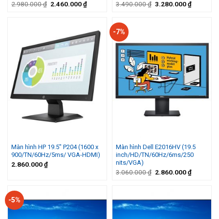
Giá
Giá
Giá
Giá
2.980.000
₫
2.460.000
₫
3.490.000
₫
3.280.000
₫
gốc
hiện
gốc
hiện
là:
tại
là:
tại
2.980.000 ₫.
là:
3.490.000 ₫.
là:
2.460.000 ₫.
3.280.00
-7%
Màn hình HP 19.5″ P204 (1600 x
Màn hình Dell E2016HV (19.5
900/TN/60Hz/5ms/ VGA-HDMI)
inch/HD/TN/60Hz/6ms/250
nits/VGA)
2.860.000
₫
Giá
Giá
3.060.000
₫
2.860.000
₫
gốc
hiện
là:
tại
3.060.000 ₫.
là:
2.860.00
-5%