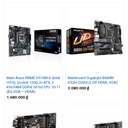
Main Asus PRIME H510M-K (Intel
Mainboard Gigabyte B660M
H510, Socket 1200, m-ATX, 2
DS3H DDR4 (2 DP, HDMI, VGA)
khe RAM DDR4, hỗ trợ CPU 10-11
3.080.000
₫
(Đủ VGA – HDMI)
1.680.000
₫