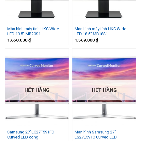
Màn hình máy tính HKC Wide
Màn hình máy tính HKC Wide
LED 19.5″ MB20S1
LED 18.5″ MB18S1
1.650.000
₫
1.569.000
₫
HẾT HÀNG
HẾT HÀNG
Samsung 27″LC27F591FD
Màn hình Samsung 27″
Curved LED cong
LS27E591C Curved LED