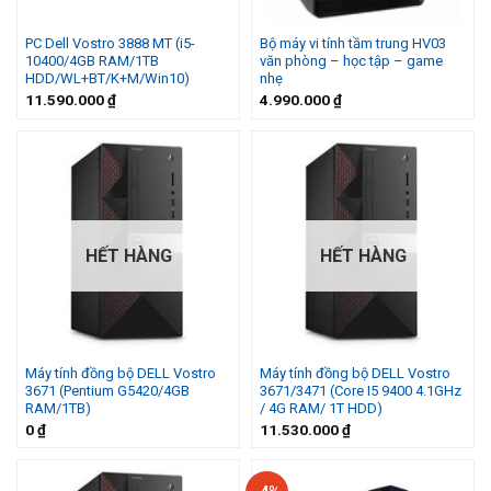
PC Dell Vostro 3888 MT (i5-
Bộ máy vi tính tầm trung HV03
10400/4GB RAM/1TB
văn phòng – học tập – game
HDD/WL+BT/K+M/Win10)
nhẹ
11.590.000
₫
4.990.000
₫
HẾT HÀNG
HẾT HÀNG
Máy tính đồng bộ DELL Vostro
Máy tính đồng bộ DELL Vostro
3671 (Pentium G5420/4GB
3671/3471 (Core I5 9400 4.1GHz
RAM/1TB)
/ 4G RAM/ 1T HDD)
0
₫
11.530.000
₫