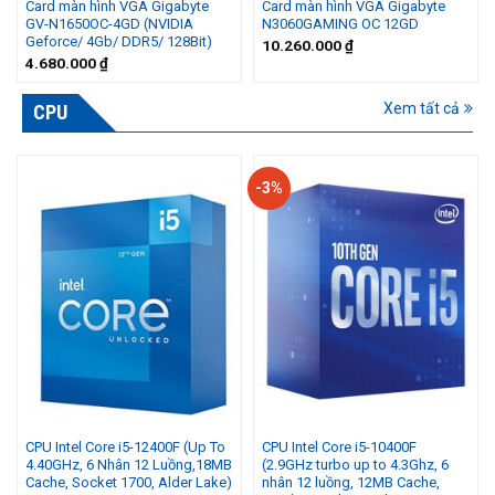
Card màn hình VGA Gigabyte
Card màn hình VGA Gigabyte
GV-N1650OC-4GD (NVIDIA
N3060GAMING OC 12GD
Geforce/ 4Gb/ DDR5/ 128Bit)
10.260.000
₫
4.680.000
₫
Xem tất cả
CPU
-3%
CPU Intel Core i5-12400F (Up To
CPU Intel Core i5-10400F
4.40GHz, 6 Nhân 12 Luồng,18MB
(2.9GHz turbo up to 4.3Ghz, 6
Cache, Socket 1700, Alder Lake)
nhân 12 luồng, 12MB Cache,