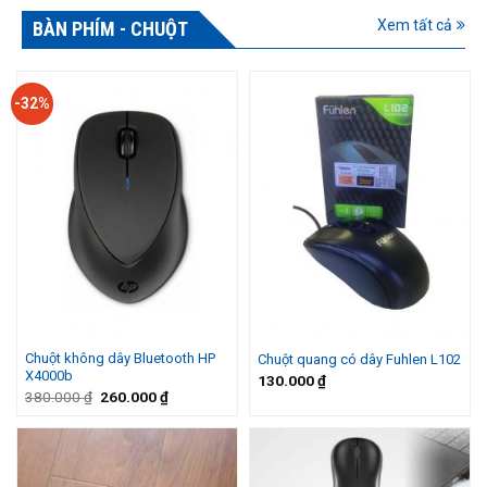
Xem tất cả
BÀN PHÍM - CHUỘT
-32%
Chuột không dây Bluetooth HP
Chuột quang có dây Fuhlen L102
X4000b
130.000
₫
Giá
Giá
380.000
₫
260.000
₫
gốc
hiện
là:
tại
380.000 ₫.
là:
260.000 ₫.