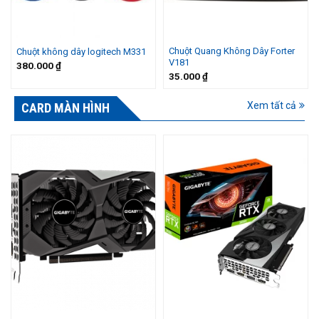
Chuột Quang Không Dây Forter
Chuột không dây logitech M331
V181
380.000
₫
35.000
₫
Xem tất cả
CARD MÀN HÌNH