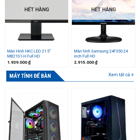
HẾT HÀNG
HẾT HÀNG
Màn Hình HKC LED 21.5″
Màn hình Samsung 24F350 24
MB21S1-H Full HD
inch Full HD
1.939.000
₫
2.915.000
₫
Xem tất cả
MÁY TÍNH ĐỂ BÀN