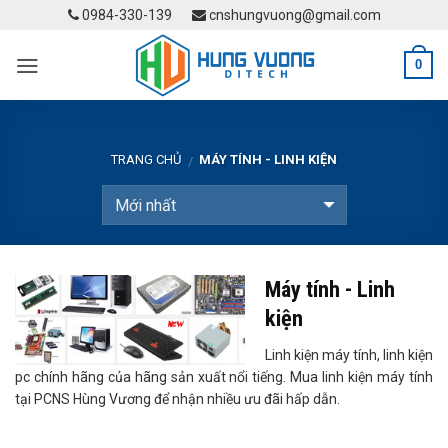
Skip
0984-330-139
cnshungvuong@gmail.com
to
content
0
TRANG CHỦ
MÁY TÍNH - LINH KIỆN
/
Máy tính - Linh
kiện
Linh kiện máy tính, linh kiện
pc chính hãng của hãng sản xuất nổi tiếng. Mua linh kiện máy tính
tại PCNS Hùng Vương để nhận nhiều ưu đãi hấp dẫn.