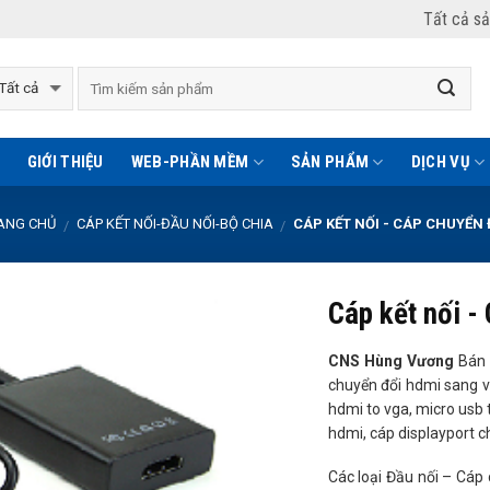
Tất cả s
GIỚI THIỆU
WEB-PHẦN MỀM
SẢN PHẨM
DỊCH VỤ
ANG CHỦ
CÁP KẾT NỐI-ĐẦU NỐI-BỘ CHIA
CÁP KẾT NỐI - CÁP CHUYỂN 
/
/
Cáp kết nối -
CNS Hùng Vương
Bán 
chuyển đổi hdmi sang 
hdmi to vga, micro usb t
hdmi, cáp displayport 
Các loại Đầu nối – Cáp 