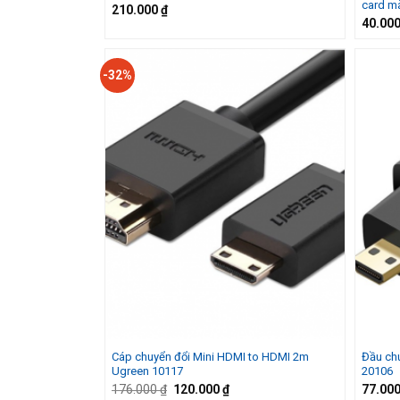
card m
210.000
₫
40.00
-32%
Cáp chuyển đổi Mini HDMI to HDMI 2m
Đầu ch
Ugreen 10117
20106
Giá
Giá
176.000
₫
120.000
₫
77.00