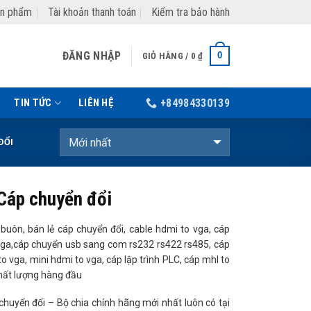
ản phẩm
Tài khoản thanh toán
Kiểm tra bảo hành
ĐĂNG NHẬP
0
GIỎ HÀNG /
0
₫
TIN TỨC
LIÊN HỆ
+84984330139
ĐỔI
 Cáp chuyển đổi
buôn, bán lẻ cáp chuyển đổi, cable hdmi to vga, cáp
vga,cáp chuyển usb sang com rs232 rs422 rs485, cáp
o vga, mini hdmi to vga, cáp lập trình PLC, cáp mhl to
chất lượng hàng đầu
chuyển đổi – Bộ chia chính hãng mới nhất luôn có tại