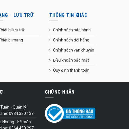
ẠNG – LƯU TRỮ
THÔNG TIN KHÁC
hiết bị lưu trữ
Chính sách bảo hành
Thiết bị mạng
Chính sách đổi hàng
Chính sách vận chuyển
Điều khoản bảo mật
Quy định thanh toán
Ợ
CHỨNG NHẬN
Tuấn - Quản lý
tline: 0984.330.139
s Nhung - Kế toán
tline: 0364.458.297