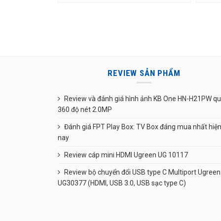
gốc
hiện
là:
tại
176.000 ₫.
là:
120.000 ₫.
REVIEW SẢN PHẨM
Review và đánh giá hình ảnh KB One HN-H21PW q
360 độ nét 2.0MP
Đánh giá FPT Play Box: TV Box đáng mua nhất hiệ
nay
Review cáp mini HDMI Ugreen UG 10117
Review bộ chuyển đổi USB type C Multiport Ugreen
UG30377 (HDMI, USB 3.0, USB sạc type C)