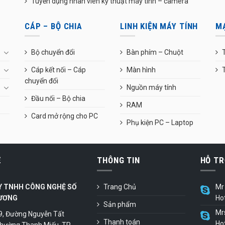
Tuyển dụng nhân viên kỹ thuật máy tính – camera
CÁP – BỘ CHIA
LINH KIỆN MÁY TÍNH
M
Bộ chuyển đổi
Bàn phím – Chuột
T
Cáp kết nối – Cáp
Màn hình
chuyển đổi
Nguồn máy tính
Đầu nối – Bộ chia
RAM
Card mở rộng cho PC
Phụ kiện PC – Laptop
Ệ
THÔNG TIN
HỖ TR
Y TNHH CÔNG NGHỆ SỐ
Trang Chủ
Mr 
ƯƠNG
Ho
Sản phẩm
Mr
9, Đường Nguyễn Tất
Thanh toán
Ho
hường Thanh Miếu, TP