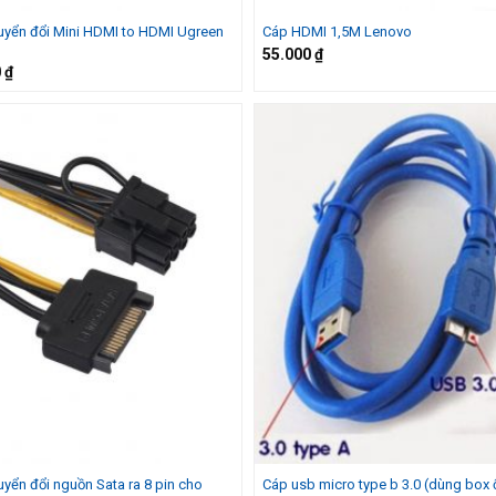
uyển đổi Mini HDMI to HDMI Ugreen
Cáp HDMI 1,5M Lenovo
55.000
₫
0
₫
yển đổi nguồn Sata ra 8 pin cho
Cáp usb micro type b 3.0 (dùng box 