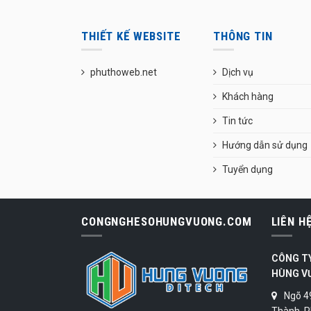
THIẾT KẾ WEBSITE
THÔNG TIN
phuthoweb.net
Dịch vụ
Khách hàng
Tin tức
Hướng dẫn sử dụng
Tuyển dụng
CONGNGHESOHUNGVUONG.COM
LIÊN H
CÔNG T
HÙNG V
Ngõ 4
Thành, P