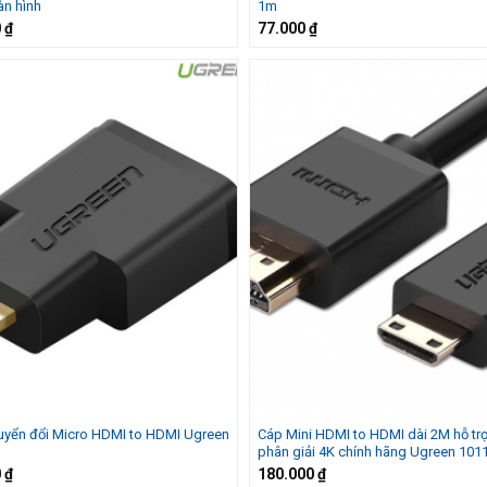
àn hình
1m
0
₫
77.000
₫
uyển đổi Micro HDMI to HDMI Ugreen
Cáp Mini HDMI to HDMI dài 2M hỗ tr
phân giải 4K chính hãng Ugreen 101
0
₫
180.000
₫