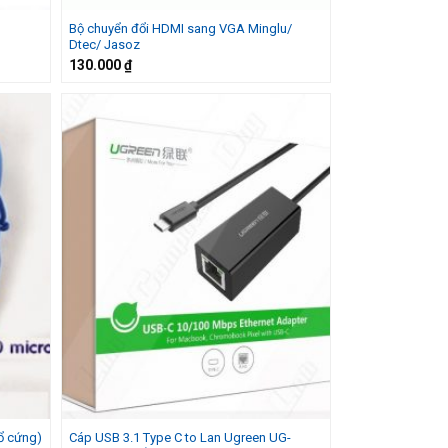
Bộ chuyển đổi HDMI sang VGA Minglu/
Dtec/ Jasoz
130.000
₫
ổ cứng)
Cáp USB 3.1 Type C to Lan Ugreen UG-