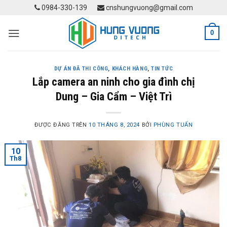
Skip
0984-330-139
cnshungvuong@gmail.com
to
content
0
DỰ ÁN ĐÃ THI CÔNG
,
KHÁCH HÀNG
,
TIN TỨC
Lắp camera an ninh cho gia đình chị
Dung – Gia Cẩm – Việt Trì
ĐƯỢC ĐĂNG TRÊN
10 THÁNG 8, 2024
BỞI
PHÙNG TUẤN
10
Th8