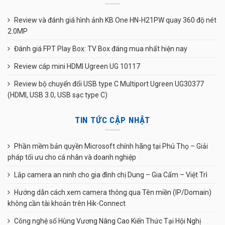
Review và đánh giá hình ảnh KB One HN-H21PW quay 360 độ nét
2.0MP
Đánh giá FPT Play Box: TV Box đáng mua nhất hiện nay
Review cáp mini HDMI Ugreen UG 10117
Review bộ chuyển đổi USB type C Multiport Ugreen UG30377
(HDMI, USB 3.0, USB sạc type C)
TIN TỨC CẬP NHẬT
Phần mềm bản quyền Microsoft chính hãng tại Phú Thọ – Giải
pháp tối ưu cho cá nhân và doanh nghiệp
Lắp camera an ninh cho gia đình chị Dung – Gia Cẩm – Việt Trì
Hướng dẫn cách xem camera thông qua Tên miền (IP/Domain)
không cần tài khoản trên Hik-Connect
Công nghệ số Hùng Vương Nâng Cao Kiến Thức Tại Hội Nghị