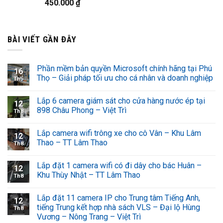
450.000
₫
BÀI VIẾT GẦN ĐÂY
Phần mềm bản quyền Microsoft chính hãng tại Phú
16
Thọ – Giải pháp tối ưu cho cá nhân và doanh nghiệp
Th5
Lắp 6 camera giám sát cho cửa hàng nước ép tại
12
898 Châu Phong – Việt Trì
Th8
Lắp camera wifi trông xe cho cô Vân – Khu Lâm
12
Thao – TT Lâm Thao
Th8
Lắp đặt 1 camera wifi có đi dây cho bác Huân –
12
Khu Thùy Nhật – TT Lâm Thao
Th8
Lắp đặt 11 camera IP cho Trung tâm Tiếng Anh,
12
tiếng Trung kết hợp nhà sách VLS – Đại lộ Hùng
Th8
Vương – Nông Trang – Việt Trì