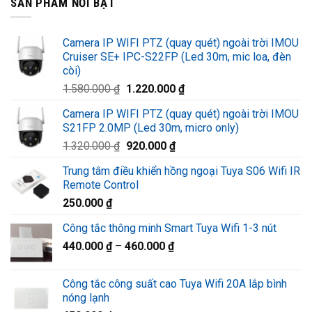
SẢN PHẨM NỔI BẬT
Camera IP WIFI PTZ (quay quét) ngoài trời IMOU
Cruiser SE+ IPC-S22FP (Led 30m, mic loa, đèn
còi)
Giá
Giá
1.580.000
₫
1.220.000
₫
gốc
hiện
Camera IP WIFI PTZ (quay quét) ngoài trời IMOU
là:
tại
S21FP 2.0MP (Led 30m, micro only)
1.580.000 ₫.
là:
Giá
Giá
1.320.000
₫
920.000
₫
1.220.000 ₫.
gốc
hiện
Trung tâm điều khiển hồng ngoại Tuya S06 Wifi IR
là:
tại
Remote Control
1.320.000 ₫.
là:
250.000
₫
920.000 ₫.
Công tắc thông minh Smart Tuya Wifi 1-3 nút
440.000
₫
–
460.000
₫
Công tắc công suất cao Tuya Wifi 20A lắp bình
nóng lạnh