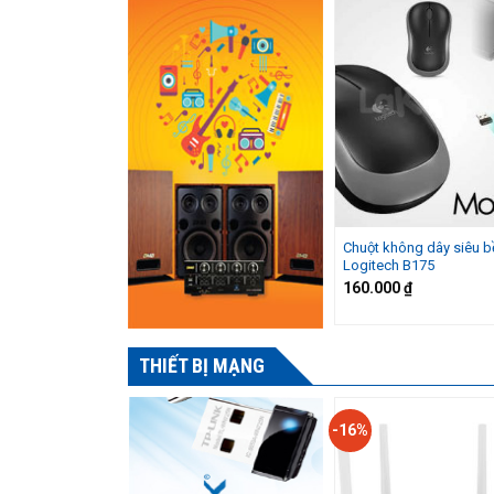
Chuột không dây siêu b
Logitech B175
160.000
₫
THIẾT BỊ MẠNG
-16%