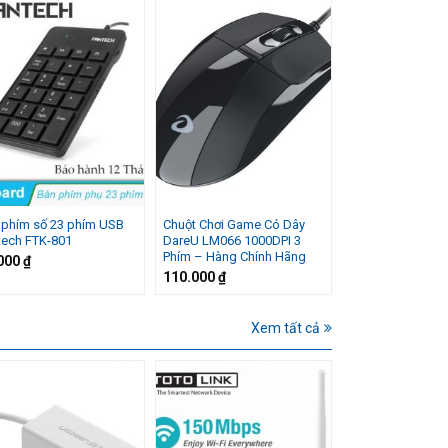
 phím số 23 phím USB
Chuột Chơi Game Có Dây
tech FTK-801
DareU LM066 1000DPI 3
Phím – Hàng Chính Hãng
000
₫
110.000
₫
Xem tất cả