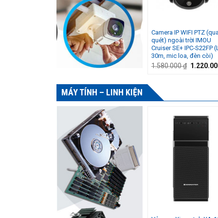
Camera IP WIFI PTZ (qu
quét) ngoài trời IMOU
Cruiser SE+ IPC-S22FP (
30m, mic loa, đèn còi)
Giá
1.580.000
₫
1.220.0
gốc
là:
1.580.000
MÁY TÍNH – LINH KIỆN