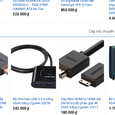
0 /
Vỏ case XIGMATEK EROS
Vỏ Xigmatek EN46188-
Car
(EN43361) – RGB STRIP,
GamingX 3FX (3 Fan)
Gig
GAMING ATX No Fan
(NV
850.000
₫
DDR
520.000
₫
4.6
Cáp nối, chuyển 
ấp
Bộ chia hub USB 3.0 4 cổng
Cáp Mini HDMI to HDMI dài
Bộ 
 HDMI
chính hãng Ugreen 20290
2M hỗ trợ độ phân giải 4K
RS4
06
chính hãng Ugreen 10117
242.000
₫
1.7
180.000
₫