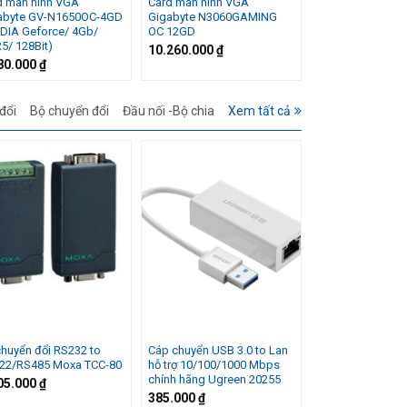
d màn hình VGA
Card màn hình VGA
abyte GV-N1650OC-4GD
Gigabyte N3060GAMING
IDIA Geforce/ 4Gb/
OC 12GD
5/ 128Bit)
10.260.000
₫
80.000
₫
đổi
Bộ chuyển đổi
Đầu nối -Bộ chia
Xem tất cả
chuyển đổi RS232 to
Cáp chuyển USB 3.0 to Lan
22/RS485 Moxa TCC-80
hỗ trợ 10/100/1000 Mbps
chính hãng Ugreen 20255
05.000
₫
385.000
₫