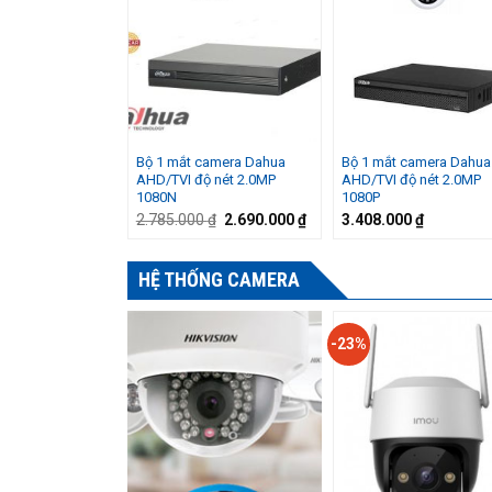
Bộ 1 mắt camera Dahua
Bộ 1 mắt camera Dahua
AHD/TVI độ nét 2.0MP
AHD/TVI độ nét 2.0MP
1080N
1080P
Giá
Giá
2.785.000
₫
2.690.000
₫
3.408.000
₫
gốc
hiện
là:
tại
2.785.000 ₫.
là:
HỆ THỐNG CAMERA
2.690.000 ₫.
-23%