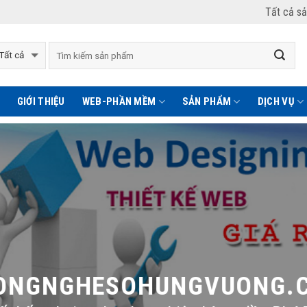
Tất cả s
GIỚI THIỆU
WEB-PHẦN MỀM
SẢN PHẨM
DỊCH VỤ
NGNGHESOHUNGVUONG.C