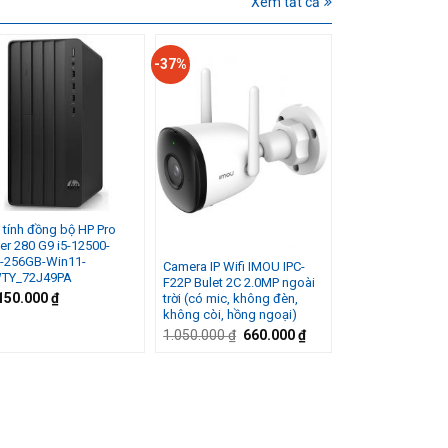
Xem tất cả
-37%
 tính đồng bộ HP Pro
er 280 G9 i5-12500-
-256GB-Win11-
Camera IP Wifi IMOU IPC-
TY_72J49PA
F22P Bulet 2C 2.0MP ngoài
150.000
₫
trời (có mic, không đèn,
không còi, hồng ngoại)
Giá
Giá
1.050.000
₫
660.000
₫
gốc
hiện
là:
tại
0 ₫.
1.050.000 ₫.
là:
660.000 ₫.