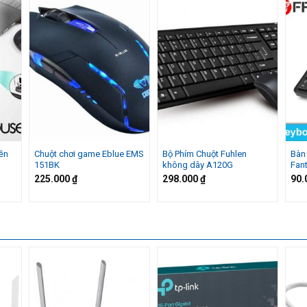
ền
Chuột chơi game Eblue EMS
Bộ Phím Chuột Fuhlen
Bàn
151BK
không dây A120G
Fan
225.000
₫
298.000
₫
90.