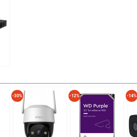
-30%
-12%
-14%