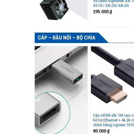
Vỏ case Xigmatek XA-1
XS10 / XA-20/ XA-24
295.000
₫
CÁP – ĐẦU NỐI – BỘ CHIA
Cáp HDMI dài 1M cao c
hỗ trợ Ethernet + 4k 2k
chính hãng Ugreen 101
80.000
₫