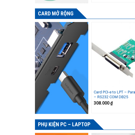
CARD MỞ RỘNG
Card PCI-e to LPT – Para
– RS232 COM DB25
308.000
₫
PHỤ KIỆN PC – LAPTOP