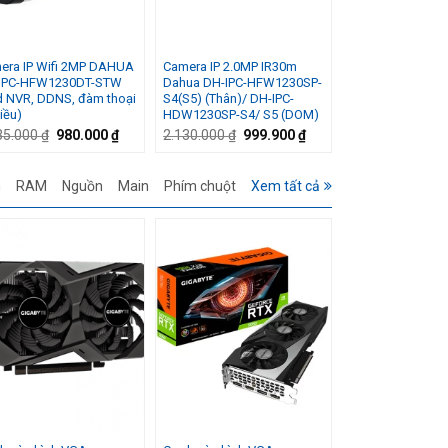
era IP Wifi 2MP DAHUA
Camera IP 2.0MP IR30m
IPC-HFW1230DT-STW
Dahua DH-IPC-HFW1230SP-
d NVR, DDNS, đàm thoại
S4(S5) (Thân)/ DH-IPC-
iều)
HDW1230SP-S4/ S5 (DOM)
Giá
Giá
Giá
Giá
35.000
₫
980.000
₫
2.130.000
₫
999.900
₫
gốc
hiện
gốc
hiện
là:
tại
là:
tại
0 ₫.
1.135.000 ₫.
là:
2.130.000 ₫.
là:
h
RAM
Nguồn
Main
Phím chuột
Xem tất cả
980.000 ₫.
999.900 ₫.