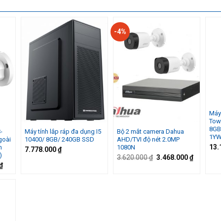
-4%
Máy
Tow
8GB
-
Máy tính lắp ráp đa dụng I5
Bộ 2 mắt camera Dahua
1YW
goài
10400/ 8GB/ 240GB SSD
AHD/TVI độ nét 2.0MP
13.
m
1080N
7.778.000
₫
)
Giá
Giá
3.620.000
₫
3.468.000
₫
gốc
hiện
Giá
₫
là:
tại
hiện
3.620.000 ₫.
là:
tại
3.468.00
 ₫.
là:
720.000 ₫.