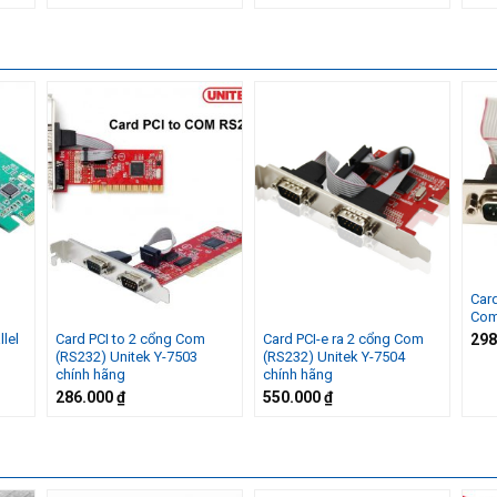
Card
Com
298
llel
Card PCI to 2 cổng Com
Card PCI-e ra 2 cổng Com
(RS232) Unitek Y-7503
(RS232) Unitek Y-7504
chính hãng
chính hãng
286.000
₫
550.000
₫