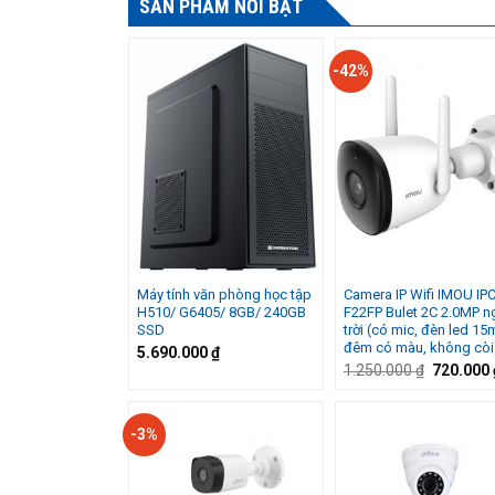
SẢN PHẨM NỔI BẬT
-42%
Máy tính văn phòng học tập
Camera IP Wifi IMOU IPC
H510/ G6405/ 8GB/ 240GB
F22FP Bulet 2C 2.0MP n
SSD
trời (có mic, đèn led 15
đêm có màu, không còi
5.690.000
₫
Giá
1.250.000
₫
720.000
gốc
là:
1.250.000
-3%