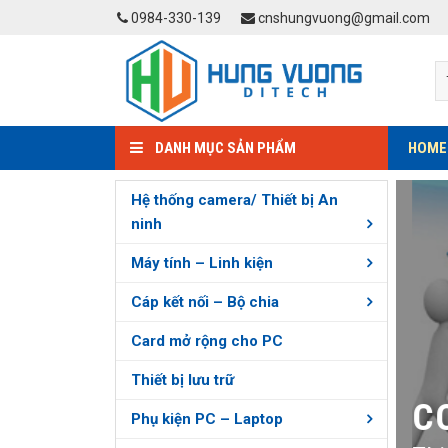
Skip
0984-330-139
cnshungvuong@gmail.com
to
content
DANH MỤC SẢN PHẨM
HOME
Hệ thống camera/ Thiết bị An
ninh
Máy tính – Linh kiện
Cáp kết nối – Bộ chia
GVUONG.COM
Card mở rộng cho PC
g hiệu uy tín hàng đầu
Thiết bị lưu trữ
CO
Phụ kiện PC – Laptop