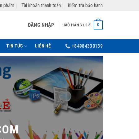
ản phẩm
Tài khoản thanh toán
Kiểm tra bảo hành
ĐĂNG NHẬP
0
GIỎ HÀNG /
0
₫
TIN TỨC
LIÊN HỆ
+84984330139
OM