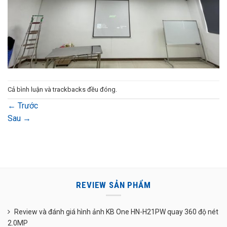
Cả bình luận và trackbacks đều đóng.
←
Trước
Sau
→
REVIEW SẢN PHẨM
Review và đánh giá hình ảnh KB One HN-H21PW quay 360 độ nét
2.0MP