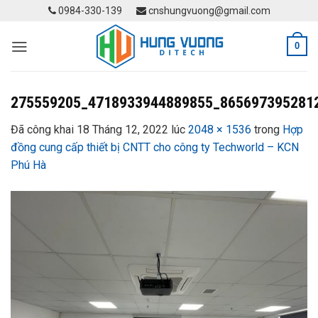
Skip
0984-330-139
cnshungvuong@gmail.com
to
content
0
275559205_4718933944889855_865697395281
Đã công khai
18 Tháng 12, 2022
lúc
2048 × 1536
trong
Hợp
đồng cung cấp thiết bị CNTT cho công ty Techworld – KCN
Phú Hà