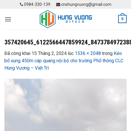
Skip
0984-330-139
cnshungvuong@gmail.com
to
content
0
357420645_6122566447859924_847378497238
Đã công khai
15 Tháng 2, 2024
lúc
1536 × 2048
trong
Kéo
bổ xung 450m cáp quang nội bộ cho trường Phổ thông CLC
Hùng Vương – Việt Trì