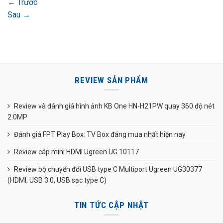
←
Trước
Sau
→
REVIEW SẢN PHẨM
Review và đánh giá hình ảnh KB One HN-H21PW quay 360 độ nét
2.0MP
Đánh giá FPT Play Box: TV Box đáng mua nhất hiện nay
Review cáp mini HDMI Ugreen UG 10117
Review bộ chuyển đổi USB type C Multiport Ugreen UG30377
(HDMI, USB 3.0, USB sạc type C)
TIN TỨC CẬP NHẬT