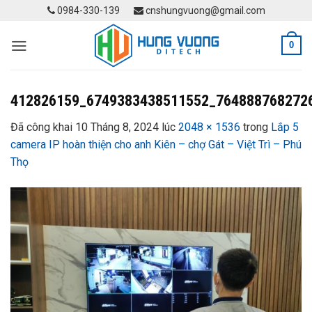
Skip
0984-330-139
cnshungvuong@gmail.com
to
content
0
412826159_6749383438511552_764888768272
Đã công khai
10 Tháng 8, 2024
lúc
2048 × 1536
trong
Lắp 5
camera IP hoàn thiện cho anh Kiên – chợ Gát – Việt Trì – Phú
Thọ