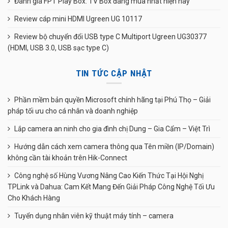
Đánh giá FPT Play Box: TV Box đáng mua nhất hiện nay
Review cáp mini HDMI Ugreen UG 10117
Review bộ chuyển đổi USB type C Multiport Ugreen UG30377
(HDMI, USB 3.0, USB sạc type C)
TIN TỨC CẬP NHẬT
Phần mềm bản quyền Microsoft chính hãng tại Phú Thọ – Giải
pháp tối ưu cho cá nhân và doanh nghiệp
Lắp camera an ninh cho gia đình chị Dung – Gia Cẩm – Việt Trì
Hướng dẫn cách xem camera thông qua Tên miền (IP/Domain)
không cần tài khoản trên Hik-Connect
Công nghệ số Hùng Vương Nâng Cao Kiến Thức Tại Hội Nghị
TPLink và Dahua: Cam Kết Mang Đến Giải Pháp Công Nghệ Tối Ưu
Cho Khách Hàng
Tuyển dụng nhân viên kỹ thuật máy tính – camera