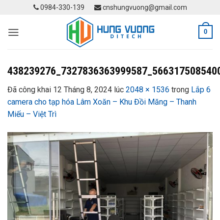
Skip
0984-330-139
cnshungvuong@gmail.com
to
content
0
438239276_7327836363999587_566317508540
Đã công khai
12 Tháng 8, 2024
lúc
2048 × 1536
trong
Lắp 6
camera cho tạp hóa Lâm Xoăn – Khu Đồi Măng – Thanh
Miếu – Việt Trì