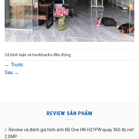
Cả bình luận và trackbacks đều đóng.
←
Trước
Sau
→
REVIEW SẢN PHẨM
Review và đánh giá hình ảnh KB One HN-H21PW quay 360 độ nét
2.0MP