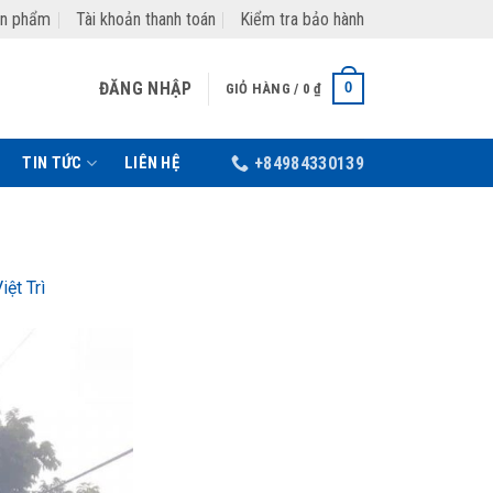
ản phẩm
Tài khoản thanh toán
Kiểm tra bảo hành
ĐĂNG NHẬP
0
GIỎ HÀNG /
0
₫
TIN TỨC
LIÊN HỆ
+84984330139
ệt Trì