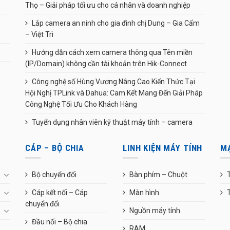
Thọ – Giải pháp tối ưu cho cá nhân và doanh nghiệp
n
Lắp camera an ninh cho gia đình chị Dung – Gia Cẩm
– Việt Trì
Hướng dẫn cách xem camera thông qua Tên miền
(IP/Domain) không cần tài khoản trên Hik-Connect
Công nghệ số Hùng Vương Nâng Cao Kiến Thức Tại
Hội Nghị TPLink và Dahua: Cam Kết Mang Đến Giải Pháp
Công Nghệ Tối Ưu Cho Khách Hàng
Tuyển dụng nhân viên kỹ thuật máy tính – camera
CÁP – BỘ CHIA
LINH KIỆN MÁY TÍNH
M
Bộ chuyển đổi
Bàn phím – Chuột
T
Cáp kết nối – Cáp
Màn hình
chuyển đổi
Nguồn máy tính
Đầu nối – Bộ chia
RAM