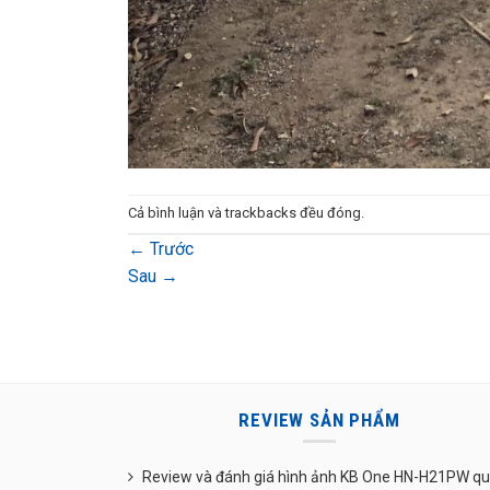
Cả bình luận và trackbacks đều đóng.
←
Trước
Sau
→
REVIEW SẢN PHẨM
Review và đánh giá hình ảnh KB One HN-H21PW q