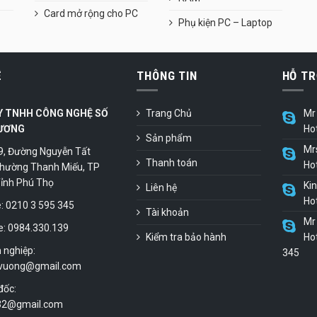
Card mở rộng cho PC
Phụ kiện PC – Laptop
Ệ
THÔNG TIN
HỖ TR
Y TNHH CÔNG NGHỆ SỐ
Trang Chủ
Mr 
ƯƠNG
Ho
Sản phẩm
Mr
9, Đường Nguyễn Tất
Thanh toán
Ho
hường Thanh Miếu, TP
 Tỉnh Phú Thọ
Ki
Liên hệ
Ho
 0210 3 595 345
Tài khoản
Mr 
e: 0984.330.139
Kiểm tra bảo hành
Hot
 nghiệp:
345
vuong@gmail.com
đốc:
.32@gmail.com