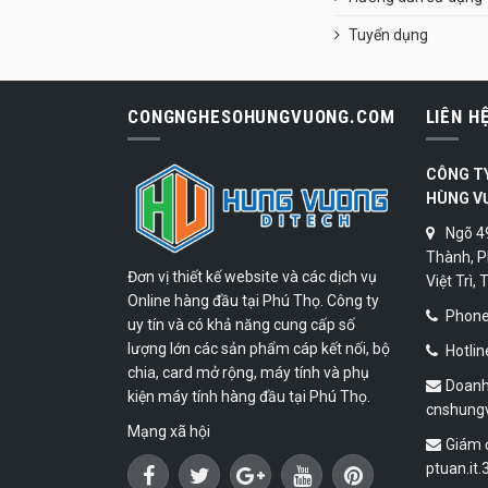
Tuyển dụng
CONGNGHESOHUNGVUONG.COM
LIÊN H
CÔNG T
HÙNG V
Ngõ 4
Thành, P
Đơn vị thiết kế website và các dịch vụ
Việt Trì,
Online hàng đầu tại Phú Thọ. Công ty
Phone:
uy tín và có khả năng cung cấp số
lượng lớn các sản phẩm cáp kết nối, bộ
Hotlin
chia, card mở rộng, máy tính và phụ
Doanh
kiện máy tính hàng đầu tại Phú Thọ.
cnshung
Mạng xã hội
Giám 
ptuan.it