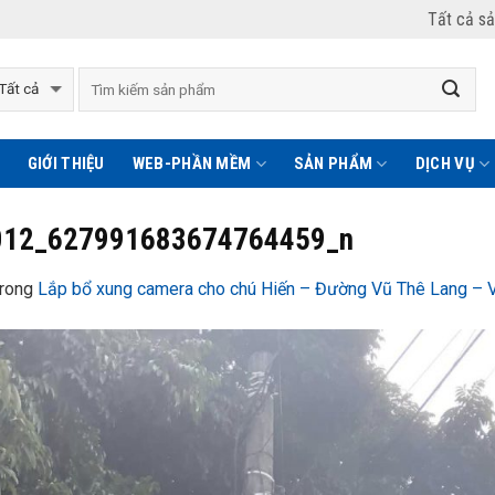
Tất cả s
GIỚI THIỆU
WEB-PHẦN MỀM
SẢN PHẨM
DỊCH VỤ
012_627991683674764459_n
rong
Lắp bổ xung camera cho chú Hiến – Đường Vũ Thê Lang – Vi