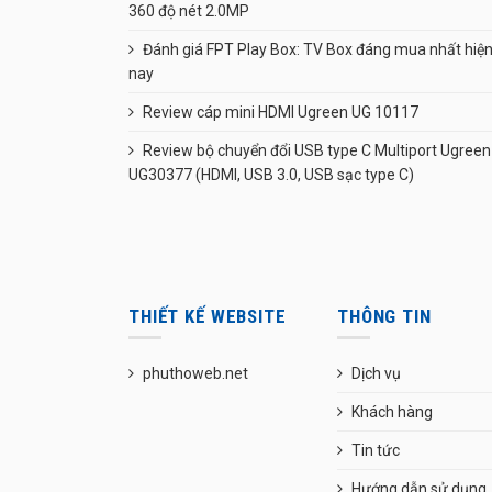
360 độ nét 2.0MP
Đánh giá FPT Play Box: TV Box đáng mua nhất hiệ
nay
Review cáp mini HDMI Ugreen UG 10117
Review bộ chuyển đổi USB type C Multiport Ugreen
UG30377 (HDMI, USB 3.0, USB sạc type C)
THIẾT KẾ WEBSITE
THÔNG TIN
phuthoweb.net
Dịch vụ
Khách hàng
Tin tức
Hướng dẫn sử dụng