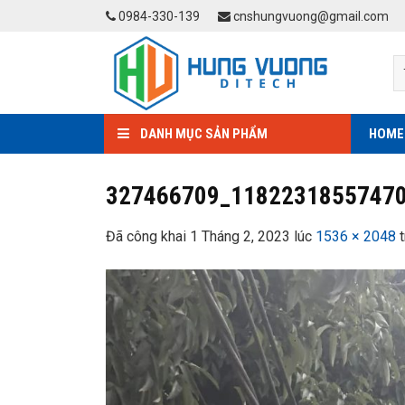
Skip
0984-330-139
cnshungvuong@gmail.com
to
content
DANH MỤC SẢN PHẨM
HOME
327466709_1182231855747
Đã công khai
1 Tháng 2, 2023
lúc
1536 × 2048
t