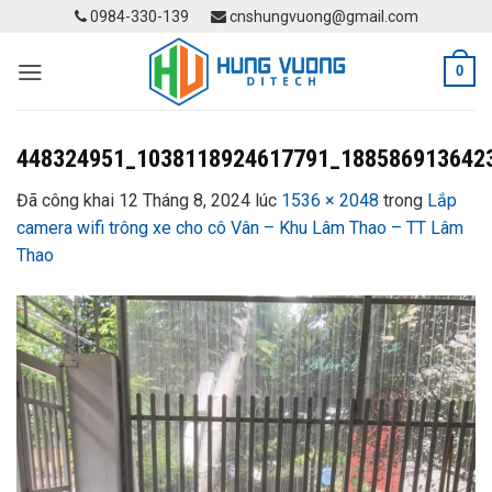
Skip
0984-330-139
cnshungvuong@gmail.com
to
content
0
448324951_1038118924617791_188586913642
Đã công khai
12 Tháng 8, 2024
lúc
1536 × 2048
trong
Lắp
camera wifi trông xe cho cô Vân – Khu Lâm Thao – TT Lâm
Thao