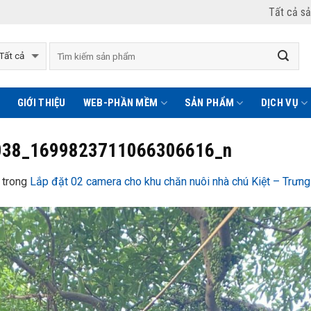
Tất cả s
GIỚI THIỆU
WEB-PHẦN MỀM
SẢN PHẨM
DỊCH VỤ
038_1699823711066306616_n
trong
Lắp đặt 02 camera cho khu chăn nuôi nhà chú Kiệt – Trưng