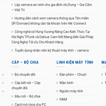
n
Lắp camera an ninh cho gia đình chị Dung – Gia Cẩm
– Việt Trì
Hướng dẫn cách xem camera thông qua Tên miền
(IP/Domain) không cần tài khoản trên Hik-Connect
Công nghệ số Hùng Vương Nâng Cao Kiến Thức Tại
Hội Nghị TPLink và Dahua: Cam Kết Mang Đến Giải Pháp
Công Nghệ Tối Ưu Cho Khách Hàng
Tuyển dụng nhân viên kỹ thuật máy tính – camera
CÁP – BỘ CHIA
LINH KIỆN MÁY TÍNH
M
Bộ chuyển đổi
Bàn phím – Chuột
T
Cáp kết nối – Cáp
Màn hình
chuyển đổi
Nguồn máy tính
Đầu nối – Bộ chia
RAM
Card mở rộng cho PC