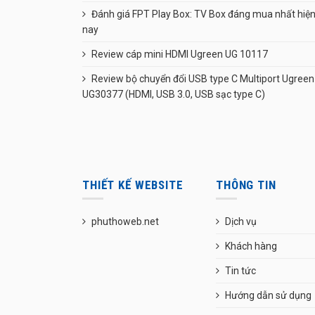
Đánh giá FPT Play Box: TV Box đáng mua nhất hiệ
nay
Review cáp mini HDMI Ugreen UG 10117
Review bộ chuyển đổi USB type C Multiport Ugreen
UG30377 (HDMI, USB 3.0, USB sạc type C)
THIẾT KẾ WEBSITE
THÔNG TIN
phuthoweb.net
Dịch vụ
Khách hàng
Tin tức
Hướng dẫn sử dụng