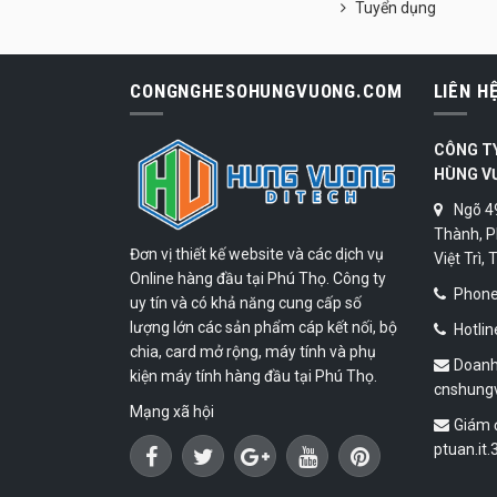
Tuyển dụng
CONGNGHESOHUNGVUONG.COM
LIÊN H
CÔNG T
HÙNG V
Ngõ 4
Thành, P
Đơn vị thiết kế website và các dịch vụ
Việt Trì,
Online hàng đầu tại Phú Thọ. Công ty
Phone:
uy tín và có khả năng cung cấp số
lượng lớn các sản phẩm cáp kết nối, bộ
Hotlin
chia, card mở rộng, máy tính và phụ
Doanh
kiện máy tính hàng đầu tại Phú Thọ.
cnshung
Mạng xã hội
Giám 
ptuan.it