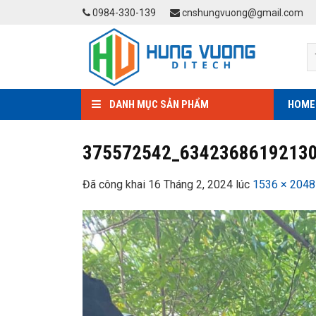
Skip
0984-330-139
cnshungvuong@gmail.com
to
content
DANH MỤC SẢN PHẨM
HOME
375572542_6342368619213
Đã công khai
16 Tháng 2, 2024
lúc
1536 × 2048