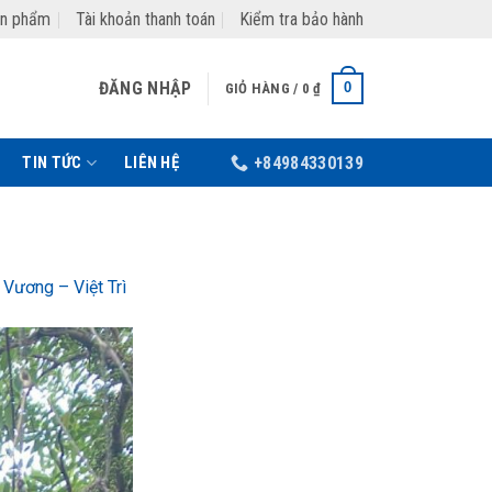
ản phẩm
Tài khoản thanh toán
Kiểm tra bảo hành
ĐĂNG NHẬP
0
GIỎ HÀNG /
0
₫
TIN TỨC
LIÊN HỆ
+84984330139
 Vương – Việt Trì