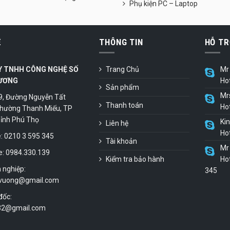
Phụ kiện PC – Laptop
Ệ
THÔNG TIN
HỖ TR
Y TNHH CÔNG NGHỆ SỐ
Trang Chủ
Mr 
ƯƠNG
Ho
Sản phẩm
Mr
9, Đường Nguyễn Tất
Thanh toán
Ho
hường Thanh Miếu, TP
 Tỉnh Phú Thọ
Ki
Liên hệ
Ho
 0210 3 595 345
Tài khoản
Mr 
e: 0984.330.139
Kiểm tra bảo hành
Hot
 nghiệp:
345
vuong@gmail.com
đốc:
.32@gmail.com