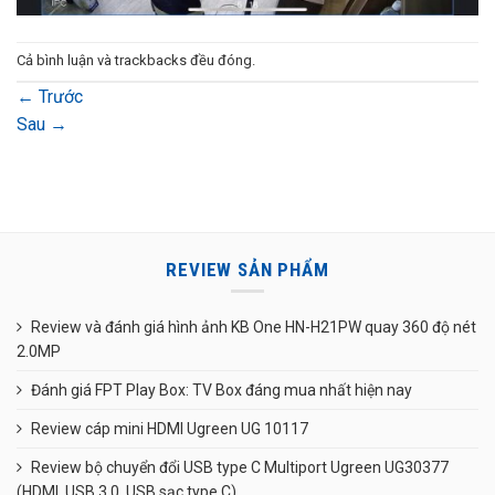
Cả bình luận và trackbacks đều đóng.
←
Trước
Sau
→
REVIEW SẢN PHẨM
Review và đánh giá hình ảnh KB One HN-H21PW quay 360 độ nét
2.0MP
Đánh giá FPT Play Box: TV Box đáng mua nhất hiện nay
Review cáp mini HDMI Ugreen UG 10117
Review bộ chuyển đổi USB type C Multiport Ugreen UG30377
(HDMI, USB 3.0, USB sạc type C)