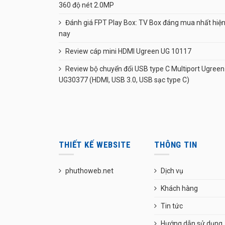
360 độ nét 2.0MP
Đánh giá FPT Play Box: TV Box đáng mua nhất hiệ
nay
Review cáp mini HDMI Ugreen UG 10117
Review bộ chuyển đổi USB type C Multiport Ugreen
UG30377 (HDMI, USB 3.0, USB sạc type C)
THIẾT KẾ WEBSITE
THÔNG TIN
phuthoweb.net
Dịch vụ
Khách hàng
Tin tức
Hướng dẫn sử dụng