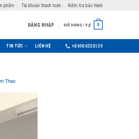
ản phẩm
Tài khoản thanh toán
Kiểm tra bảo hành
ĐĂNG NHẬP
0
GIỎ HÀNG /
0
₫
TIN TỨC
LIÊN HỆ
+84984330139
âm Thao