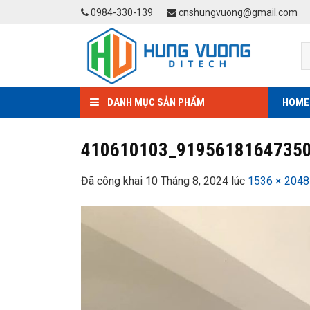
Skip
0984-330-139
cnshungvuong@gmail.com
to
content
DANH MỤC SẢN PHẨM
HOME
410610103_9195618164735
Đã công khai
10 Tháng 8, 2024
lúc
1536 × 2048