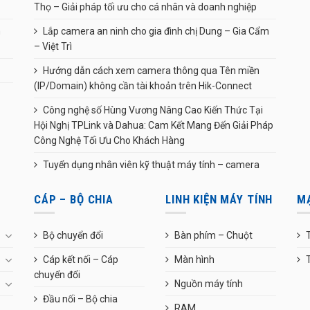
Thọ – Giải pháp tối ưu cho cá nhân và doanh nghiệp
n
Lắp camera an ninh cho gia đình chị Dung – Gia Cẩm
– Việt Trì
Hướng dẫn cách xem camera thông qua Tên miền
(IP/Domain) không cần tài khoản trên Hik-Connect
Công nghệ số Hùng Vương Nâng Cao Kiến Thức Tại
Hội Nghị TPLink và Dahua: Cam Kết Mang Đến Giải Pháp
Công Nghệ Tối Ưu Cho Khách Hàng
Tuyển dụng nhân viên kỹ thuật máy tính – camera
CÁP – BỘ CHIA
LINH KIỆN MÁY TÍNH
M
Bộ chuyển đổi
Bàn phím – Chuột
T
Cáp kết nối – Cáp
Màn hình
chuyển đổi
Nguồn máy tính
Đầu nối – Bộ chia
RAM