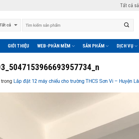
Tất cả s
GIỚI THIỆU
WEB-PHẦN MỀM
SẢN PHẨM
DỊCH VỤ
03_5047153966693957734_n
trong
Lắp đặt 12 máy chiếu cho trường THCS Sơn Vi – Huyện L