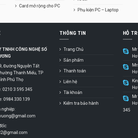
Card mở rộng cho PC
Phụ kiện PC – Laptop
Ệ
THÔNG TIN
HỖ TR
Y TNHH CÔNG NGHỆ SỐ
Trang Chủ
Mr 
ƯƠNG
Ho
Sản phẩm
Mr
9, Đường Nguyễn Tất
Thanh toán
Ho
hường Thanh Miếu, TP
 Tỉnh Phú Thọ
Ki
Liên hệ
Ho
 0210 3 595 345
Tài khoản
Mr 
e: 0984.330.139
Kiểm tra bảo hành
Hot
 nghiệp:
345
vuong@gmail.com
đốc:
.32@gmail.com