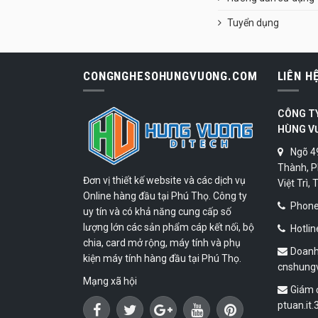
Tuyển dụng
CONGNGHESOHUNGVUONG.COM
LIÊN H
CÔNG T
HÙNG V
Ngõ 4
Thành, P
Đơn vị thiết kế website và các dịch vụ
Việt Trì,
Online hàng đầu tại Phú Thọ. Công ty
Phone:
uy tín và có khả năng cung cấp số
lượng lớn các sản phẩm cáp kết nối, bộ
Hotlin
chia, card mở rộng, máy tính và phụ
Doanh
kiện máy tính hàng đầu tại Phú Thọ.
cnshung
Mạng xã hội
Giám 
ptuan.it