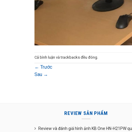
Cả bình luận và trackbacks đều đóng.
←
Trước
Sau
→
REVIEW SẢN PHẨM
Review và đánh giá hình ảnh KB One HN-H21PW q