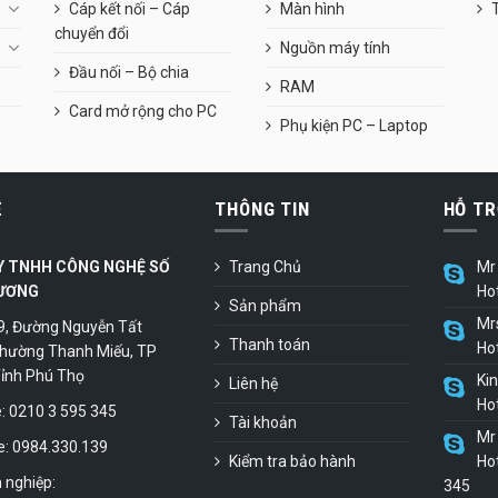
Cáp kết nối – Cáp
Màn hình
chuyển đổi
Nguồn máy tính
Đầu nối – Bộ chia
RAM
Card mở rộng cho PC
Phụ kiện PC – Laptop
Ệ
THÔNG TIN
HỖ TR
Y TNHH CÔNG NGHỆ SỐ
Trang Chủ
Mr 
ƯƠNG
Ho
Sản phẩm
Mr
9, Đường Nguyễn Tất
Thanh toán
Ho
hường Thanh Miếu, TP
 Tỉnh Phú Thọ
Ki
Liên hệ
Ho
 0210 3 595 345
Tài khoản
Mr 
e: 0984.330.139
Kiểm tra bảo hành
Hot
 nghiệp:
345