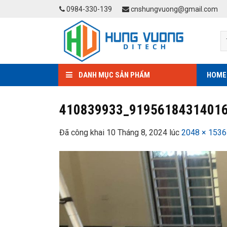
Skip
0984-330-139
cnshungvuong@gmail.com
to
content
DANH MỤC SẢN PHẨM
HOME
410839933_9195618431401
Đã công khai
10 Tháng 8, 2024
lúc
2048 × 1536