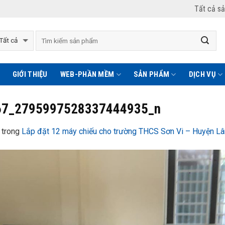
Tất cả s
GIỚI THIỆU
WEB-PHẦN MỀM
SẢN PHẨM
DỊCH VỤ
67_2795997528337444935_n
trong
Lắp đặt 12 máy chiếu cho trường THCS Sơn Vi – Huyện L