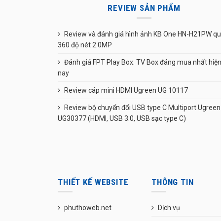
REVIEW SẢN PHẨM
Review và đánh giá hình ảnh KB One HN-H21PW q
360 độ nét 2.0MP
Đánh giá FPT Play Box: TV Box đáng mua nhất hiệ
nay
Review cáp mini HDMI Ugreen UG 10117
Review bộ chuyển đổi USB type C Multiport Ugreen
UG30377 (HDMI, USB 3.0, USB sạc type C)
THIẾT KẾ WEBSITE
THÔNG TIN
phuthoweb.net
Dịch vụ