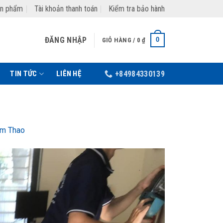
ản phẩm
Tài khoản thanh toán
Kiểm tra bảo hành
ĐĂNG NHẬP
0
GIỎ HÀNG /
0
₫
TIN TỨC
LIÊN HỆ
+84984330139
âm Thao