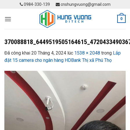
Skip
0984-330-139
cnshungvuong@gmail.com
to
content
0
370088818_6449519505164615_472043349036
Đã công khai
20 Tháng 4, 2024
lúc
1538 × 2048
trong
Lắp
đặt 15 camera cho ngân hàng HDBank Thị xã Phú Thọ