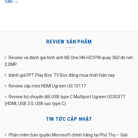
Sau
→
REVIEW SẢN PHẨM
Review và đánh giá hình ảnh KB One HN-H21PW quay 360 độ nét
2.0MP
Đánh giá FPT Play Box: TV Box đáng mua nhất hiện nay
Review cáp mini HDMI Ugreen UG 10117
Review bộ chuyển đổi USB type C Multiport Ugreen UG30377
(HDMI, USB 3.0, USB sạc type C)
TIN TỨC CẬP NHẬT
Phần mềm bản quyền Microsoft chính hãng tại Phú Thọ – Giải