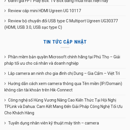
Đánh giá FPT Play Box: TV Box đáng mua nhất hiện nay
Review cáp mini HDMI Ugreen UG 10117
Review bộ chuyển đổi USB type C Multiport Ugreen UG30377
(HDMI, USB 3.0, USB sạc type C)
TIN TỨC CẬP NHẬT
Phần mềm bản quyền Microsoft chính hãng tại Phú Thọ – Giải
pháp tối ưu cho cá nhân và doanh nghiệp
Lắp camera an ninh cho gia đình chị Dung – Gia Cẩm – Việt Trì
Hướng dẫn cách xem camera thông qua Tên miền (IP/Domain)
không cần tài khoản trên Hik-Connect
Công nghệ số Hùng Vương Nâng Cao Kiến Thức Tại Hội Nghị
TPLink và Dahua: Cam Kết Mang Đến Giải Pháp Công Nghệ Tối Ưu
Cho Khách Hàng
Tuyển dụng nhân viên kỹ thuật máy tính – camera