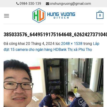
Skip
0984-330-139
cnshungvuong@gmail.com
to
content
0
385033576_6449519175164648_626242737104
Đã công khai
20 Tháng 4, 2024
lúc
2048 × 1538
trong
Lắp
đặt 15 camera cho ngân hàng HDBank Thị xã Phú Thọ