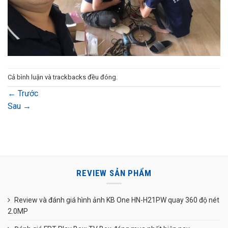
Cả bình luận và trackbacks đều đóng.
←
Trước
Sau
→
REVIEW SẢN PHẨM
Review và đánh giá hình ảnh KB One HN-H21PW quay 360 độ nét
2.0MP