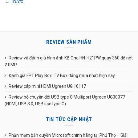
←
Trước
REVIEW SẢN PHẨM
Review và đánh giá hình ảnh KB One HN-H21PW quay 360 độ nét
2.0MP
Đánh giá FPT Play Box: TV Box đáng mua nhất hiện nay
Review cáp mini HDMI Ugreen UG 10117
Review bộ chuyển đổi USB type C Multiport Ugreen UG30377
(HDMI, USB 3.0, USB sạc type C)
TIN TỨC CẬP NHẬT
Phần mềm bản quyền Microsoft chính hãng tại Phú Thọ – Giải