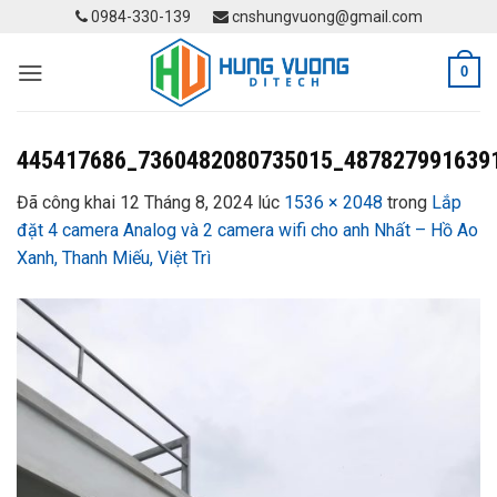
Skip
0984-330-139
cnshungvuong@gmail.com
to
content
0
445417686_7360482080735015_487827991639
Đã công khai
12 Tháng 8, 2024
lúc
1536 × 2048
trong
Lắp
đặt 4 camera Analog và 2 camera wifi cho anh Nhất – Hồ Ao
Xanh, Thanh Miếu, Việt Trì