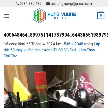
Skip
0984-330-139
cnshungvuong@gmail.com
to
content
0
400648464_899751141787904_6443065198979
Đã công khai
22 Tháng 4, 2024
lúc
1536 × 2048
trong
Lắp
đặt 50 máy vi tính cho trường THCS Vũ Duệ- Lâm Thao –
Phú Thọ