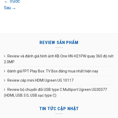
←
Trước
Sau
→
REVIEW SẢN PHẨM
Review và đánh giá hình ảnh KB One HN-H21PW quay 360 độ nét
2.0MP
Đánh giá FPT Play Box: TV Box đáng mua nhất hiện nay
Review cáp mini HDMI Ugreen UG 10117
Review bộ chuyển đổi USB type C Multiport Ugreen UG30377
(HDMI, USB 3.0, USB sạc type C)
TIN TỨC CẬP NHẬT