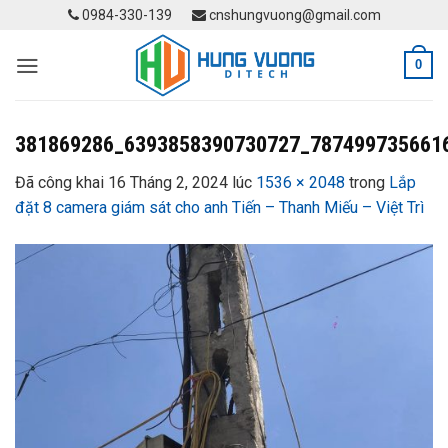
Skip
0984-330-139
cnshungvuong@gmail.com
to
content
0
381869286_6393858390730727_787499735661
Đã công khai
16 Tháng 2, 2024
lúc
1536 × 2048
trong
Lắp
đặt 8 camera giám sát cho anh Tiến – Thanh Miếu – Việt Trì