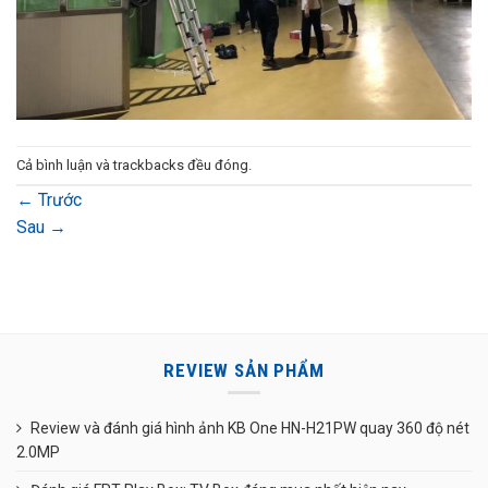
Cả bình luận và trackbacks đều đóng.
←
Trước
Sau
→
REVIEW SẢN PHẨM
Review và đánh giá hình ảnh KB One HN-H21PW quay 360 độ nét
2.0MP