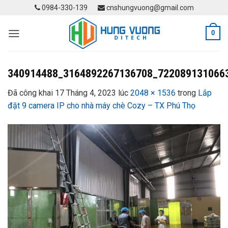
Skip
0984-330-139
cnshungvuong@gmail.com
to
content
0
340914488_3164892267136708_722089131066
Đã công khai
17 Tháng 4, 2023
lúc
2048 × 1536
trong
Lắp
đặt 9 camera IP cho nhà máy chè Cozy – TX Phú Thọ