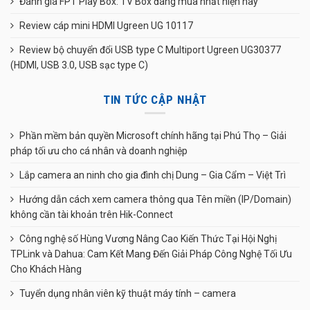
Đánh giá FPT Play Box: TV Box đáng mua nhất hiện nay
Review cáp mini HDMI Ugreen UG 10117
Review bộ chuyển đổi USB type C Multiport Ugreen UG30377
(HDMI, USB 3.0, USB sạc type C)
TIN TỨC CẬP NHẬT
Phần mềm bản quyền Microsoft chính hãng tại Phú Thọ – Giải
pháp tối ưu cho cá nhân và doanh nghiệp
Lắp camera an ninh cho gia đình chị Dung – Gia Cẩm – Việt Trì
Hướng dẫn cách xem camera thông qua Tên miền (IP/Domain)
không cần tài khoản trên Hik-Connect
Công nghệ số Hùng Vương Nâng Cao Kiến Thức Tại Hội Nghị
TPLink và Dahua: Cam Kết Mang Đến Giải Pháp Công Nghệ Tối Ưu
Cho Khách Hàng
Tuyển dụng nhân viên kỹ thuật máy tính – camera