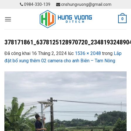
Skip
0984-330-139
cnshungvuong@gmail.com
to
content
0
378171861_6378125128970720_234819324890
Đã công khai
16 Tháng 2, 2024
lúc
1536 × 2048
trong
Lắp
đặt bổ xung thêm 02 camera cho anh Biên – Tam Nông