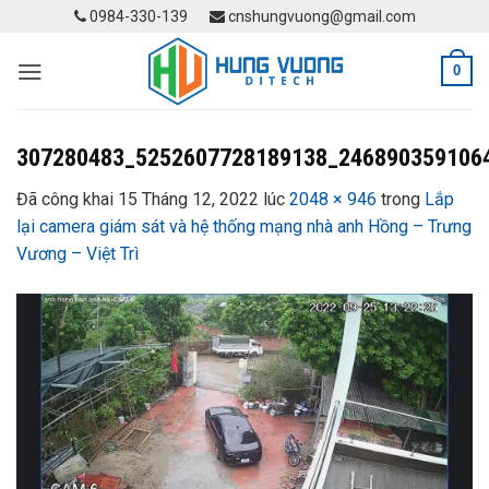
Skip
0984-330-139
cnshungvuong@gmail.com
to
content
0
307280483_5252607728189138_246890359106
Đã công khai
15 Tháng 12, 2022
lúc
2048 × 946
trong
Lắp
lại camera giám sát và hệ thống mạng nhà anh Hồng – Trưng
Vương – Việt Trì