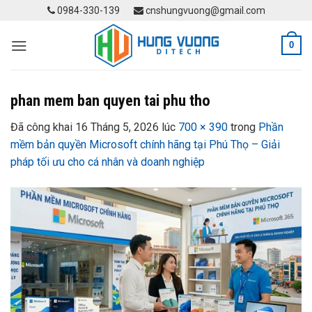
Skip
0984-330-139
cnshungvuong@gmail.com
to
content
0
phan mem ban quyen tai phu tho
Đã công khai
16 Tháng 5, 2026
lúc
700 × 390
trong
Phần
mềm bản quyền Microsoft chính hãng tại Phú Thọ – Giải
pháp tối ưu cho cá nhân và doanh nghiệp