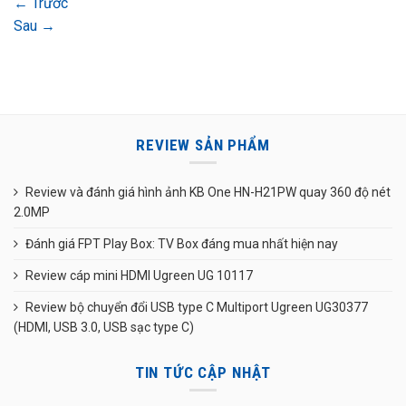
←
Trước
Sau
→
REVIEW SẢN PHẨM
Review và đánh giá hình ảnh KB One HN-H21PW quay 360 độ nét
2.0MP
Đánh giá FPT Play Box: TV Box đáng mua nhất hiện nay
Review cáp mini HDMI Ugreen UG 10117
Review bộ chuyển đổi USB type C Multiport Ugreen UG30377
(HDMI, USB 3.0, USB sạc type C)
TIN TỨC CẬP NHẬT