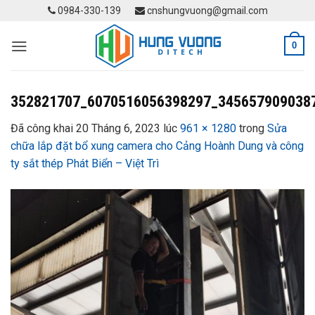
Skip
0984-330-139
cnshungvuong@gmail.com
to
content
0
352821707_6070516056398297_345657909038
Đã công khai
20 Tháng 6, 2023
lúc
961 × 1280
trong
Sửa
chữa lắp đặt bổ xung camera cho Cảng Hoành Dung và công
ty sắt thép Phát Biển – Việt Trì