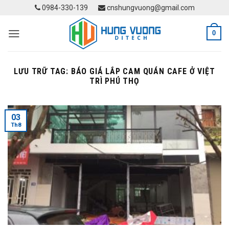
Skip
0984-330-139
cnshungvuong@gmail.com
to
content
0
LƯU TRỮ TAG:
BÁO GIÁ LẮP CAM QUÁN CAFE Ở VIỆT
TRÌ PHÚ THỌ
03
Th8