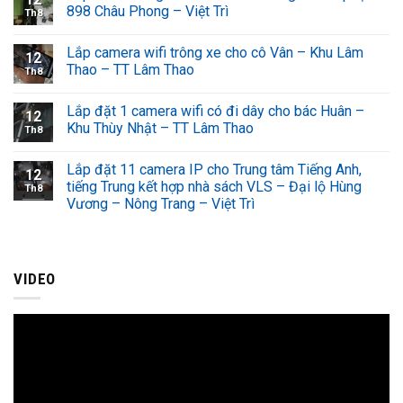
898 Châu Phong – Việt Trì
Th8
Lắp camera wifi trông xe cho cô Vân – Khu Lâm
12
Thao – TT Lâm Thao
Th8
Lắp đặt 1 camera wifi có đi dây cho bác Huân –
12
Khu Thùy Nhật – TT Lâm Thao
Th8
Lắp đặt 11 camera IP cho Trung tâm Tiếng Anh,
12
tiếng Trung kết hợp nhà sách VLS – Đại lộ Hùng
Th8
Vương – Nông Trang – Việt Trì
VIDEO