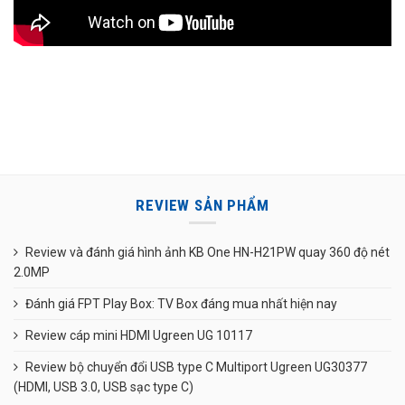
REVIEW SẢN PHẨM
Review và đánh giá hình ảnh KB One HN-H21PW quay 360 độ nét
2.0MP
Đánh giá FPT Play Box: TV Box đáng mua nhất hiện nay
Review cáp mini HDMI Ugreen UG 10117
Review bộ chuyển đổi USB type C Multiport Ugreen UG30377
(HDMI, USB 3.0, USB sạc type C)