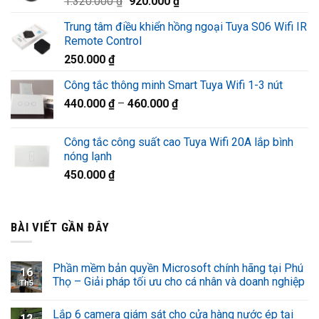
Giá
Giá
1.320.000
₫
920.000
₫
1.220.000 ₫.
gốc
hiện
Trung tâm điều khiển hồng ngoại Tuya S06 Wifi IR
là:
tại
Remote Control
1.320.000 ₫.
là:
250.000
₫
920.000 ₫.
Công tắc thông minh Smart Tuya Wifi 1-3 nút
440.000
₫
–
460.000
₫
Công tắc công suất cao Tuya Wifi 20A lắp bình
nóng lạnh
450.000
₫
BÀI VIẾT GẦN ĐÂY
Phần mềm bản quyền Microsoft chính hãng tại Phú
16
Thọ – Giải pháp tối ưu cho cá nhân và doanh nghiệp
Th5
Lắp 6 camera giám sát cho cửa hàng nước ép tại
12