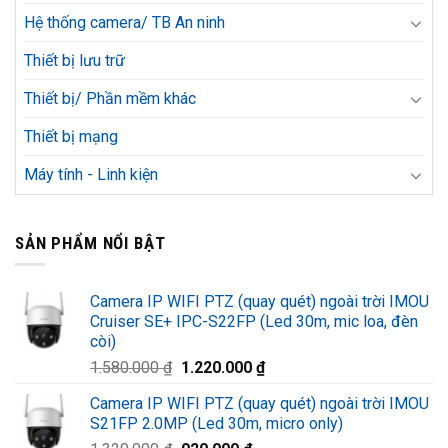
Hệ thống camera/ TB An ninh
Thiết bị lưu trữ
Thiết bị/ Phần mềm khác
Thiết bị mạng
Máy tính - Linh kiện
SẢN PHẨM NỔI BẬT
Camera IP WIFI PTZ (quay quét) ngoài trời IMOU
Cruiser SE+ IPC-S22FP (Led 30m, mic loa, đèn
còi)
Giá
Giá
1.580.000
₫
1.220.000
₫
gốc
hiện
Camera IP WIFI PTZ (quay quét) ngoài trời IMOU
là:
tại
S21FP 2.0MP (Led 30m, micro only)
1.580.000 ₫.
là: