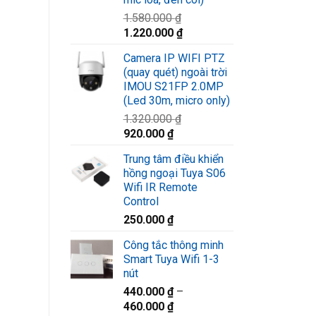
1.580.000
₫
Giá
Giá
1.220.000
₫
gốc
hiện
Camera IP WIFI PTZ
là:
tại
(quay quét) ngoài trời
1.580.000 ₫.
là:
IMOU S21FP 2.0MP
1.220.000 ₫.
(Led 30m, micro only)
1.320.000
₫
Giá
Giá
920.000
₫
gốc
hiện
Trung tâm điều khiển
là:
tại
hồng ngoại Tuya S06
1.320.000 ₫.
là:
Wifi IR Remote
920.000 ₫.
Control
250.000
₫
Công tắc thông minh
Smart Tuya Wifi 1-3
nút
440.000
₫
–
460.000
₫