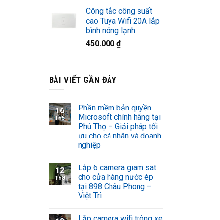
Công tắc công suất
cao Tuya Wifi 20A lắp
bình nóng lạnh
450.000
₫
BÀI VIẾT GẦN ĐÂY
Phần mềm bản quyền
16
Microsoft chính hãng tại
Th5
Phú Thọ – Giải pháp tối
ưu cho cá nhân và doanh
nghiệp
Lắp 6 camera giám sát
12
cho cửa hàng nước ép
Th8
tại 898 Châu Phong –
Việt Trì
Lắp camera wifi trông xe