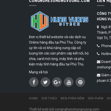
CONGNGHESOHUNGVUONG.COM
LIÊN H
CÔNG T
HÙNG V
Ngõ 4
Thành, P
Đơn vị thiết kế website và các dịch vụ
Việt Trì,
Online hàng đầu tại Phú Thọ. Công ty
Phone:
uy tín và có khả năng cung cấp số
lượng lớn các sản phẩm cáp kết nối, bộ
Hotlin
chia, card mở rộng, máy tính và phụ
Doanh
kiện máy tính hàng đầu tại Phú Thọ.
cnshung
Mạng xã hội
Giám 
ptuan.it
HOME
GIỚI THIỆU
WEB-PHẦN MỀM
SẢN PHẨM
DỊ
Thiết kế web
bởi congnghesohungvuong.com