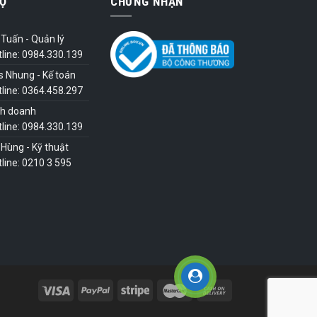
Ợ
CHỨNG NHẬN
Tuấn - Quản lý
tline: 0984.330.139
s Nhung - Kế toán
tline: 0364.458.297
nh doanh
tline: 0984.330.139
Hùng - Kỹ thuật
line: 0210 3 595