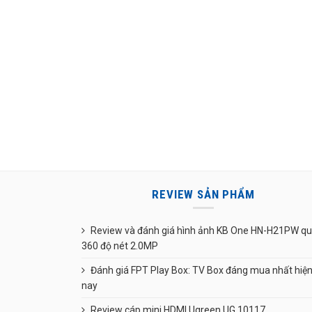
REVIEW SẢN PHẨM
Review và đánh giá hình ảnh KB One HN-H21PW q
360 độ nét 2.0MP
Đánh giá FPT Play Box: TV Box đáng mua nhất hiệ
nay
Review cáp mini HDMI Ugreen UG 10117