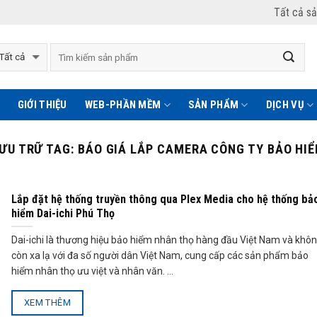
Tất cả s
GIỚI THIỆU
WEB-PHẦN MỀM
SẢN PHẨM
DỊCH VỤ
ƯU TRỮ TAG:
BÁO GIÁ LẮP CAMERA CÔNG TY BẢO HI
Lắp đặt hệ thống truyền thông qua Plex Media cho hệ thống bả
hiểm Dai-ichi Phú Thọ
Dai-ichi là thương hiệu bảo hiểm nhân thọ hàng đầu Việt Nam và khô
còn xa lạ với đa số người dân Việt Nam, cung cấp các sản phẩm bảo
hiểm nhân thọ ưu việt và nhân văn. ...
XEM THÊM