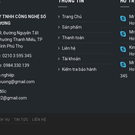
Ệ
THÔNG TIN
HỖ TR
Y TNHH CÔNG NGHỆ SỐ
Trang Chủ
Mr 
ƯƠNG
Ho
Sản phẩm
Mr
9, Đường Nguyễn Tất
Thanh toán
Ho
hường Thanh Miếu, TP
 Tỉnh Phú Thọ
Ki
Liên hệ
Ho
 0210 3 595 345
Tài khoản
Mr 
e: 0984.330.139
Kiểm tra bảo hành
Hot
 nghiệp:
345
vuong@gmail.com
đốc:
.32@gmail.com
CH VỤ
TIN TỨC
LIÊN HỆ