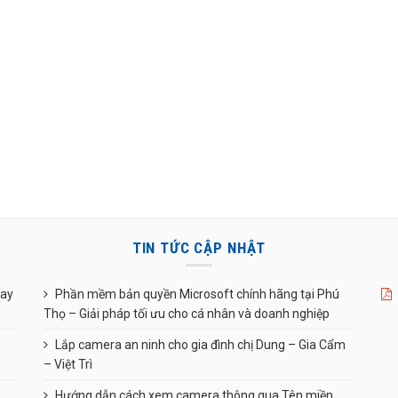
TIN TỨC CẬP NHẬT
uay
Phần mềm bản quyền Microsoft chính hãng tại Phú
Thọ – Giải pháp tối ưu cho cá nhân và doanh nghiệp
n
Lắp camera an ninh cho gia đình chị Dung – Gia Cẩm
– Việt Trì
Hướng dẫn cách xem camera thông qua Tên miền