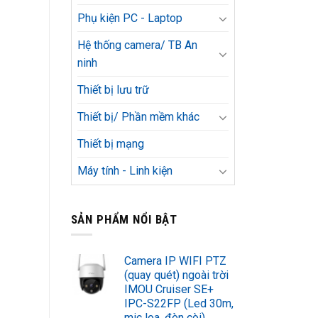
Phụ kiện PC - Laptop
Hệ thống camera/ TB An
ninh
Thiết bị lưu trữ
Thiết bị/ Phần mềm khác
Thiết bị mạng
Máy tính - Linh kiện
SẢN PHẨM NỔI BẬT
Camera IP WIFI PTZ
(quay quét) ngoài trời
IMOU Cruiser SE+
IPC-S22FP (Led 30m,
mic loa, đèn còi)