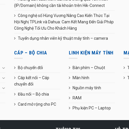
(IP/Domain) không cần tài khoản trên Hik-Connect
Công nghệ số Hùng Vương Nâng Cao Kiến Thức Tại
Hội Nghị TPLink và Dahua: Cam Kết Mang Đến Giải Pháp
Công Nghệ Tối Ưu Cho Khách Hàng
Tuyển dụng nhân viên kỹ thuật máy tính – camera
CÁP – BỘ CHIA
LINH KIỆN MÁY TÍNH
M
Bộ chuyển đổi
Bàn phím – Chuột
T
Cáp kết nối – Cáp
Màn hình
chuyển đổi
Nguồn máy tính
Đầu nối – Bộ chia
RAM
Card mở rộng cho PC
Phụ kiện PC – Laptop