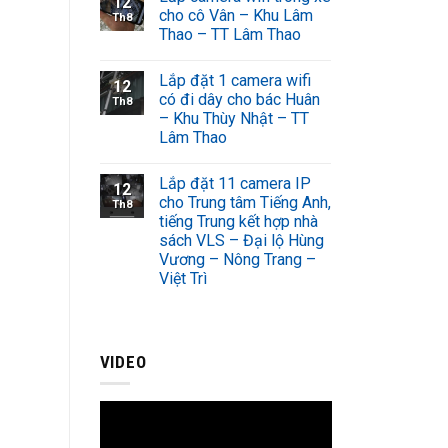
12
cho cô Vân – Khu Lâm
Th8
Thao – TT Lâm Thao
Lắp đặt 1 camera wifi
12
có đi dây cho bác Huân
Th8
– Khu Thùy Nhật – TT
Lâm Thao
Lắp đặt 11 camera IP
12
cho Trung tâm Tiếng Anh,
Th8
tiếng Trung kết hợp nhà
sách VLS – Đại lộ Hùng
Vương – Nông Trang –
Việt Trì
VIDEO