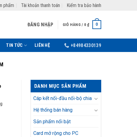
ản phẩm
Tài khoản thanh toán
Kiểm tra bảo hành
ĐĂNG NHẬP
0
GIỎ HÀNG /
0
₫
TIN TỨC
LIÊN HỆ
+84984330139
ỂM
DANH MỤC SẢN PHẨM
o
Cáp kết nối-đầu nối-bộ chia
ng
Hệ thống bán hàng
Sản phẩm nổi bật
Card mở rộng cho PC