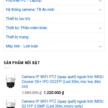
Phụ kiện PC - Laptop
Hệ thống camera/ TB An ninh
Thiết bị lưu trữ
Thiết bị/ Phần mềm khác
Thiết bị mạng
Máy tính - Linh kiện
SẢN PHẨM NỔI BẬT
Camera IP WIFI PTZ (quay quét) ngoài trời IMOU
Cruiser SE+ IPC-S22FP (Led 30m, mic loa, đèn
còi)
Giá
Giá
1.580.000
₫
1.220.000
₫
gốc
hiện
Camera IP WIFI PTZ (quay quét) ngoài trời IMOU
là:
tại
S21FP 2.0MP (Led 30m, micro only)
1.580.000 ₫.
là: