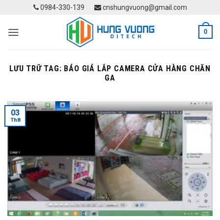
Skip
0984-330-139
cnshungvuong@gmail.com
to
content
0
LƯU TRỮ TAG:
BÁO GIÁ LẮP CAMERA CỬA HÀNG CHĂN
GA
03
Th8