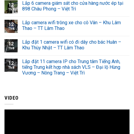
Lắp 6 camera giám sát cho cửa hàng nước ép tại
12
898 Châu Phong – Việt Trì
Th8
Lắp camera wifi trông xe cho cô Vân – Khu Lâm
12
Thao – TT Lâm Thao
Th8
Lắp đặt 1 camera wifi có đi dây cho bác Huân –
12
Khu Thùy Nhật – TT Lâm Thao
Th8
Lắp đặt 11 camera IP cho Trung tâm Tiếng Anh,
12
tiếng Trung kết hợp nhà sách VLS – Đại lộ Hùng
Th8
Vương – Nông Trang – Việt Trì
VIDEO