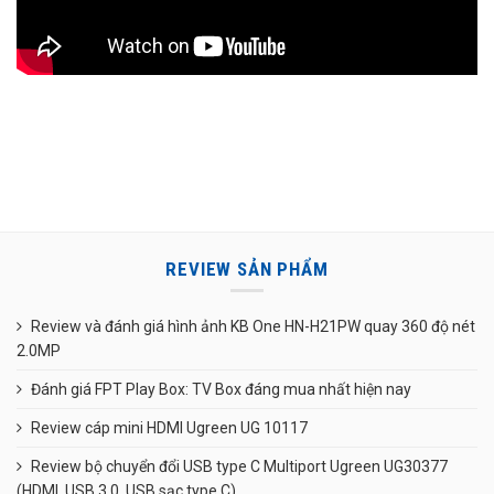
REVIEW SẢN PHẨM
Review và đánh giá hình ảnh KB One HN-H21PW quay 360 độ nét
2.0MP
Đánh giá FPT Play Box: TV Box đáng mua nhất hiện nay
Review cáp mini HDMI Ugreen UG 10117
Review bộ chuyển đổi USB type C Multiport Ugreen UG30377
(HDMI, USB 3.0, USB sạc type C)