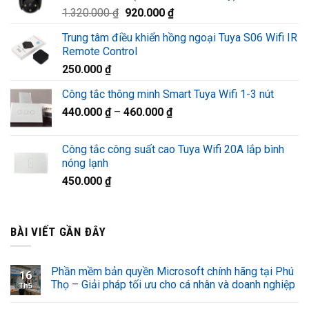
Giá
Giá
1.320.000
₫
920.000
₫
1.220.000 ₫.
gốc
hiện
Trung tâm điều khiển hồng ngoại Tuya S06 Wifi IR
là:
tại
Remote Control
1.320.000 ₫.
là:
250.000
₫
920.000 ₫.
Công tắc thông minh Smart Tuya Wifi 1-3 nút
440.000
₫
–
460.000
₫
Công tắc công suất cao Tuya Wifi 20A lắp bình
nóng lạnh
450.000
₫
BÀI VIẾT GẦN ĐÂY
Phần mềm bản quyền Microsoft chính hãng tại Phú
16
Thọ – Giải pháp tối ưu cho cá nhân và doanh nghiệp
Th5