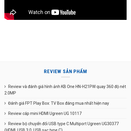
REVIEW SẢN PHẨM
Review và đánh giá hình ảnh KB One HN-H21PW quay 360 độ nét
2.0MP
Đánh giá FPT Play Box: TV Box đáng mua nhất hiện nay
Review cáp mini HDMI Ugreen UG 10117
Review bộ chuyển đổi USB type C Multiport Ugreen UG30377
(HDMI, USB 3.0, USB sạc type C)