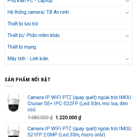
Phụ kiện PC - Laptop
Hệ thống camera/ TB An ninh
Thiết bị lưu trữ
Thiết bị/ Phần mềm khác
Thiết bị mạng
Máy tính - Linh kiện
SẢN PHẨM NỔI BẬT
Camera IP WIFI PTZ (quay quét) ngoài trời IMOU
Cruiser SE+ IPC-S22FP (Led 30m, mic loa, đèn
còi)
Giá
Giá
1.580.000
₫
1.220.000
₫
gốc
hiện
Camera IP WIFI PTZ (quay quét) ngoài trời IMOU
là:
tại
S21FP 2.0MP (Led 30m, micro only)
1.580.000 ₫.
là: