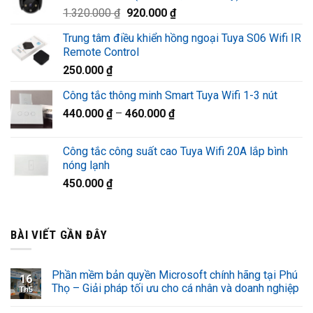
Giá
Giá
1.320.000
₫
920.000
₫
1.220.000 ₫.
gốc
hiện
Trung tâm điều khiển hồng ngoại Tuya S06 Wifi IR
là:
tại
Remote Control
1.320.000 ₫.
là:
250.000
₫
920.000 ₫.
Công tắc thông minh Smart Tuya Wifi 1-3 nút
440.000
₫
–
460.000
₫
Công tắc công suất cao Tuya Wifi 20A lắp bình
nóng lạnh
450.000
₫
BÀI VIẾT GẦN ĐÂY
Phần mềm bản quyền Microsoft chính hãng tại Phú
16
Thọ – Giải pháp tối ưu cho cá nhân và doanh nghiệp
Th5