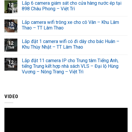
Lắp 6 camera giám sát cho cửa hàng nước ép tại
12
898 Châu Phong – Việt Trì
Th8
Lắp camera wifi trông xe cho cô Vân – Khu Lâm
12
Thao – TT Lâm Thao
Th8
Lắp đặt 1 camera wifi có đi dây cho bác Huân –
12
Khu Thùy Nhật – TT Lâm Thao
Th8
Lắp đặt 11 camera IP cho Trung tâm Tiếng Anh,
12
tiếng Trung kết hợp nhà sách VLS – Đại lộ Hùng
Th8
Vương – Nông Trang – Việt Trì
VIDEO