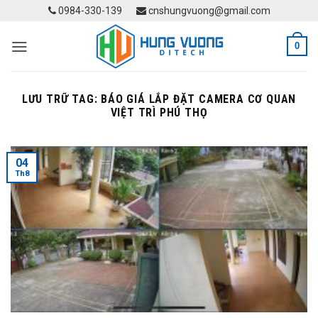
Skip
0984-330-139
cnshungvuong@gmail.com
to
content
0
LƯU TRỮ TAG:
BÁO GIÁ LẮP ĐẶT CAMERA CƠ QUAN
VIỆT TRÌ PHÚ THỌ
04
Th8