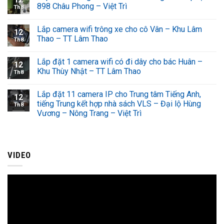
898 Châu Phong – Việt Trì
Th8
Lắp camera wifi trông xe cho cô Vân – Khu Lâm
12
Thao – TT Lâm Thao
Th8
Lắp đặt 1 camera wifi có đi dây cho bác Huân –
12
Khu Thùy Nhật – TT Lâm Thao
Th8
Lắp đặt 11 camera IP cho Trung tâm Tiếng Anh,
12
tiếng Trung kết hợp nhà sách VLS – Đại lộ Hùng
Th8
Vương – Nông Trang – Việt Trì
VIDEO