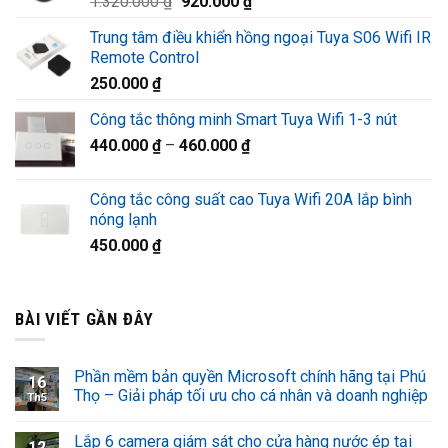
Giá
Giá
1.320.000
₫
920.000
₫
1.220.000 ₫.
gốc
hiện
Trung tâm điều khiển hồng ngoại Tuya S06 Wifi IR
là:
tại
Remote Control
1.320.000 ₫.
là:
250.000
₫
920.000 ₫.
Công tắc thông minh Smart Tuya Wifi 1-3 nút
440.000
₫
–
460.000
₫
Công tắc công suất cao Tuya Wifi 20A lắp bình
nóng lạnh
450.000
₫
BÀI VIẾT GẦN ĐÂY
Phần mềm bản quyền Microsoft chính hãng tại Phú
16
Thọ – Giải pháp tối ưu cho cá nhân và doanh nghiệp
Th5
Lắp 6 camera giám sát cho cửa hàng nước ép tại
12