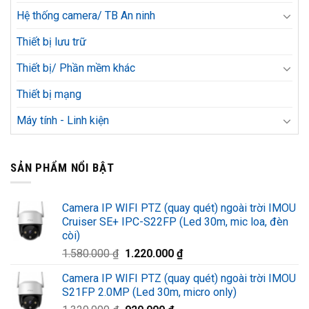
Hệ thống camera/ TB An ninh
Thiết bị lưu trữ
Thiết bị/ Phần mềm khác
Thiết bị mạng
Máy tính - Linh kiện
SẢN PHẨM NỔI BẬT
Camera IP WIFI PTZ (quay quét) ngoài trời IMOU
Cruiser SE+ IPC-S22FP (Led 30m, mic loa, đèn
còi)
Giá
Giá
1.580.000
₫
1.220.000
₫
gốc
hiện
Camera IP WIFI PTZ (quay quét) ngoài trời IMOU
là:
tại
S21FP 2.0MP (Led 30m, micro only)
1.580.000 ₫.
là: