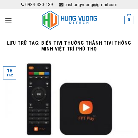
Skip
0984-330-139
cnshungvuong@gmail.com
to
content
0
LƯU TRỮ TAG:
BIẾN TIVI THƯỜNG THÀNH TIVI THÔNG
MINH VIỆT TRÌ PHÚ THỌ
18
Th2