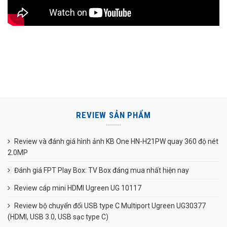
REVIEW SẢN PHẨM
Review và đánh giá hình ảnh KB One HN-H21PW quay 360 độ nét
2.0MP
Đánh giá FPT Play Box: TV Box đáng mua nhất hiện nay
Review cáp mini HDMI Ugreen UG 10117
Review bộ chuyển đổi USB type C Multiport Ugreen UG30377
(HDMI, USB 3.0, USB sạc type C)