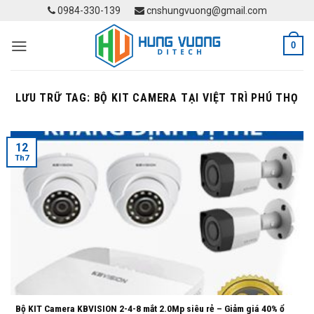
Skip
0984-330-139
cnshungvuong@gmail.com
to
content
0
LƯU TRỮ TAG:
BỘ KIT CAMERA TẠI VIỆT TRÌ PHÚ THỌ
12
Th7
Bộ KIT Camera KBVISION 2-4-8 mắt 2.0Mp siêu rẻ – Giảm giá 40% ổ