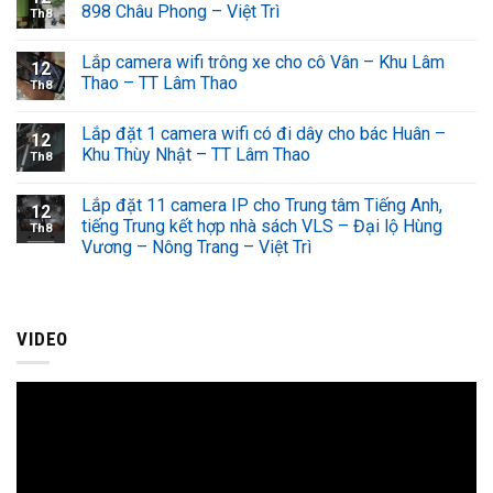
898 Châu Phong – Việt Trì
Th8
Lắp camera wifi trông xe cho cô Vân – Khu Lâm
12
Thao – TT Lâm Thao
Th8
Lắp đặt 1 camera wifi có đi dây cho bác Huân –
12
Khu Thùy Nhật – TT Lâm Thao
Th8
Lắp đặt 11 camera IP cho Trung tâm Tiếng Anh,
12
tiếng Trung kết hợp nhà sách VLS – Đại lộ Hùng
Th8
Vương – Nông Trang – Việt Trì
VIDEO