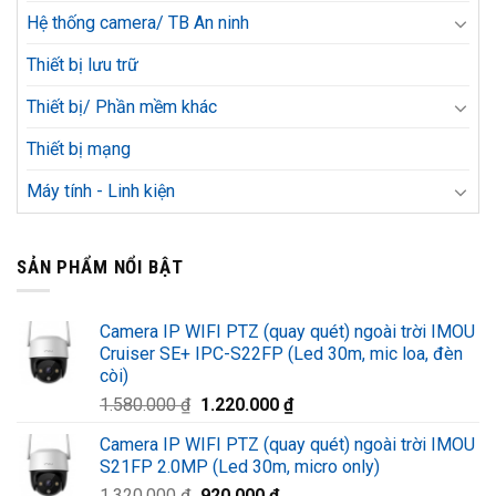
Hệ thống camera/ TB An ninh
Thiết bị lưu trữ
Thiết bị/ Phần mềm khác
Thiết bị mạng
Máy tính - Linh kiện
SẢN PHẨM NỔI BẬT
Camera IP WIFI PTZ (quay quét) ngoài trời IMOU
Cruiser SE+ IPC-S22FP (Led 30m, mic loa, đèn
còi)
Giá
Giá
1.580.000
₫
1.220.000
₫
gốc
hiện
Camera IP WIFI PTZ (quay quét) ngoài trời IMOU
là:
tại
S21FP 2.0MP (Led 30m, micro only)
1.580.000 ₫.
là:
Giá
Giá
1.320.000
₫
920.000
₫