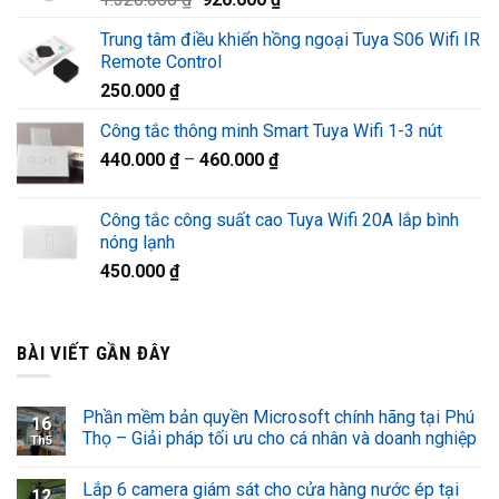
1.220.000 ₫.
gốc
hiện
Trung tâm điều khiển hồng ngoại Tuya S06 Wifi IR
là:
tại
Remote Control
1.320.000 ₫.
là:
250.000
₫
920.000 ₫.
Công tắc thông minh Smart Tuya Wifi 1-3 nút
440.000
₫
–
460.000
₫
Công tắc công suất cao Tuya Wifi 20A lắp bình
nóng lạnh
450.000
₫
BÀI VIẾT GẦN ĐÂY
Phần mềm bản quyền Microsoft chính hãng tại Phú
16
Thọ – Giải pháp tối ưu cho cá nhân và doanh nghiệp
Th5
Lắp 6 camera giám sát cho cửa hàng nước ép tại
12