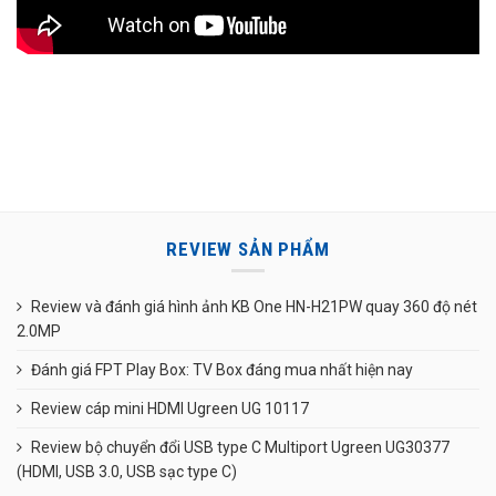
REVIEW SẢN PHẨM
Review và đánh giá hình ảnh KB One HN-H21PW quay 360 độ nét
2.0MP
Đánh giá FPT Play Box: TV Box đáng mua nhất hiện nay
Review cáp mini HDMI Ugreen UG 10117
Review bộ chuyển đổi USB type C Multiport Ugreen UG30377
(HDMI, USB 3.0, USB sạc type C)