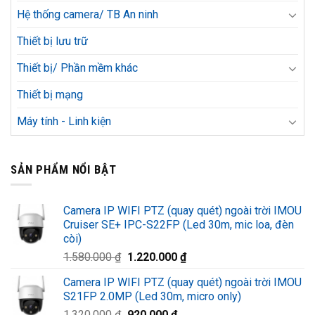
Hệ thống camera/ TB An ninh
Thiết bị lưu trữ
Thiết bị/ Phần mềm khác
Thiết bị mạng
Máy tính - Linh kiện
SẢN PHẨM NỔI BẬT
Camera IP WIFI PTZ (quay quét) ngoài trời IMOU
Cruiser SE+ IPC-S22FP (Led 30m, mic loa, đèn
còi)
Giá
Giá
1.580.000
₫
1.220.000
₫
gốc
hiện
Camera IP WIFI PTZ (quay quét) ngoài trời IMOU
là:
tại
S21FP 2.0MP (Led 30m, micro only)
1.580.000 ₫.
là:
Giá
Giá
1.320.000
₫
920.000
₫