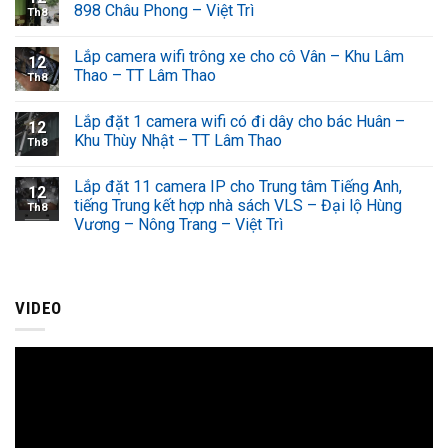
898 Châu Phong – Việt Trì
Th8
Lắp camera wifi trông xe cho cô Vân – Khu Lâm
12
Thao – TT Lâm Thao
Th8
Lắp đặt 1 camera wifi có đi dây cho bác Huân –
12
Khu Thùy Nhật – TT Lâm Thao
Th8
Lắp đặt 11 camera IP cho Trung tâm Tiếng Anh,
12
tiếng Trung kết hợp nhà sách VLS – Đại lộ Hùng
Th8
Vương – Nông Trang – Việt Trì
VIDEO