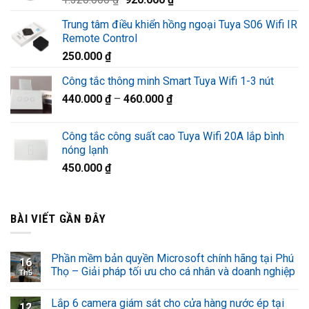
1.220.000 ₫.
gốc
hiện
Trung tâm điều khiển hồng ngoại Tuya S06 Wifi IR
là:
tại
Remote Control
1.320.000 ₫.
là:
250.000
₫
920.000 ₫.
Công tắc thông minh Smart Tuya Wifi 1-3 nút
440.000
₫
–
460.000
₫
Công tắc công suất cao Tuya Wifi 20A lắp bình
nóng lạnh
450.000
₫
BÀI VIẾT GẦN ĐÂY
Phần mềm bản quyền Microsoft chính hãng tại Phú
16
Thọ – Giải pháp tối ưu cho cá nhân và doanh nghiệp
Th5
Lắp 6 camera giám sát cho cửa hàng nước ép tại
12