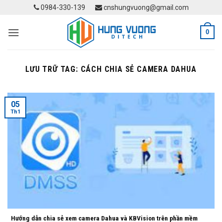
Skip
0984-330-139
cnshungvuong@gmail.com
to
content
0
LƯU TRỮ TAG:
CÁCH CHIA SẺ CAMERA DAHUA
05
Th1
Hướng dẫn chia sẻ xem camera Dahua và KBVision trên phần mềm