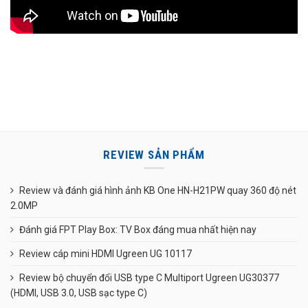
REVIEW SẢN PHẨM
Review và đánh giá hình ảnh KB One HN-H21PW quay 360 độ nét
2.0MP
Đánh giá FPT Play Box: TV Box đáng mua nhất hiện nay
Review cáp mini HDMI Ugreen UG 10117
Review bộ chuyển đổi USB type C Multiport Ugreen UG30377
(HDMI, USB 3.0, USB sạc type C)