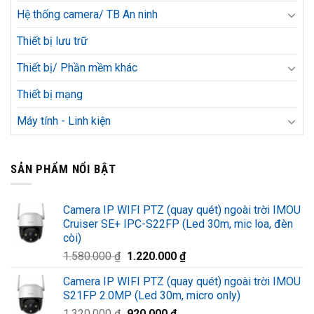
Hệ thống camera/ TB An ninh
Thiết bị lưu trữ
Thiết bị/ Phần mềm khác
Thiết bị mạng
Máy tính - Linh kiện
SẢN PHẨM NỔI BẬT
Camera IP WIFI PTZ (quay quét) ngoài trời IMOU
Cruiser SE+ IPC-S22FP (Led 30m, mic loa, đèn
còi)
Giá
Giá
1.580.000
₫
1.220.000
₫
gốc
hiện
Camera IP WIFI PTZ (quay quét) ngoài trời IMOU
là:
tại
S21FP 2.0MP (Led 30m, micro only)
1.580.000 ₫.
là:
Giá
Giá
1.320.000
₫
920.000
₫