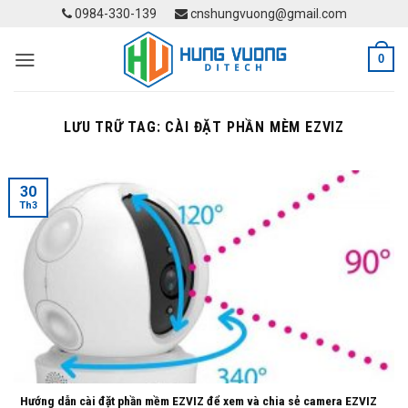
Skip
0984-330-139
cnshungvuong@gmail.com
to
content
0
LƯU TRỮ TAG:
CÀI ĐẶT PHẦN MÈM EZVIZ
30
Th3
Hướng dẫn cài đặt phần mềm EZVIZ để xem và chia sẻ camera EZVIZ