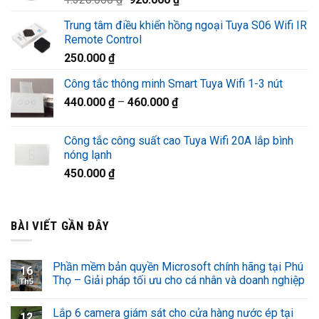
1.220.000 ₫.
gốc
hiện
Trung tâm điều khiển hồng ngoại Tuya S06 Wifi IR
là:
tại
Remote Control
1.320.000 ₫.
là:
250.000
₫
920.000 ₫.
Công tắc thông minh Smart Tuya Wifi 1-3 nút
440.000
₫
–
460.000
₫
Công tắc công suất cao Tuya Wifi 20A lắp bình
nóng lạnh
450.000
₫
BÀI VIẾT GẦN ĐÂY
Phần mềm bản quyền Microsoft chính hãng tại Phú
16
Thọ – Giải pháp tối ưu cho cá nhân và doanh nghiệp
Th5
Lắp 6 camera giám sát cho cửa hàng nước ép tại
12