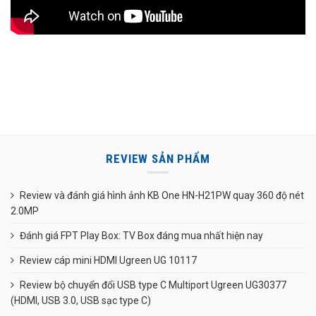
REVIEW SẢN PHẨM
Review và đánh giá hình ảnh KB One HN-H21PW quay 360 độ nét
2.0MP
Đánh giá FPT Play Box: TV Box đáng mua nhất hiện nay
Review cáp mini HDMI Ugreen UG 10117
Review bộ chuyển đổi USB type C Multiport Ugreen UG30377
(HDMI, USB 3.0, USB sạc type C)