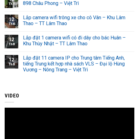
898 Châu Phong – Việt Trì
Th8
Lắp camera wifi trông xe cho cô Vân – Khu Lâm
12
Thao – TT Lâm Thao
Th8
Lắp đặt 1 camera wifi có đi dây cho bác Huân –
12
Khu Thùy Nhật – TT Lâm Thao
Th8
Lắp đặt 11 camera IP cho Trung tâm Tiếng Anh,
12
tiếng Trung kết hợp nhà sách VLS – Đại lộ Hùng
Th8
Vương – Nông Trang – Việt Trì
VIDEO