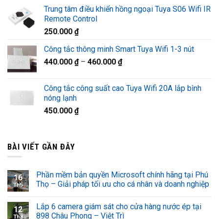
gốc
hiện
Trung tâm điều khiển hồng ngoại Tuya S06 Wifi IR
là:
tại
Remote Control
1.320.000 ₫.
là:
250.000
₫
920.000 ₫.
Công tắc thông minh Smart Tuya Wifi 1-3 nút
440.000
₫
–
460.000
₫
Công tắc công suất cao Tuya Wifi 20A lắp bình
nóng lạnh
450.000
₫
BÀI VIẾT GẦN ĐÂY
Phần mềm bản quyền Microsoft chính hãng tại Phú
16
Thọ – Giải pháp tối ưu cho cá nhân và doanh nghiệp
Th5
Lắp 6 camera giám sát cho cửa hàng nước ép tại
12
898 Châu Phong – Việt Trì
Th8