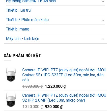
Hệ thống camera/ TB An ninh
Thiết bị lưu trữ
Thiết bị/ Phần mềm khác
Thiết bị mạng
Máy tính - Linh kiện
SẢN PHẨM NỔI BẬT
Camera IP WIFI PTZ (quay quét) ngoài trời IMOU
Cruiser SE+ IPC-S22FP (Led 30m, mic loa, đèn
còi)
Giá
Giá
1.580.000
₫
1.220.000
₫
gốc
hiện
Camera IP WIFI PTZ (quay quét) ngoài trời IMOU
là:
tại
S21FP 2.0MP (Led 30m, micro only)
1.580.000 ₫.
là:
Giá
Giá
1.320.000
₫
920.000
₫
1.220.000 ₫.