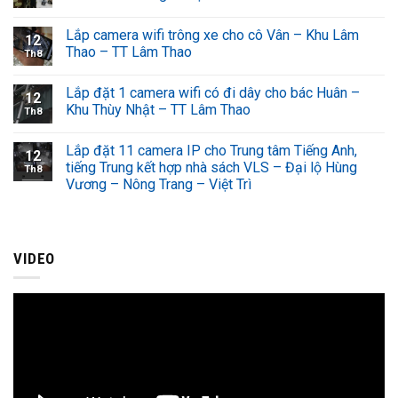
Lắp camera wifi trông xe cho cô Vân – Khu Lâm
12
Thao – TT Lâm Thao
Th8
Lắp đặt 1 camera wifi có đi dây cho bác Huân –
12
Khu Thùy Nhật – TT Lâm Thao
Th8
Lắp đặt 11 camera IP cho Trung tâm Tiếng Anh,
12
tiếng Trung kết hợp nhà sách VLS – Đại lộ Hùng
Th8
Vương – Nông Trang – Việt Trì
VIDEO