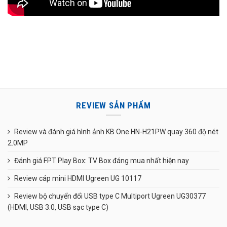
REVIEW SẢN PHẨM
Review và đánh giá hình ảnh KB One HN-H21PW quay 360 độ nét
2.0MP
Đánh giá FPT Play Box: TV Box đáng mua nhất hiện nay
Review cáp mini HDMI Ugreen UG 10117
Review bộ chuyển đổi USB type C Multiport Ugreen UG30377
(HDMI, USB 3.0, USB sạc type C)