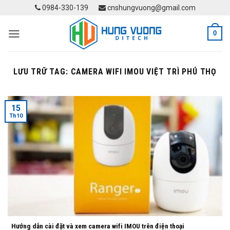
Skip
0984-330-139
cnshungvuong@gmail.com
to
content
0
LƯU TRỮ TAG:
CAMERA WIFI IMOU VIỆT TRÌ PHÚ THỌ
15
Th10
Hướng dẫn cài đặt và xem camera wifi IMOU trên điện thoại