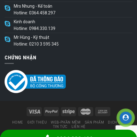
Mrs Nhung - Kế toán
Hotline: 0364.458.297
Kinh doanh
Hotline: 0984.330.139
Mr Hùng - Kỹ thuật
Hotline: 0210 3 595 345
CHỨNG NHẬN
HOME
GIỚI THIỆU
WEB-PHẦN MỀM
SẢN PHẨM
DỊCH VỤ
TIN TỨC
LIÊN HỆ