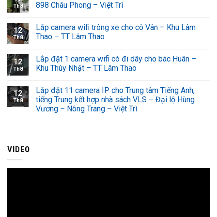
898 Châu Phong – Việt Trì
Th8
Lắp camera wifi trông xe cho cô Vân – Khu Lâm
12
Thao – TT Lâm Thao
Th8
Lắp đặt 1 camera wifi có đi dây cho bác Huân –
12
Khu Thùy Nhật – TT Lâm Thao
Th8
Lắp đặt 11 camera IP cho Trung tâm Tiếng Anh,
12
tiếng Trung kết hợp nhà sách VLS – Đại lộ Hùng
Th8
Vương – Nông Trang – Việt Trì
VIDEO