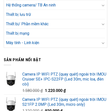
Hệ thống camera/ TB An ninh
Thiết bị lưu trữ
Thiết bị/ Phần mềm khác
Thiết bị mạng
Máy tính - Linh kiện
SẢN PHẨM NỔI BẬT
Camera IP WIFI PTZ (quay quét) ngoài trời IMOU
Cruiser SE+ IPC-S22FP (Led 30m, mic loa, đèn
còi)
Giá
Giá
1.580.000
₫
1.220.000
₫
gốc
hiện
Camera IP WIFI PTZ (quay quét) ngoài trời IMOU
là:
tại
S21FP 2.0MP (Led 30m, micro only)
1.580.000 ₫.
là:
Giá
Giá
1.320.000
₫
920.000
₫