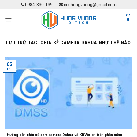
Skip
0984-330-139
cnshungvuong@gmail.com
to
content
0
LƯU TRỮ TAG:
CHIA SẺ CAMERA DAHUA NHƯ THẾ NÀO
05
Th1
Hướng dẫn chia sẻ xem camera Dahua và KBVision trên phần mềm