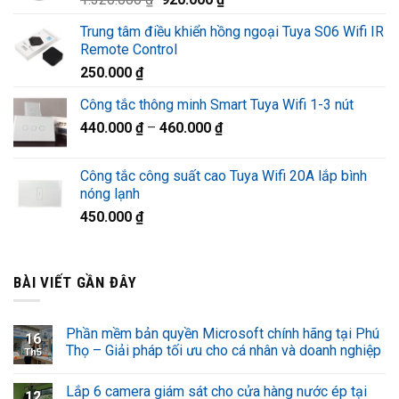
1.220.000 ₫.
gốc
hiện
Trung tâm điều khiển hồng ngoại Tuya S06 Wifi IR
là:
tại
Remote Control
1.320.000 ₫.
là:
250.000
₫
920.000 ₫.
Công tắc thông minh Smart Tuya Wifi 1-3 nút
440.000
₫
–
460.000
₫
Công tắc công suất cao Tuya Wifi 20A lắp bình
nóng lạnh
450.000
₫
BÀI VIẾT GẦN ĐÂY
Phần mềm bản quyền Microsoft chính hãng tại Phú
16
Thọ – Giải pháp tối ưu cho cá nhân và doanh nghiệp
Th5
Lắp 6 camera giám sát cho cửa hàng nước ép tại
12