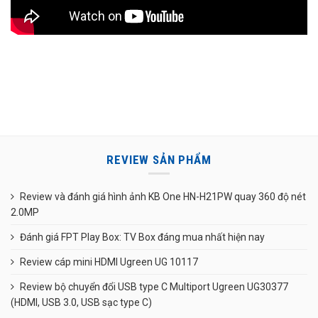
REVIEW SẢN PHẨM
Review và đánh giá hình ảnh KB One HN-H21PW quay 360 độ nét
2.0MP
Đánh giá FPT Play Box: TV Box đáng mua nhất hiện nay
Review cáp mini HDMI Ugreen UG 10117
Review bộ chuyển đổi USB type C Multiport Ugreen UG30377
(HDMI, USB 3.0, USB sạc type C)