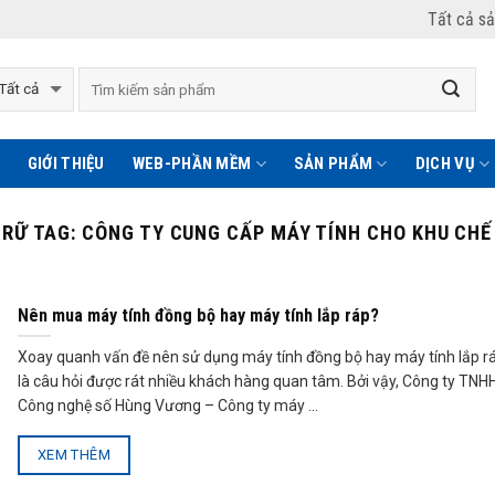
Tất cả s
GIỚI THIỆU
WEB-PHẦN MỀM
SẢN PHẨM
DỊCH VỤ
TRỮ TAG:
CÔNG TY CUNG CẤP MÁY TÍNH CHO KHU CHẾ
Nên mua máy tính đồng bộ hay máy tính lắp ráp?
Xoay quanh vấn đề nên sử dụng máy tính đồng bộ hay máy tính lắp r
là câu hỏi được rát nhiều khách hàng quan tâm. Bởi vậy, Công ty TNH
Công nghệ số Hùng Vương – Công ty máy ...
XEM THÊM