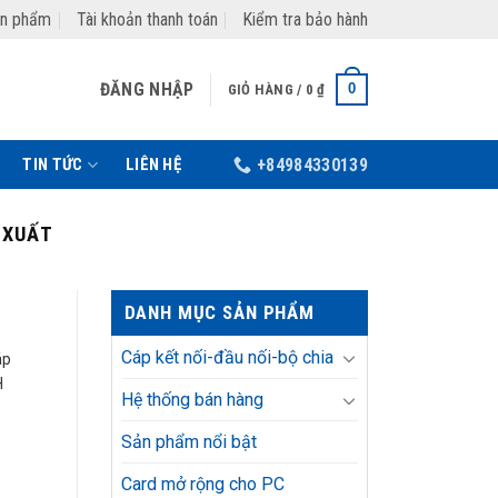
ản phẩm
Tài khoản thanh toán
Kiểm tra bảo hành
ĐĂNG NHẬP
0
GIỎ HÀNG /
0
₫
TIN TỨC
LIÊN HỆ
+84984330139
 XUẤT
DANH MỤC SẢN PHẨM
Cáp kết nối-đầu nối-bộ chia
áp
H
Hệ thống bán hàng
Sản phẩm nổi bật
Card mở rộng cho PC