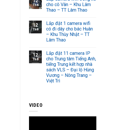
12
cho cô Vân – Khu Lâm
Th8
Thao – TT Lâm Thao
Lắp đặt 1 camera wifi
12
có đi dây cho bác Huân
Th8
– Khu Thùy Nhật – TT
Lâm Thao
Lắp đặt 11 camera IP
12
cho Trung tâm Tiếng Anh,
Th8
tiếng Trung kết hợp nhà
sách VLS – Đại lộ Hùng
Vương – Nông Trang –
Việt Trì
VIDEO