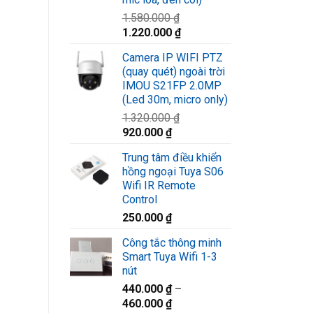
1.580.000
₫
Giá
Giá
1.220.000
₫
gốc
hiện
Camera IP WIFI PTZ
là:
tại
(quay quét) ngoài trời
1.580.000 ₫.
là:
IMOU S21FP 2.0MP
1.220.000 ₫.
(Led 30m, micro only)
1.320.000
₫
Giá
Giá
920.000
₫
gốc
hiện
Trung tâm điều khiển
là:
tại
hồng ngoại Tuya S06
1.320.000 ₫.
là:
Wifi IR Remote
920.000 ₫.
Control
250.000
₫
Công tắc thông minh
Smart Tuya Wifi 1-3
nút
440.000
₫
–
460.000
₫