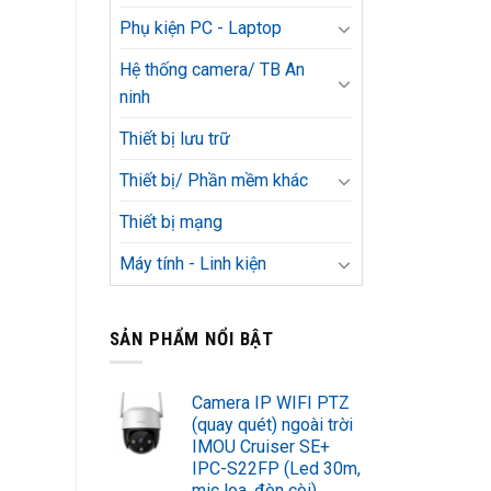
Phụ kiện PC - Laptop
Hệ thống camera/ TB An
ninh
Thiết bị lưu trữ
Thiết bị/ Phần mềm khác
Thiết bị mạng
Máy tính - Linh kiện
SẢN PHẨM NỔI BẬT
Camera IP WIFI PTZ
(quay quét) ngoài trời
IMOU Cruiser SE+
IPC-S22FP (Led 30m,
mic loa, đèn còi)