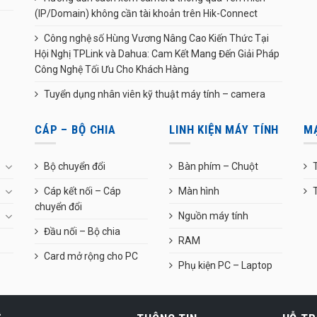
(IP/Domain) không cần tài khoản trên Hik-Connect
Công nghệ số Hùng Vương Nâng Cao Kiến Thức Tại
Hội Nghị TPLink và Dahua: Cam Kết Mang Đến Giải Pháp
Công Nghệ Tối Ưu Cho Khách Hàng
Tuyển dụng nhân viên kỹ thuật máy tính – camera
CÁP – BỘ CHIA
LINH KIỆN MÁY TÍNH
M
Bộ chuyển đổi
Bàn phím – Chuột
T
Cáp kết nối – Cáp
Màn hình
chuyển đổi
Nguồn máy tính
Đầu nối – Bộ chia
RAM
Card mở rộng cho PC
Phụ kiện PC – Laptop