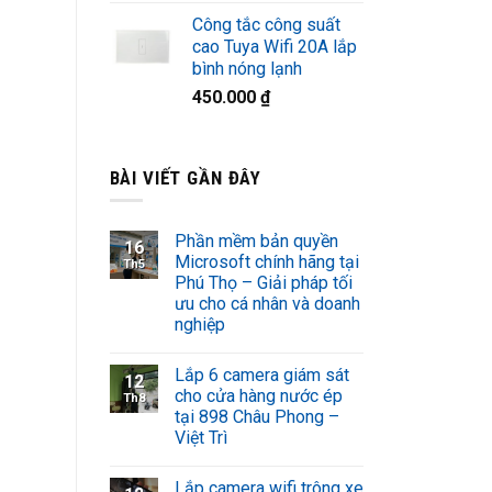
Công tắc công suất
cao Tuya Wifi 20A lắp
bình nóng lạnh
450.000
₫
BÀI VIẾT GẦN ĐÂY
Phần mềm bản quyền
16
Microsoft chính hãng tại
Th5
Phú Thọ – Giải pháp tối
ưu cho cá nhân và doanh
nghiệp
Lắp 6 camera giám sát
12
cho cửa hàng nước ép
Th8
tại 898 Châu Phong –
Việt Trì
Lắp camera wifi trông xe