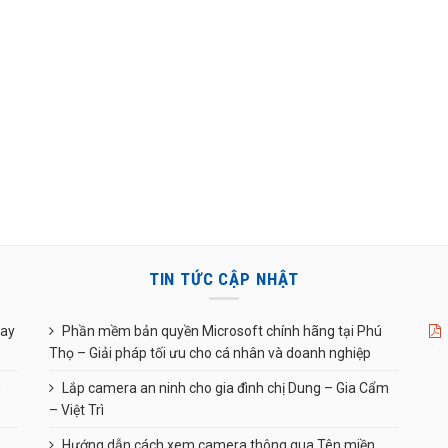
TIN TỨC CẬP NHẬT
uay
Phần mềm bản quyền Microsoft chính hãng tại Phú
Thọ – Giải pháp tối ưu cho cá nhân và doanh nghiệp
n
Lắp camera an ninh cho gia đình chị Dung – Gia Cẩm
– Việt Trì
Hướng dẫn cách xem camera thông qua Tên miền