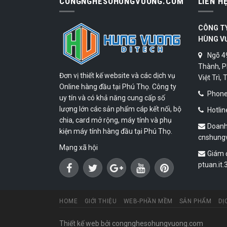
CONGNGHESOHUNGVUONG.COM
LIÊN H
CÔNG T
HÙNG V
Ngõ 4
Thành, P
Đơn vị thiết kế website và các dịch vụ
Việt Trì,
Online hàng đầu tại Phú Thọ. Công ty
Phone:
uy tín và có khả năng cung cấp số
lượng lớn các sản phẩm cáp kết nối, bộ
Hotlin
chia, card mở rộng, máy tính và phụ
Doanh
kiện máy tính hàng đầu tại Phú Thọ.
cnshung
Mạng xã hội
Giám 
ptuan.it
HOME
GIỚI THIỆU
WEB-PHẦN MỀM
SẢN PHẨM
DỊ
Thiết kế web
bởi congnghesohungvuong.com