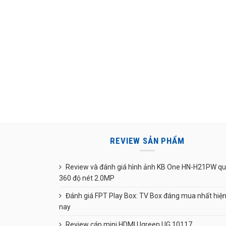
REVIEW SẢN PHẨM
Review và đánh giá hình ảnh KB One HN-H21PW q
360 độ nét 2.0MP
Đánh giá FPT Play Box: TV Box đáng mua nhất hiệ
nay
Review cáp mini HDMI Ugreen UG 10117