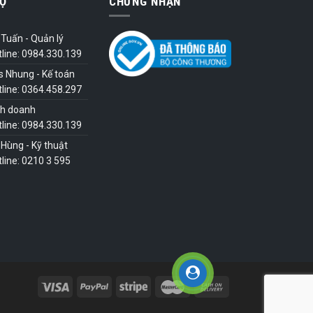
Ợ
CHỨNG NHẬN
Tuấn - Quản lý
tline: 0984.330.139
s Nhung - Kế toán
tline: 0364.458.297
nh doanh
tline: 0984.330.139
Hùng - Kỹ thuật
line: 0210 3 595