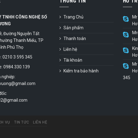
Ệ
THÔNG TIN
HỖ TR
Y TNHH CÔNG NGHỆ SỐ
Trang Chủ
Mr 
ƯƠNG
Ho
Sản phẩm
Mr
9, Đường Nguyễn Tất
Thanh toán
Ho
hường Thanh Miếu, TP
 Tỉnh Phú Thọ
Ki
Liên hệ
Ho
 0210 3 595 345
Tài khoản
Mr 
e: 0984.330.139
Kiểm tra bảo hành
Hot
 nghiệp:
345
vuong@gmail.com
đốc:
.32@gmail.com
CH VỤ
TIN TỨC
LIÊN HỆ