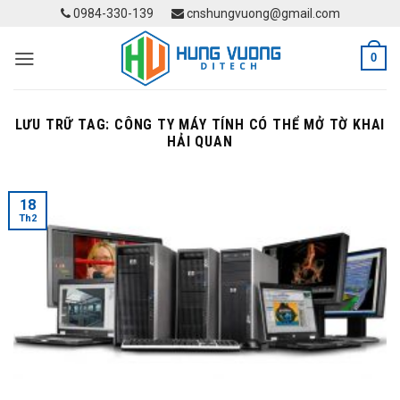
Skip
0984-330-139
cnshungvuong@gmail.com
to
content
0
LƯU TRỮ TAG:
CÔNG TY MÁY TÍNH CÓ THỂ MỞ TỜ KHAI
HẢI QUAN
18
Th2