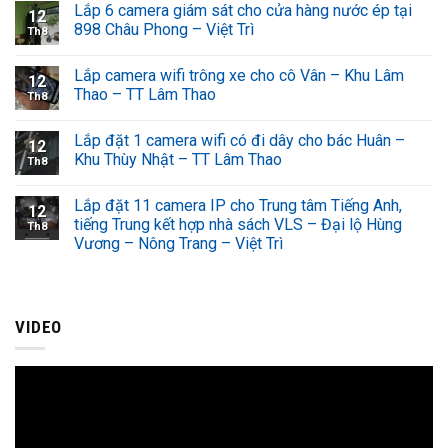
Lắp 6 camera giám sát cho cửa hàng nước ép tại
12
898 Châu Phong – Việt Trì
Th8
Lắp camera wifi trông xe cho cô Vân – Khu Lâm
12
Thao – TT Lâm Thao
Th8
Lắp đặt 1 camera wifi có đi dây cho bác Huân –
12
Khu Thùy Nhật – TT Lâm Thao
Th8
Lắp đặt 11 camera IP cho Trung tâm Tiếng Anh,
12
tiếng Trung kết hợp nhà sách VLS – Đại lộ Hùng
Th8
Vương – Nông Trang – Việt Trì
VIDEO