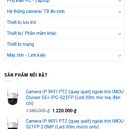
Phụ kiện PC - Laptop
Hệ thống camera/ TB An ninh
Thiết bị lưu trữ
Thiết bị/ Phần mềm khác
Thiết bị mạng
Máy tính - Linh kiện
SẢN PHẨM NỔI BẬT
Camera IP WIFI PTZ (quay quét) ngoài trời IMOU
Cruiser SE+ IPC-S22FP (Led 30m, mic loa, đèn
còi)
Giá
Giá
1.580.000
₫
1.220.000
₫
gốc
hiện
Camera IP WIFI PTZ (quay quét) ngoài trời IMOU
là:
tại
S21FP 2.0MP (Led 30m, micro only)
1.580.000 ₫.
là: