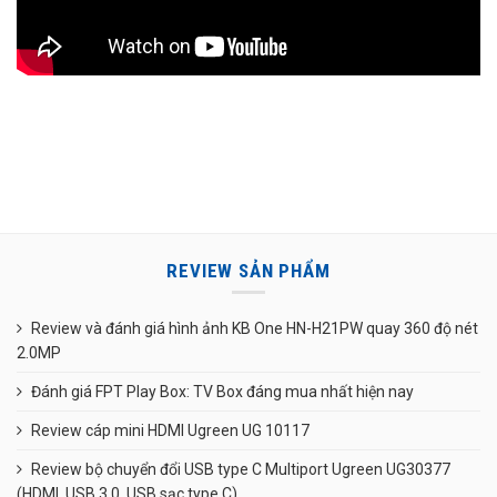
REVIEW SẢN PHẨM
Review và đánh giá hình ảnh KB One HN-H21PW quay 360 độ nét
2.0MP
Đánh giá FPT Play Box: TV Box đáng mua nhất hiện nay
Review cáp mini HDMI Ugreen UG 10117
Review bộ chuyển đổi USB type C Multiport Ugreen UG30377
(HDMI, USB 3.0, USB sạc type C)