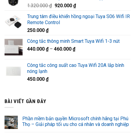
Giá
Giá
1.320.000
₫
920.000
₫
1.220.000 ₫.
gốc
hiện
Trung tâm điều khiển hồng ngoại Tuya S06 Wifi IR
là:
tại
Remote Control
1.320.000 ₫.
là:
250.000
₫
920.000 ₫.
Công tắc thông minh Smart Tuya Wifi 1-3 nút
440.000
₫
–
460.000
₫
Công tắc công suất cao Tuya Wifi 20A lắp bình
nóng lạnh
450.000
₫
BÀI VIẾT GẦN ĐÂY
Phần mềm bản quyền Microsoft chính hãng tại Phú
16
Thọ – Giải pháp tối ưu cho cá nhân và doanh nghiệp
Th5