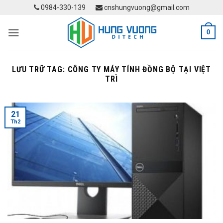
Skip
0984-330-139
cnshungvuong@gmail.com
to
content
0
LƯU TRỮ TAG:
CÔNG TY MÁY TÍNH ĐỒNG BỘ TẠI VIỆT
TRÌ
21
Th2