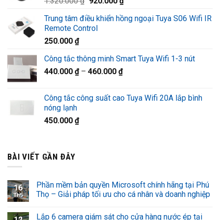
Giá
Giá
1.320.000
₫
920.000
₫
1.220.000 ₫.
gốc
hiện
Trung tâm điều khiển hồng ngoại Tuya S06 Wifi IR
là:
tại
Remote Control
1.320.000 ₫.
là:
250.000
₫
920.000 ₫.
Công tắc thông minh Smart Tuya Wifi 1-3 nút
440.000
₫
–
460.000
₫
Công tắc công suất cao Tuya Wifi 20A lắp bình
nóng lạnh
450.000
₫
BÀI VIẾT GẦN ĐÂY
Phần mềm bản quyền Microsoft chính hãng tại Phú
16
Thọ – Giải pháp tối ưu cho cá nhân và doanh nghiệp
Th5
Lắp 6 camera giám sát cho cửa hàng nước ép tại
12