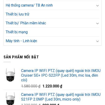
Hệ thống camera/ TB An ninh
Thiết bị lưu trữ
Thiết bị/ Phần mềm khác
Thiết bị mạng
Máy tính - Linh kiện
SẢN PHẨM NỔI BẬT
Camera IP WIFI PTZ (quay quét) ngoài trời IMOU
Cruiser SE+ IPC-S22FP (Led 30m, mic loa, đèn
còi)
Giá
Giá
1.580.000
₫
1.220.000
₫
gốc
hiện
Camera IP WIFI PTZ (quay quét) ngoài trời IMOU
là:
tại
S21FP 2.0MP (Led 30m, micro only)
1.580.000 ₫.
là: