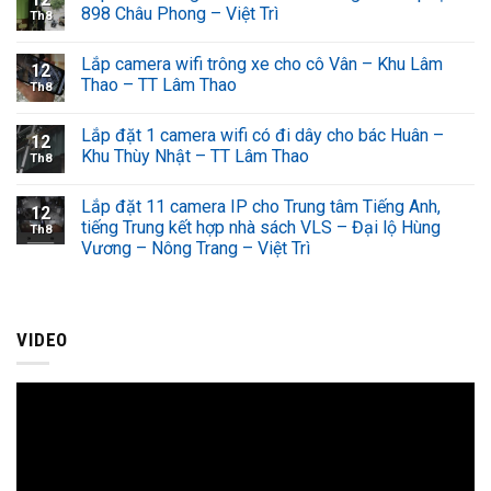
898 Châu Phong – Việt Trì
Th8
Lắp camera wifi trông xe cho cô Vân – Khu Lâm
12
Thao – TT Lâm Thao
Th8
Lắp đặt 1 camera wifi có đi dây cho bác Huân –
12
Khu Thùy Nhật – TT Lâm Thao
Th8
Lắp đặt 11 camera IP cho Trung tâm Tiếng Anh,
12
tiếng Trung kết hợp nhà sách VLS – Đại lộ Hùng
Th8
Vương – Nông Trang – Việt Trì
VIDEO