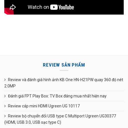
REVIEW SẢN PHẨM
Review và đánh giá hình ảnh KB One HN-H21PW quay 360 độ nét
2.0MP
Đánh giá FPT Play Box: TV Box đáng mua nhất hiện nay
Review cáp mini HDMI Ugreen UG 10117
Review bộ chuyển đổi USB type C Multiport Ugreen UG30377
(HDMI, USB 3.0, USB sạc type C)