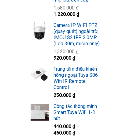
1.580.000
₫
Giá
Giá
1.220.000
₫
gốc
hiện
Camera IP WIFI PTZ
là:
tại
(quay quét) ngoài trời
1.580.000 ₫.
là:
IMOU S21FP 2.0MP
1.220.000 ₫.
(Led 30m, micro only)
1.320.000
₫
Giá
Giá
920.000
₫
gốc
hiện
Trung tâm điều khiển
là:
tại
hồng ngoại Tuya S06
1.320.000 ₫.
là:
Wifi IR Remote
920.000 ₫.
Control
250.000
₫
Công tắc thông minh
Smart Tuya Wifi 1-3
nút
440.000
₫
–
460.000
₫