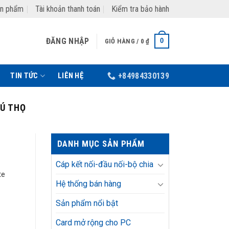
ản phẩm
Tài khoản thanh toán
Kiểm tra bảo hành
ĐĂNG NHẬP
0
GIỎ HÀNG /
0
₫
TIN TỨC
LIÊN HỆ
+84984330139
HÚ THỌ
DANH MỤC SẢN PHẨM
Cáp kết nối-đầu nối-bộ chia
te
Hệ thống bán hàng
Sản phẩm nổi bật
Card mở rộng cho PC