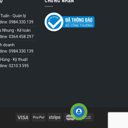
Ợ
CHỨNG NHẬN
Tuấn - Quản lý
tline: 0984.330.139
s Nhung - Kế toán
tline: 0364.458.297
nh doanh
tline: 0984.330.139
Hùng - Kỹ thuật
line: 0210 3 595