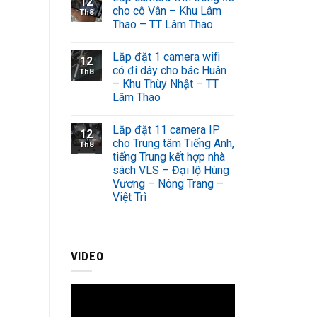
12
cho cô Vân – Khu Lâm
Th8
Thao – TT Lâm Thao
Lắp đặt 1 camera wifi
12
có đi dây cho bác Huân
Th8
– Khu Thùy Nhật – TT
Lâm Thao
Lắp đặt 11 camera IP
12
cho Trung tâm Tiếng Anh,
Th8
tiếng Trung kết hợp nhà
sách VLS – Đại lộ Hùng
Vương – Nông Trang –
Việt Trì
VIDEO