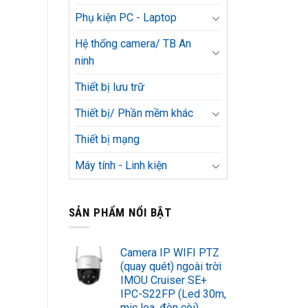
Phụ kiện PC - Laptop
Hệ thống camera/ TB An
ninh
Thiết bị lưu trữ
Thiết bị/ Phần mềm khác
Thiết bị mạng
Máy tính - Linh kiện
SẢN PHẨM NỔI BẬT
Camera IP WIFI PTZ
(quay quét) ngoài trời
IMOU Cruiser SE+
IPC-S22FP (Led 30m,
mic loa, đèn còi)