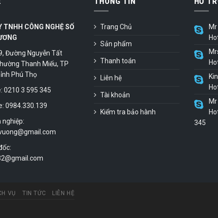
Ệ
THÔNG TIN
HỖ TR
Y TNHH CÔNG NGHỆ SỐ
Trang Chủ
Mr 
ƯƠNG
Ho
Sản phẩm
Mr
9, Đường Nguyễn Tất
Thanh toán
Ho
hường Thanh Miếu, TP
 Tỉnh Phú Thọ
Ki
Liên hệ
Ho
 0210 3 595 345
Tài khoản
Mr 
e: 0984.330.139
Kiểm tra bảo hành
Hot
 nghiệp:
345
vuong@gmail.com
đốc:
.32@gmail.com
CH VỤ
TIN TỨC
LIÊN HỆ