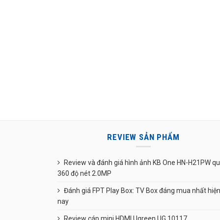
REVIEW SẢN PHẨM
Review và đánh giá hình ảnh KB One HN-H21PW q
360 độ nét 2.0MP
Đánh giá FPT Play Box: TV Box đáng mua nhất hiệ
nay
Review cáp mini HDMI Ugreen UG 10117