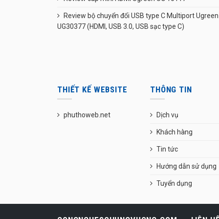
Review bộ chuyển đổi USB type C Multiport Ugreen
UG30377 (HDMI, USB 3.0, USB sạc type C)
THIẾT KẾ WEBSITE
THÔNG TIN
phuthoweb.net
Dịch vụ
Khách hàng
Tin tức
Hướng dẫn sử dụng
Tuyển dụng