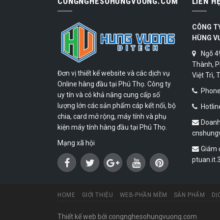
CONGNGHESOHUNGVUONG.COM
LIÊN H
CÔNG T
HÙNG V
Ngõ 4
Thành, P
Đơn vị thiết kế website và các dịch vụ
Việt Trì,
Online hàng đầu tại Phú Thọ. Công ty
Phone:
uy tín và có khả năng cung cấp số
lượng lớn các sản phẩm cáp kết nối, bộ
Hotlin
chia, card mở rộng, máy tính và phụ
Doanh
kiện máy tính hàng đầu tại Phú Thọ.
cnshung
Mạng xã hội
Giám 
ptuan.it
HOME
GIỚI THIỆU
WEB-PHẦN MỀM
SẢN PHẨM
DỊ
Thiết kế web
bởi congnghesohungvuong.com