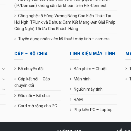
(IP/Domain) không cần tài khoản trên Hik-Connect
Công nghệ số Hùng Vương Nâng Cao Kiến Thức Tại
Hội Nghị TPLink và Dahua: Cam Kết Mang Đến Giải Pháp
Công Nghệ Tối Ưu Cho Khách Hàng
Tuyển dụng nhân viên kỹ thuật máy tính – camera
CÁP – BỘ CHIA
LINH KIỆN MÁY TÍNH
M
Bộ chuyển đổi
Bàn phím – Chuột
T
Cáp kết nối – Cáp
Màn hình
chuyển đổi
Nguồn máy tính
Đầu nối – Bộ chia
RAM
Card mở rộng cho PC
Phụ kiện PC – Laptop