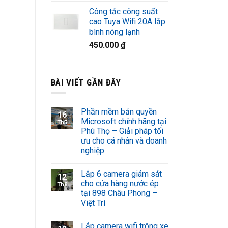
Công tắc công suất
cao Tuya Wifi 20A lắp
bình nóng lạnh
450.000
₫
BÀI VIẾT GẦN ĐÂY
Phần mềm bản quyền
16
Microsoft chính hãng tại
Th5
Phú Thọ – Giải pháp tối
ưu cho cá nhân và doanh
nghiệp
Lắp 6 camera giám sát
12
cho cửa hàng nước ép
Th8
tại 898 Châu Phong –
Việt Trì
Lắp camera wifi trông xe