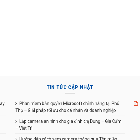
TIN TỨC CẬP NHẬT
uay
Phần mềm bản quyền Microsoft chính hãng tại Phú
Thọ – Giải pháp tối ưu cho cá nhân và doanh nghiệp
n
Lắp camera an ninh cho gia đình chị Dung – Gia Cẩm
– Việt Trì
Hướng dẫn cách xem camera thông qua Tên miền