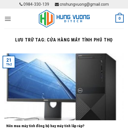
Skip
0984-330-139
cnshungvuong@gmail.com
to
content
0
LƯU TRỮ TAG:
CỬA HÀNG MÁY TÍNH PHÚ THỌ
21
Th2
Nên mua máy tính đồng bộ hay máy tính lắp ráp?