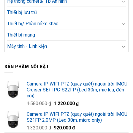
Hệ thống camera/ TB An ninh
Thiết bị lưu trữ
Thiết bị/ Phần mềm khác
Thiết bị mạng
Máy tính - Linh kiện
SẢN PHẨM NỔI BẬT
Camera IP WIFI PTZ (quay quét) ngoài trời IMOU
Cruiser SE+ IPC-S22FP (Led 30m, mic loa, đèn
còi)
Giá
Giá
1.580.000
₫
1.220.000
₫
gốc
hiện
Camera IP WIFI PTZ (quay quét) ngoài trời IMOU
là:
tại
S21FP 2.0MP (Led 30m, micro only)
1.580.000 ₫.
là:
Giá
Giá
1.320.000
₫
920.000
₫
1.220.000 ₫.