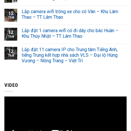
Lắp camera wifi trông xe cho cô Vân – Khu Lâm
12
Thao – TT Lâm Thao
Th8
Lắp đặt 1 camera wifi có đi dây cho bác Huân –
12
Khu Thùy Nhật – TT Lâm Thao
Th8
Lắp đặt 11 camera IP cho Trung tâm Tiếng Anh,
12
tiếng Trung kết hợp nhà sách VLS – Đại lộ Hùng
Th8
Vương – Nông Trang – Việt Trì
VIDEO