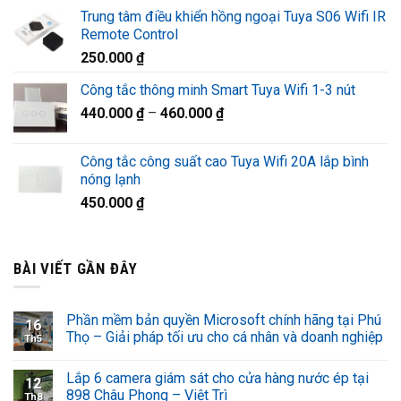
gốc
hiện
Trung tâm điều khiển hồng ngoại Tuya S06 Wifi IR
là:
tại
Remote Control
1.320.000 ₫.
là:
250.000
₫
920.000 ₫.
Công tắc thông minh Smart Tuya Wifi 1-3 nút
440.000
₫
–
460.000
₫
Công tắc công suất cao Tuya Wifi 20A lắp bình
nóng lạnh
450.000
₫
BÀI VIẾT GẦN ĐÂY
Phần mềm bản quyền Microsoft chính hãng tại Phú
16
Thọ – Giải pháp tối ưu cho cá nhân và doanh nghiệp
Th5
Lắp 6 camera giám sát cho cửa hàng nước ép tại
12
898 Châu Phong – Việt Trì
Th8