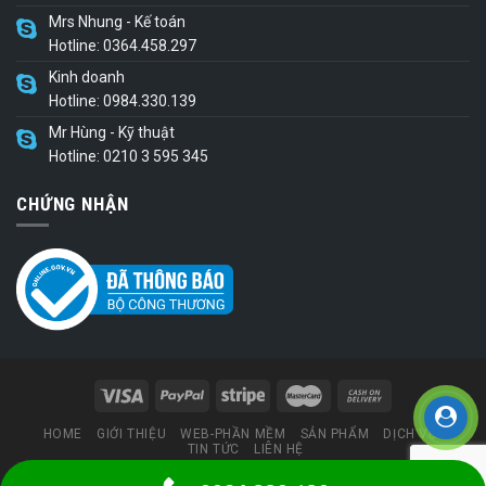
Mrs Nhung - Kế toán
Hotline: 0364.458.297
Kinh doanh
Hotline: 0984.330.139
Mr Hùng - Kỹ thuật
Hotline: 0210 3 595 345
CHỨNG NHẬN
HOME
GIỚI THIỆU
WEB-PHẦN MỀM
SẢN PHẨM
DỊCH VỤ
TIN TỨC
LIÊN HỆ