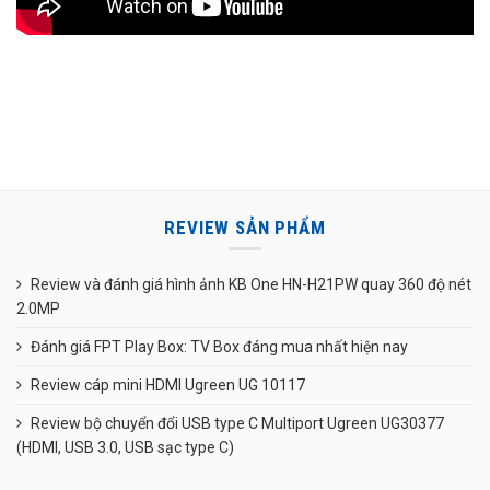
REVIEW SẢN PHẨM
Review và đánh giá hình ảnh KB One HN-H21PW quay 360 độ nét
2.0MP
Đánh giá FPT Play Box: TV Box đáng mua nhất hiện nay
Review cáp mini HDMI Ugreen UG 10117
Review bộ chuyển đổi USB type C Multiport Ugreen UG30377
(HDMI, USB 3.0, USB sạc type C)