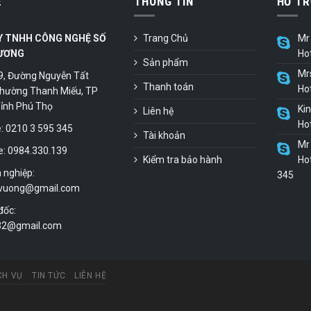
Ệ
THÔNG TIN
HỖ TR
Y TNHH CÔNG NGHỆ SỐ
Trang Chủ
Mr 
ƯƠNG
Ho
Sản phẩm
Mr
9, Đường Nguyễn Tất
Thanh toán
Ho
hường Thanh Miếu, TP
 Tỉnh Phú Thọ
Ki
Liên hệ
Ho
 0210 3 595 345
Tài khoản
Mr 
e: 0984.330.139
Kiểm tra bảo hành
Hot
 nghiệp:
345
vuong@gmail.com
đốc:
.32@gmail.com
CH VỤ
TIN TỨC
LIÊN HỆ