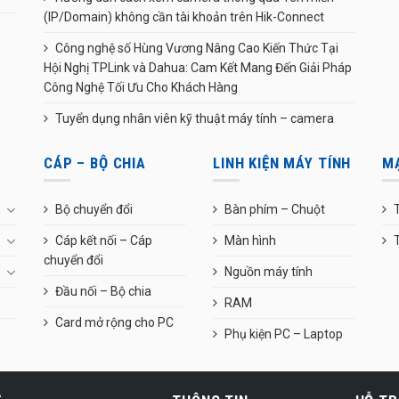
(IP/Domain) không cần tài khoản trên Hik-Connect
Công nghệ số Hùng Vương Nâng Cao Kiến Thức Tại
Hội Nghị TPLink và Dahua: Cam Kết Mang Đến Giải Pháp
Công Nghệ Tối Ưu Cho Khách Hàng
Tuyển dụng nhân viên kỹ thuật máy tính – camera
CÁP – BỘ CHIA
LINH KIỆN MÁY TÍNH
M
Bộ chuyển đổi
Bàn phím – Chuột
T
Cáp kết nối – Cáp
Màn hình
chuyển đổi
Nguồn máy tính
Đầu nối – Bộ chia
RAM
Card mở rộng cho PC
Phụ kiện PC – Laptop