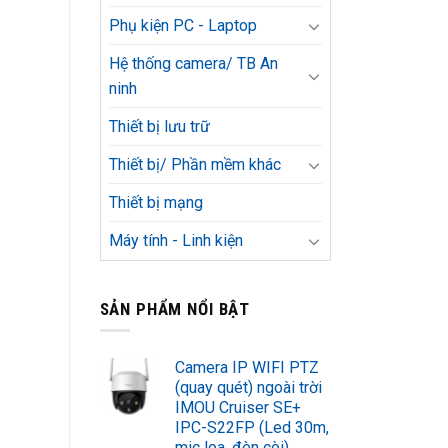
Phụ kiện PC - Laptop
Hệ thống camera/ TB An
ninh
Thiết bị lưu trữ
Thiết bị/ Phần mềm khác
Thiết bị mạng
Máy tính - Linh kiện
SẢN PHẨM NỔI BẬT
Camera IP WIFI PTZ
(quay quét) ngoài trời
IMOU Cruiser SE+
IPC-S22FP (Led 30m,
mic loa, đèn còi)