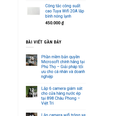
Công tắc công suất
cao Tuya Wifi 20A lắp
bình nóng lạnh
450.000
₫
BÀI VIẾT GẦN ĐÂY
Phần mềm bản quyền
16
Microsoft chính hãng tại
Th5
Phú Thọ – Giải pháp tối
ưu cho cá nhân và doanh
nghiệp
Lắp 6 camera giám sát
12
cho cửa hàng nước ép
Th8
tại 898 Châu Phong –
Việt Trì
Lắp camera wifi trông xe