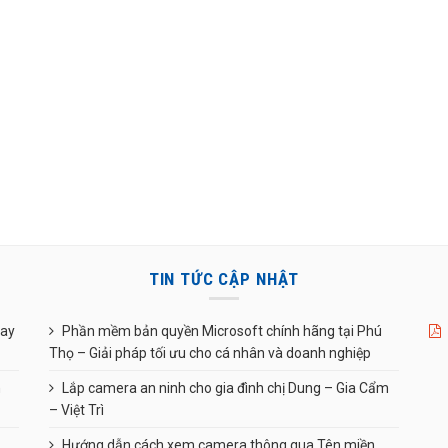
TIN TỨC CẬP NHẬT
uay
Phần mềm bản quyền Microsoft chính hãng tại Phú
Thọ – Giải pháp tối ưu cho cá nhân và doanh nghiệp
n
Lắp camera an ninh cho gia đình chị Dung – Gia Cẩm
– Việt Trì
Hướng dẫn cách xem camera thông qua Tên miền