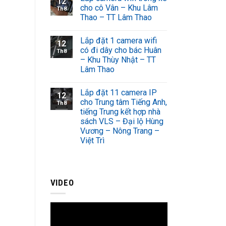
12
cho cô Vân – Khu Lâm
Th8
Thao – TT Lâm Thao
Lắp đặt 1 camera wifi
12
có đi dây cho bác Huân
Th8
– Khu Thùy Nhật – TT
Lâm Thao
Lắp đặt 11 camera IP
12
cho Trung tâm Tiếng Anh,
Th8
tiếng Trung kết hợp nhà
sách VLS – Đại lộ Hùng
Vương – Nông Trang –
Việt Trì
VIDEO