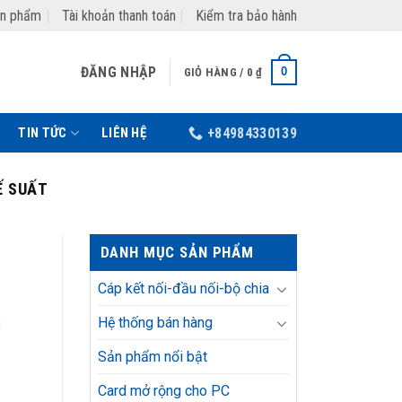
ản phẩm
Tài khoản thanh toán
Kiểm tra bảo hành
ĐĂNG NHẬP
0
GIỎ HÀNG /
0
₫
TIN TỨC
LIÊN HỆ
+84984330139
Ế SUẤT
DANH MỤC SẢN PHẨM
Cáp kết nối-đầu nối-bộ chia
Hệ thống bán hàng
g
Sản phẩm nổi bật
Card mở rộng cho PC