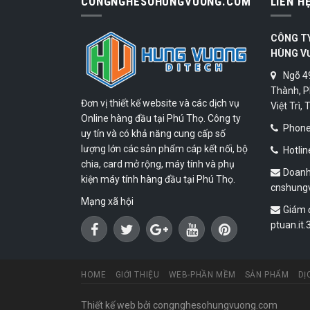
CONGNGHESOHUNGVUONG.COM
LIÊN H
CÔNG T
HÙNG V
Ngõ 4
Thành, P
Đơn vị thiết kế website và các dịch vụ
Việt Trì,
Online hàng đầu tại Phú Thọ. Công ty
Phone:
uy tín và có khả năng cung cấp số
lượng lớn các sản phẩm cáp kết nối, bộ
Hotlin
chia, card mở rộng, máy tính và phụ
Doanh
kiện máy tính hàng đầu tại Phú Thọ.
cnshung
Mạng xã hội
Giám 
ptuan.it
HOME
GIỚI THIỆU
WEB-PHẦN MỀM
SẢN PHẨM
DỊ
Thiết kế web
bởi congnghesohungvuong.com