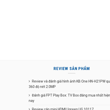
REVIEW SẢN PHẨM
Review và đánh giá hình ảnh KB One HN-H21PW q
360 độ nét 2.0MP
Đánh giá FPT Play Box: TV Box đáng mua nhất hiệ
nay
Review cáp mini HDMI Ugreen UG 10117