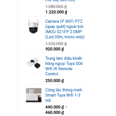
1.580.000
₫
Giá
Giá
1.220.000
₫
gốc
hiện
Camera IP WIFI PTZ
là:
tại
(quay quét) ngoài trời
1.580.000 ₫.
là:
IMOU S21FP 2.0MP
1.220.000 ₫.
(Led 30m, micro only)
1.320.000
₫
Giá
Giá
920.000
₫
gốc
hiện
Trung tâm điều khiển
là:
tại
hồng ngoại Tuya S06
1.320.000 ₫.
là:
Wifi IR Remote
920.000 ₫.
Control
250.000
₫
Công tắc thông minh
Smart Tuya Wifi 1-3
nút
440.000
₫
–
460.000
₫