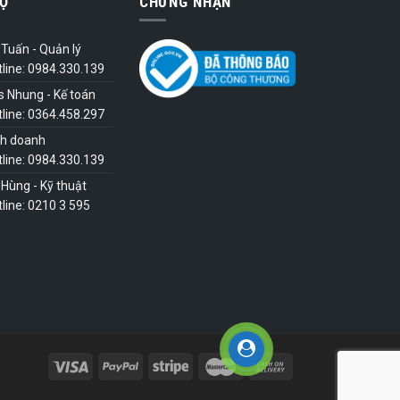
Ợ
CHỨNG NHẬN
Tuấn - Quản lý
tline: 0984.330.139
s Nhung - Kế toán
tline: 0364.458.297
nh doanh
tline: 0984.330.139
Hùng - Kỹ thuật
line: 0210 3 595