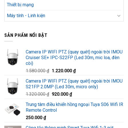
Thiết bị mạng
Máy tính - Linh kiện
SẢN PHẨM NỔI BẬT
Camera IP WIFI PTZ (quay quét) ngoài trời IMOU
Cruiser SE+ IPC-S22FP (Led 30m, mic loa, đèn
còi)
Giá
Giá
1.580.000
₫
1.220.000
₫
gốc
hiện
Camera IP WIFI PTZ (quay quét) ngoài trời IMOU
là:
tại
S21FP 2.0MP (Led 30m, micro only)
1.580.000 ₫.
là:
Giá
Giá
1.320.000
₫
920.000
₫
1.220.000 ₫.
gốc
hiện
Trung tâm điều khiển hồng ngoại Tuya S06 Wifi IR
là:
tại
Remote Control
1.320.000 ₫.
là:
250.000
₫
920.000 ₫.
Công tắc thông minh Smart Tuya Wifi 1-3 nút