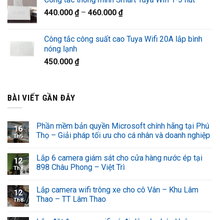
440.000
₫
–
460.000
₫
Công tắc công suất cao Tuya Wifi 20A lắp bình
nóng lạnh
450.000
₫
BÀI VIẾT GẦN ĐÂY
Phần mềm bản quyền Microsoft chính hãng tại Phú
16
Thọ – Giải pháp tối ưu cho cá nhân và doanh nghiệp
Th5
Lắp 6 camera giám sát cho cửa hàng nước ép tại
12
898 Châu Phong – Việt Trì
Th8
Lắp camera wifi trông xe cho cô Vân – Khu Lâm
12
Thao – TT Lâm Thao
Th8