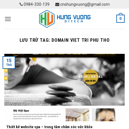
Skip
0984-330-139
cnshungvuong@gmail.com
to
content
0
LƯU TRỮ TAG:
DOMAIN VIET TRI PHU THO
15
Th5
Thiết kế website spa – trung tâm chăm sóc sức khỏe