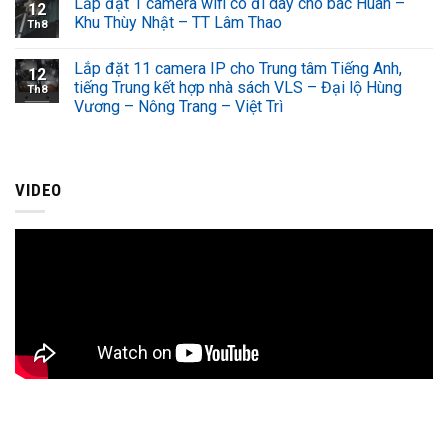
Lắp đặt 1 camera wifi có đi dây cho bác Huân –
12
Khu Thùy Nhật – TT Lâm Thao
Th8
Lắp đặt 11 camera IP cho Trung tâm Tiếng Anh,
12
tiếng Trung kết hợp nhà sách VLS – Đại lộ Hùng
Th8
Vương – Nông Trang – Việt Trì
VIDEO