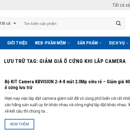
Tất cả s
GIỚI THIỆU
WEB-PHẦN MỀM
SẢN PHẨM
DỊCH VỤ
LƯU TRỮ TAG:
GIẢM GIÁ Ổ CỨNG KHI LẮP CAMERA
Bộ KIT Camera KBVISION 2-4-8 mắt 2.0Mp siêu rẻ – Giảm giá 4
ổ cứng lưu trữ
Hiện nay việc lắp đặt camera giám sát đã vô cùng phổ biến với rất nhi
các hãng sản xuất uy tín khác nhau và công nghệ lắp đặt khác nhau. 
về kết cấu thì chúng ta ...
XEM THÊM