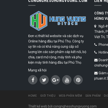
CONGNGHESOHUNGVUONG.COM
LIÊN H
CÔNG T
HÙNG V
Ngõ 4
Thành, P
Đơn vị thiết kế website và các dịch vụ
Việt Trì,
Online hàng đầu tại Phú Thọ. Công ty
Phone:
uy tín và có khả năng cung cấp số
lượng lớn các sản phẩm cáp kết nối, bộ
Hotlin
chia, card mở rộng, máy tính và phụ
Doanh
kiện máy tính hàng đầu tại Phú Thọ.
cnshung
Mạng xã hội
Giám 
ptuan.it
HOME
GIỚI THIỆU
WEB-PHẦN MỀM
SẢN PHẨM
DỊ
Thiết kế web
bởi congnghesohungvuong.com