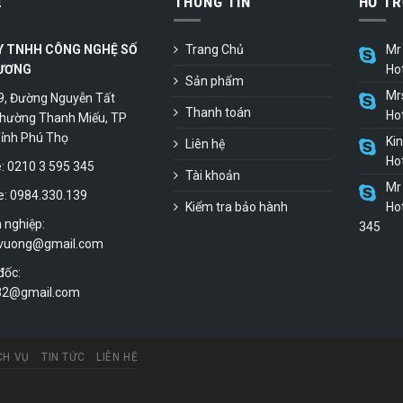
Ệ
THÔNG TIN
HỖ TR
Y TNHH CÔNG NGHỆ SỐ
Trang Chủ
Mr 
ƯƠNG
Ho
Sản phẩm
Mr
9, Đường Nguyễn Tất
Thanh toán
Ho
hường Thanh Miếu, TP
 Tỉnh Phú Thọ
Ki
Liên hệ
Ho
 0210 3 595 345
Tài khoản
Mr 
e: 0984.330.139
Kiểm tra bảo hành
Hot
 nghiệp:
345
vuong@gmail.com
đốc:
.32@gmail.com
CH VỤ
TIN TỨC
LIÊN HỆ