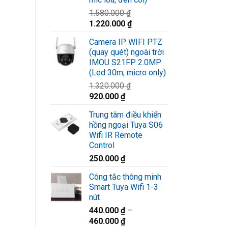
1.580.000
₫
Giá
Giá
1.220.000
₫
gốc
hiện
Camera IP WIFI PTZ
là:
tại
(quay quét) ngoài trời
1.580.000 ₫.
là:
IMOU S21FP 2.0MP
1.220.000 ₫.
(Led 30m, micro only)
1.320.000
₫
Giá
Giá
920.000
₫
gốc
hiện
Trung tâm điều khiển
là:
tại
hồng ngoại Tuya S06
1.320.000 ₫.
là:
Wifi IR Remote
920.000 ₫.
Control
250.000
₫
Công tắc thông minh
Smart Tuya Wifi 1-3
nút
440.000
₫
–
460.000
₫