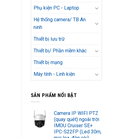
Phụ kiện PC - Laptop
Hệ thống camera/ TB An
ninh
Thiết bị lưu trữ
Thiết bị/ Phần mềm khác
Thiết bị mạng
Máy tính - Linh kiện
SẢN PHẨM NỔI BẬT
Camera IP WIFI PTZ
(quay quét) ngoài trời
IMOU Cruiser SE+
IPC-S22FP (Led 30m,
mic loa, đèn còi)