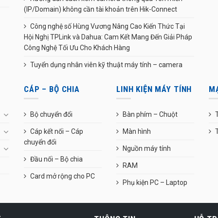
(IP/Domain) không cần tài khoản trên Hik-Connect
Công nghệ số Hùng Vương Nâng Cao Kiến Thức Tại
Hội Nghị TPLink và Dahua: Cam Kết Mang Đến Giải Pháp
Công Nghệ Tối Ưu Cho Khách Hàng
Tuyển dụng nhân viên kỹ thuật máy tính – camera
CÁP – BỘ CHIA
LINH KIỆN MÁY TÍNH
M
Bộ chuyển đổi
Bàn phím – Chuột
T
Cáp kết nối – Cáp
Màn hình
chuyển đổi
Nguồn máy tính
Đầu nối – Bộ chia
RAM
Card mở rộng cho PC
Phụ kiện PC – Laptop