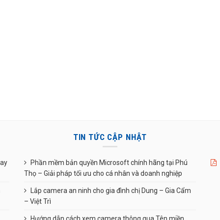
TIN TỨC CẬP NHẬT
uay
Phần mềm bản quyền Microsoft chính hãng tại Phú
Thọ – Giải pháp tối ưu cho cá nhân và doanh nghiệp
n
Lắp camera an ninh cho gia đình chị Dung – Gia Cẩm
– Việt Trì
Hướng dẫn cách xem camera thông qua Tên miền