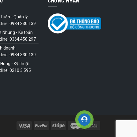
Ợ
CHỨNG NHẬN
Tuấn - Quản lý
tline: 0984.330.139
s Nhung - Kế toán
tline: 0364.458.297
nh doanh
tline: 0984.330.139
Hùng - Kỹ thuật
line: 0210 3 595