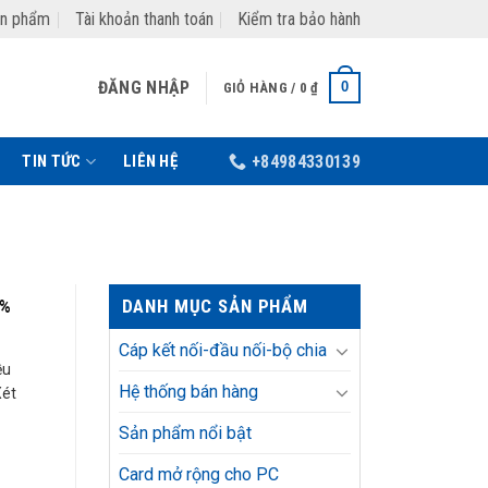
ản phẩm
Tài khoản thanh toán
Kiểm tra bảo hành
ĐĂNG NHẬP
0
GIỎ HÀNG /
0
₫
TIN TỨC
LIÊN HỆ
+84984330139
DANH MỤC SẢN PHẨM
0%
Cáp kết nối-đầu nối-bộ chia
ều
Hệ thống bán hàng
Xét
Sản phẩm nổi bật
Card mở rộng cho PC