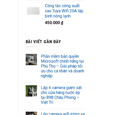
Công tắc công suất
cao Tuya Wifi 20A lắp
bình nóng lạnh
450.000
₫
BÀI VIẾT GẦN ĐÂY
Phần mềm bản quyền
16
Microsoft chính hãng tại
Th5
Phú Thọ – Giải pháp tối
ưu cho cá nhân và doanh
nghiệp
Lắp 6 camera giám sát
12
cho cửa hàng nước ép
Th8
tại 898 Châu Phong –
Việt Trì
Lắp camera wifi trông xe