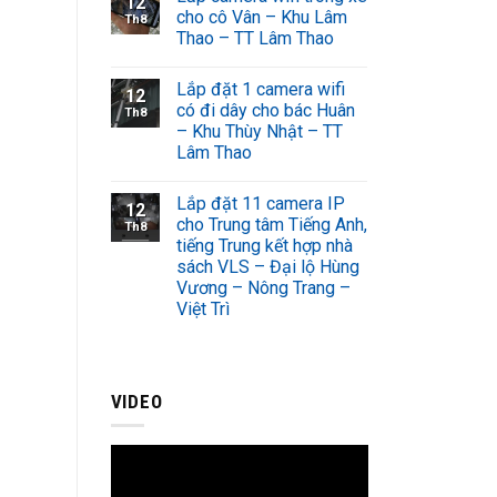
12
cho cô Vân – Khu Lâm
Th8
Thao – TT Lâm Thao
Lắp đặt 1 camera wifi
12
có đi dây cho bác Huân
Th8
– Khu Thùy Nhật – TT
Lâm Thao
Lắp đặt 11 camera IP
12
cho Trung tâm Tiếng Anh,
Th8
tiếng Trung kết hợp nhà
sách VLS – Đại lộ Hùng
Vương – Nông Trang –
Việt Trì
VIDEO