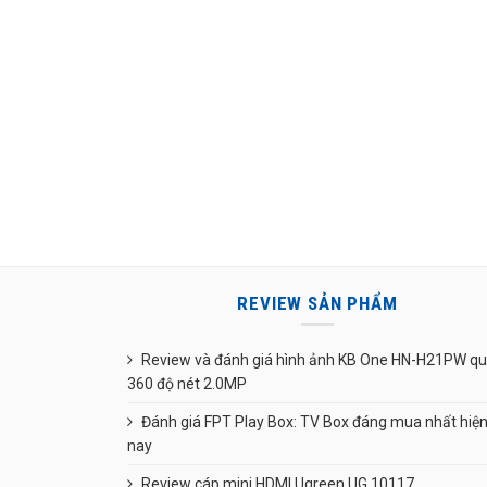
REVIEW SẢN PHẨM
Review và đánh giá hình ảnh KB One HN-H21PW q
360 độ nét 2.0MP
Đánh giá FPT Play Box: TV Box đáng mua nhất hiệ
nay
Review cáp mini HDMI Ugreen UG 10117