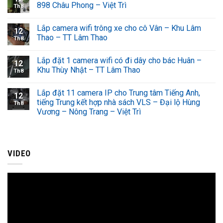
898 Châu Phong – Việt Trì
Th8
Lắp camera wifi trông xe cho cô Vân – Khu Lâm
12
Thao – TT Lâm Thao
Th8
Lắp đặt 1 camera wifi có đi dây cho bác Huân –
12
Khu Thùy Nhật – TT Lâm Thao
Th8
Lắp đặt 11 camera IP cho Trung tâm Tiếng Anh,
12
tiếng Trung kết hợp nhà sách VLS – Đại lộ Hùng
Th8
Vương – Nông Trang – Việt Trì
VIDEO