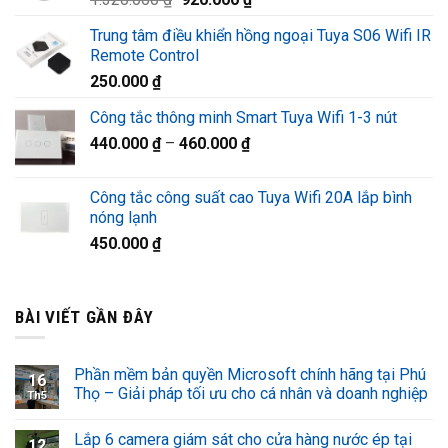
1.220.000 ₫.
gốc
hiện
Trung tâm điều khiển hồng ngoại Tuya S06 Wifi IR
là:
tại
Remote Control
1.320.000 ₫.
là:
250.000
₫
920.000 ₫.
Công tắc thông minh Smart Tuya Wifi 1-3 nút
440.000
₫
–
460.000
₫
Công tắc công suất cao Tuya Wifi 20A lắp bình
nóng lạnh
450.000
₫
BÀI VIẾT GẦN ĐÂY
Phần mềm bản quyền Microsoft chính hãng tại Phú
16
Thọ – Giải pháp tối ưu cho cá nhân và doanh nghiệp
Th5
Lắp 6 camera giám sát cho cửa hàng nước ép tại
12