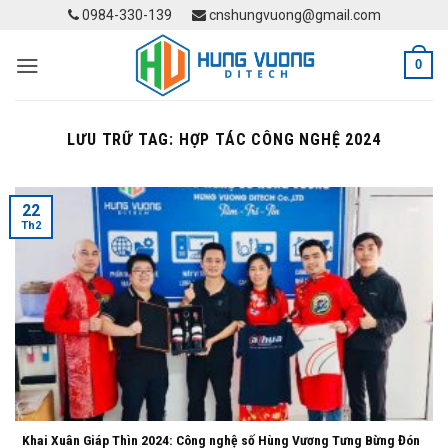
Skip
0984-330-139
cnshungvuong@gmail.com
to
content
0
LƯU TRỮ TAG:
HỢP TÁC CÔNG NGHỆ 2024
22
Th2
Khai Xuân Giáp Thìn 2024: Công nghệ số Hùng Vương Tưng Bừng Đón