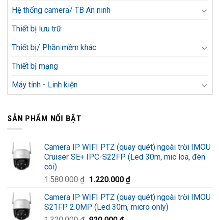
Hệ thống camera/ TB An ninh
Thiết bị lưu trữ
Thiết bị/ Phần mềm khác
Thiết bị mạng
Máy tính - Linh kiện
SẢN PHẨM NỔI BẬT
Camera IP WIFI PTZ (quay quét) ngoài trời IMOU
Cruiser SE+ IPC-S22FP (Led 30m, mic loa, đèn
còi)
Giá
Giá
1.580.000
₫
1.220.000
₫
gốc
hiện
Camera IP WIFI PTZ (quay quét) ngoài trời IMOU
là:
tại
S21FP 2.0MP (Led 30m, micro only)
1.580.000 ₫.
là:
Giá
Giá
1.320.000
₫
920.000
₫