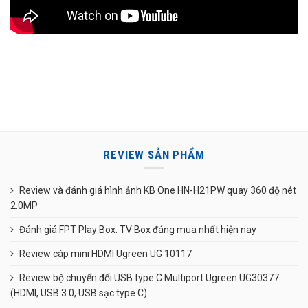
REVIEW SẢN PHẨM
Review và đánh giá hình ảnh KB One HN-H21PW quay 360 độ nét
2.0MP
Đánh giá FPT Play Box: TV Box đáng mua nhất hiện nay
Review cáp mini HDMI Ugreen UG 10117
Review bộ chuyển đổi USB type C Multiport Ugreen UG30377
(HDMI, USB 3.0, USB sạc type C)