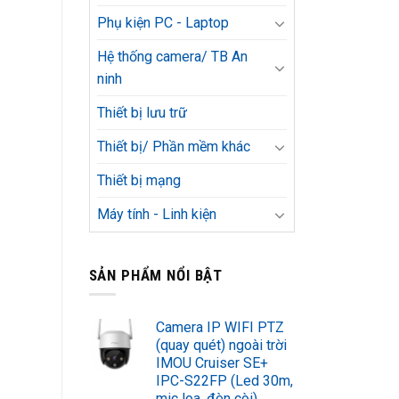
Phụ kiện PC - Laptop
Hệ thống camera/ TB An
ninh
Thiết bị lưu trữ
Thiết bị/ Phần mềm khác
Thiết bị mạng
Máy tính - Linh kiện
SẢN PHẨM NỔI BẬT
Camera IP WIFI PTZ
(quay quét) ngoài trời
IMOU Cruiser SE+
IPC-S22FP (Led 30m,
mic loa, đèn còi)