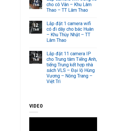
12
cho cô Vân – Khu Lâm
Th8
Thao – TT Lâm Thao
Lắp đặt 1 camera wifi
12
có đi dây cho bác Huân
Th8
– Khu Thùy Nhật – TT
Lâm Thao
Lắp đặt 11 camera IP
12
cho Trung tâm Tiếng Anh,
Th8
tiếng Trung kết hợp nhà
sách VLS – Đại lộ Hùng
Vương – Nông Trang –
Việt Trì
VIDEO