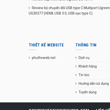
Review bộ chuyển đổi USB type C Multiport Ugreen
UG30377 (HDMI, USB 3.0, USB sạc type C)
THIẾT KẾ WEBSITE
THÔNG TIN
phuthoweb.net
Dịch vụ
Khách hàng
Tin tức
Hướng dẫn sử dụng
Tuyển dụng