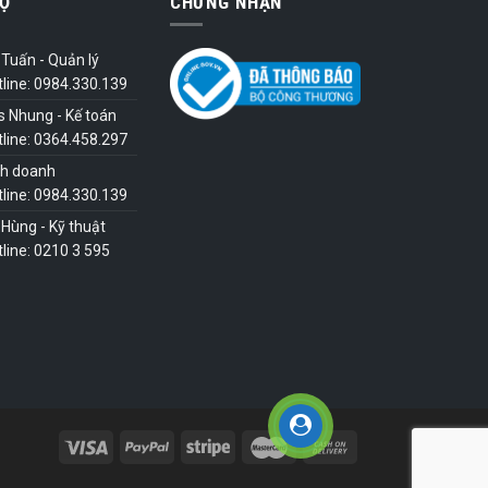
Ợ
CHỨNG NHẬN
Tuấn - Quản lý
tline: 0984.330.139
s Nhung - Kế toán
tline: 0364.458.297
nh doanh
tline: 0984.330.139
Hùng - Kỹ thuật
line: 0210 3 595