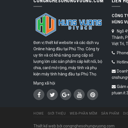
CONGNGHESOHUNGVUONG.COM
LIÊN H
CÔNG T
HÙNG V
Ngõ 4
Thành, P
Đơn vị thiết kế website và các dịch vụ
Việt Trì,
Online hàng đầu tại Phú Thọ. Công ty
Phone:
uy tín và có khả năng cung cấp số
lượng lớn các sản phẩm cáp kết nối, bộ
Hotlin
chia, card mở rộng, máy tính và phụ
Doanh
kiện máy tính hàng đầu tại Phú Thọ.
cnshung
Mạng xã hội
Giám 
ptuan.it
HOME
GIỚI THIỆU
WEB-PHẦN MỀM
SẢN PHẨM
DỊ
Thiết kế web
bởi congnghesohungvuong.com