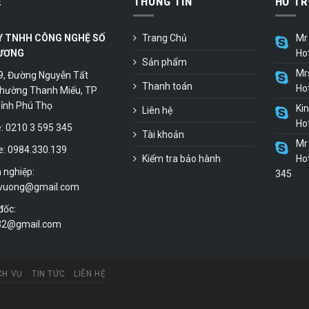
Ệ
THÔNG TIN
HỖ TR
Y TNHH CÔNG NGHỆ SỐ
Trang Chủ
Mr 
ƯƠNG
Ho
Sản phẩm
Mr
9, Đường Nguyễn Tất
Thanh toán
Ho
hường Thanh Miếu, TP
 Tỉnh Phú Thọ
Ki
Liên hệ
Ho
 0210 3 595 345
Tài khoản
Mr 
e: 0984.330.139
Kiểm tra bảo hành
Hot
 nghiệp:
345
vuong@gmail.com
đốc:
.32@gmail.com
CH VỤ
TIN TỨC
LIÊN HỆ