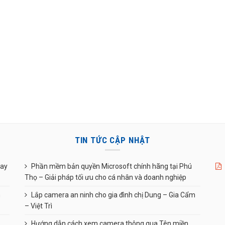
TIN TỨC CẬP NHẬT
uay
Phần mềm bản quyền Microsoft chính hãng tại Phú
Thọ – Giải pháp tối ưu cho cá nhân và doanh nghiệp
n
Lắp camera an ninh cho gia đình chị Dung – Gia Cẩm
– Việt Trì
Hướng dẫn cách xem camera thông qua Tên miền