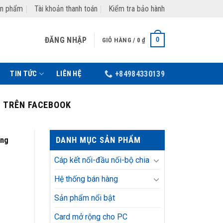
ản phẩm
Tài khoản thanh toán
Kiểm tra bảo hành
ĐĂNG NHẬP
0
GIỎ HÀNG /
0
₫
TIN TỨC
LIÊN HỆ
+84984330139
M TRÊN FACEBOOK
DANH MỤC SẢN PHẨM
ụng
Cáp kết nối-đầu nối-bộ chia
Hệ thống bán hàng
Sản phẩm nổi bật
Card mở rộng cho PC