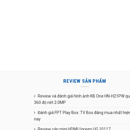
REVIEW SẢN PHẨM
Review và đánh giá hình ảnh KB One HN-H21PW q
360 độ nét 2.0MP
Đánh giá FPT Play Box: TV Box đáng mua nhất hiệ
nay
Review cáp mini HDMI Ugreen UG 10117