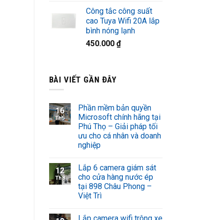
Công tắc công suất
cao Tuya Wifi 20A lắp
bình nóng lạnh
450.000
₫
BÀI VIẾT GẦN ĐÂY
Phần mềm bản quyền
16
Microsoft chính hãng tại
Th5
Phú Thọ – Giải pháp tối
ưu cho cá nhân và doanh
nghiệp
Lắp 6 camera giám sát
12
cho cửa hàng nước ép
Th8
tại 898 Châu Phong –
Việt Trì
Lắp camera wifi trông xe