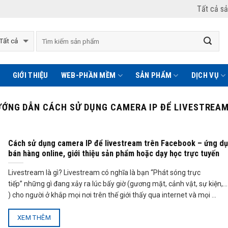
Tất cả s
GIỚI THIỆU
WEB-PHẦN MỀM
SẢN PHẨM
DỊCH VỤ
ỚNG DẪN CÁCH SỬ DỤNG CAMERA IP ĐỂ LIVESTREA
Cách sử dụng camera IP để livestream trên Facebook – ứng d
bán hàng online, giới thiệu sản phẩm hoặc dạy học trực tuyến
Livestream là gì? Livestream có nghĩa là bạn “Phát sóng trực
tiếp” những gì đang xảy ra lúc bấy giờ (gương mặt, cảnh vật, sự kiện,…
) cho người ở khắp mọi nơi trên thế giới thấy qua internet và mọi ...
XEM THÊM