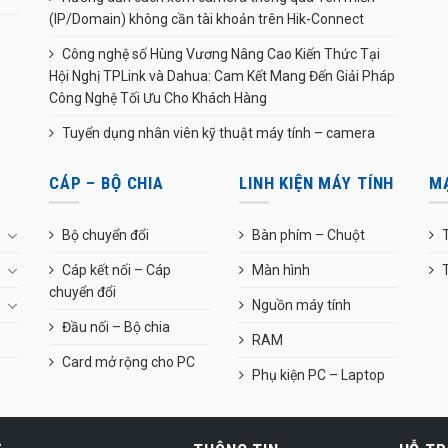
(IP/Domain) không cần tài khoản trên Hik-Connect
Công nghệ số Hùng Vương Nâng Cao Kiến Thức Tại
Hội Nghị TPLink và Dahua: Cam Kết Mang Đến Giải Pháp
Công Nghệ Tối Ưu Cho Khách Hàng
Tuyển dụng nhân viên kỹ thuật máy tính – camera
CÁP – BỘ CHIA
LINH KIỆN MÁY TÍNH
M
Bộ chuyển đổi
Bàn phím – Chuột
T
Cáp kết nối – Cáp
Màn hình
chuyển đổi
Nguồn máy tính
Đầu nối – Bộ chia
RAM
Card mở rộng cho PC
Phụ kiện PC – Laptop