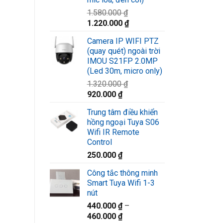
1.580.000
₫
Giá
Giá
1.220.000
₫
gốc
hiện
Camera IP WIFI PTZ
là:
tại
(quay quét) ngoài trời
1.580.000 ₫.
là:
IMOU S21FP 2.0MP
1.220.000 ₫.
(Led 30m, micro only)
1.320.000
₫
Giá
Giá
920.000
₫
gốc
hiện
Trung tâm điều khiển
là:
tại
hồng ngoại Tuya S06
1.320.000 ₫.
là:
Wifi IR Remote
920.000 ₫.
Control
250.000
₫
Công tắc thông minh
Smart Tuya Wifi 1-3
nút
440.000
₫
–
460.000
₫