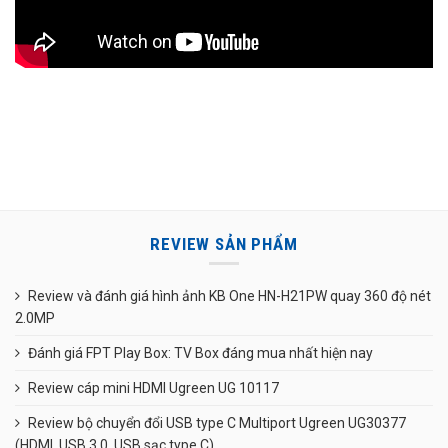
REVIEW SẢN PHẨM
Review và đánh giá hình ảnh KB One HN-H21PW quay 360 độ nét
2.0MP
Đánh giá FPT Play Box: TV Box đáng mua nhất hiện nay
Review cáp mini HDMI Ugreen UG 10117
Review bộ chuyển đổi USB type C Multiport Ugreen UG30377
(HDMI, USB 3.0, USB sạc type C)