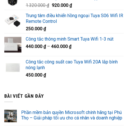
Giá
Giá
1.320.000
₫
920.000
₫
1.220.000 ₫.
gốc
hiện
Trung tâm điều khiển hồng ngoại Tuya S06 Wifi IR
là:
tại
Remote Control
1.320.000 ₫.
là:
250.000
₫
920.000 ₫.
Công tắc thông minh Smart Tuya Wifi 1-3 nút
440.000
₫
–
460.000
₫
Công tắc công suất cao Tuya Wifi 20A lắp bình
nóng lạnh
450.000
₫
BÀI VIẾT GẦN ĐÂY
Phần mềm bản quyền Microsoft chính hãng tại Phú
16
Thọ – Giải pháp tối ưu cho cá nhân và doanh nghiệp
Th5