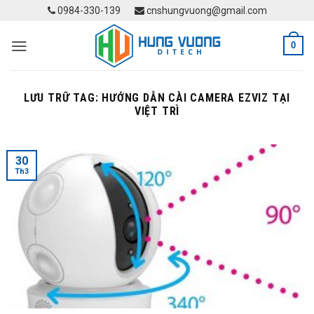
Skip
0984-330-139
cnshungvuong@gmail.com
to
content
0
LƯU TRỮ TAG:
HƯỚNG DẪN CÀI CAMERA EZVIZ TẠI
VIỆT TRÌ
30
Th3