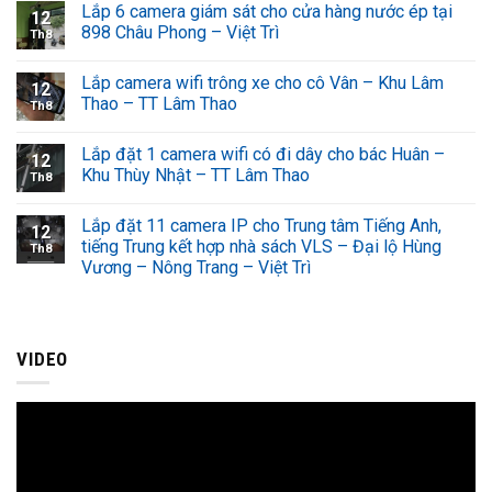
Lắp 6 camera giám sát cho cửa hàng nước ép tại
12
898 Châu Phong – Việt Trì
Th8
Lắp camera wifi trông xe cho cô Vân – Khu Lâm
12
Thao – TT Lâm Thao
Th8
Lắp đặt 1 camera wifi có đi dây cho bác Huân –
12
Khu Thùy Nhật – TT Lâm Thao
Th8
Lắp đặt 11 camera IP cho Trung tâm Tiếng Anh,
12
tiếng Trung kết hợp nhà sách VLS – Đại lộ Hùng
Th8
Vương – Nông Trang – Việt Trì
VIDEO