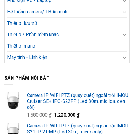
Phụ kiện PC - Laptop
Hệ thống camera/ TB An ninh
Thiết bị lưu trữ
Thiết bị/ Phần mềm khác
Thiết bị mạng
Máy tính - Linh kiện
SẢN PHẨM NỔI BẬT
Camera IP WIFI PTZ (quay quét) ngoài trời IMOU
Cruiser SE+ IPC-S22FP (Led 30m, mic loa, đèn
còi)
Giá
Giá
1.580.000
₫
1.220.000
₫
gốc
hiện
Camera IP WIFI PTZ (quay quét) ngoài trời IMOU
là:
tại
S21FP 2.0MP (Led 30m, micro only)
1.580.000 ₫.
là: