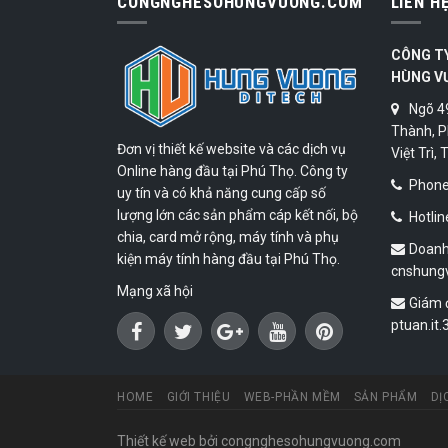
CONGNGHESOHUNGVUONG.COM
LIÊN H
CÔNG T
HÙNG V
Ngõ 4
Thành, P
Đơn vị thiết kế website và các dịch vụ
Việt Trì,
Online hàng đầu tại Phú Thọ. Công ty
Phone:
uy tín và có khả năng cung cấp số
lượng lớn các sản phẩm cáp kết nối, bộ
Hotlin
chia, card mở rộng, máy tính và phụ
Doanh
kiện máy tính hàng đầu tại Phú Thọ.
cnshung
Mạng xã hội
Giám 
ptuan.it
HOME
GIỚI THIỆU
WEB-PHẦN MỀM
SẢN PHẨM
DỊ
Thiết kế web
bởi congnghesohungvuong.com