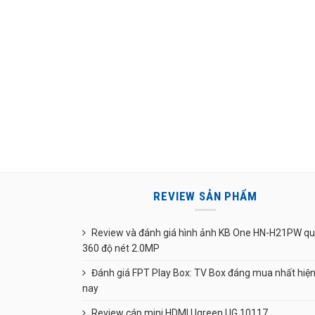
REVIEW SẢN PHẨM
Review và đánh giá hình ảnh KB One HN-H21PW q
360 độ nét 2.0MP
Đánh giá FPT Play Box: TV Box đáng mua nhất hiệ
nay
Review cáp mini HDMI Ugreen UG 10117