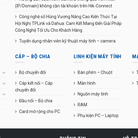
(IP/Domain) không cần tài khoản trên Hik-Connect
Công nghệ số Hùng Vương Nâng Cao Kiến Thức Tại
Hội Nghị TPLink và Dahua: Cam Kết Mang Đến Giải Pháp
Công Nghệ Tối Ưu Cho Khách Hàng
Tuyển dụng nhân viên kỹ thuật máy tính – camera
CÁP – BỘ CHIA
LINH KIỆN MÁY TÍNH
M
Bộ chuyển đổi
Bàn phím – Chuột
T
Cáp kết nối – Cáp
Màn hình
chuyển đổi
Nguồn máy tính
Đầu nối – Bộ chia
RAM
Card mở rộng cho PC
Phụ kiện PC – Laptop