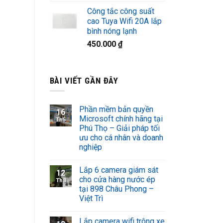
Công tắc công suất
cao Tuya Wifi 20A lắp
bình nóng lạnh
450.000
₫
BÀI VIẾT GẦN ĐÂY
Phần mềm bản quyền
16
Microsoft chính hãng tại
Th5
Phú Thọ – Giải pháp tối
ưu cho cá nhân và doanh
nghiệp
Lắp 6 camera giám sát
12
cho cửa hàng nước ép
Th8
tại 898 Châu Phong –
Việt Trì
Lắp camera wifi trông xe