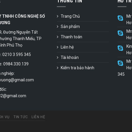
Ệ
THÔNG TIN
HỖ TR
Y TNHH CÔNG NGHỆ SỐ
Trang Chủ
Mr 
ƯƠNG
Ho
Sản phẩm
Mr
9, Đường Nguyễn Tất
Thanh toán
Ho
hường Thanh Miếu, TP
 Tỉnh Phú Thọ
Ki
Liên hệ
Ho
 0210 3 595 345
Tài khoản
Mr 
e: 0984.330.139
Kiểm tra bảo hành
Hot
 nghiệp:
345
vuong@gmail.com
đốc:
.32@gmail.com
CH VỤ
TIN TỨC
LIÊN HỆ