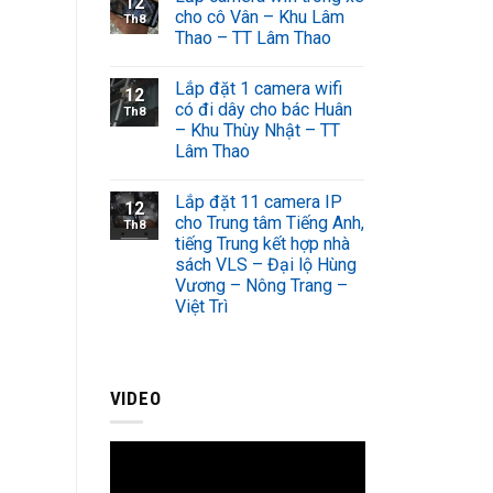
12
cho cô Vân – Khu Lâm
Th8
Thao – TT Lâm Thao
Lắp đặt 1 camera wifi
12
có đi dây cho bác Huân
Th8
– Khu Thùy Nhật – TT
Lâm Thao
Lắp đặt 11 camera IP
12
cho Trung tâm Tiếng Anh,
Th8
tiếng Trung kết hợp nhà
sách VLS – Đại lộ Hùng
Vương – Nông Trang –
Việt Trì
VIDEO