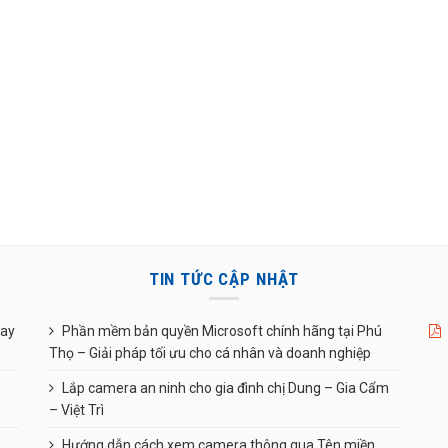
TIN TỨC CẬP NHẬT
uay
Phần mềm bản quyền Microsoft chính hãng tại Phú
Thọ – Giải pháp tối ưu cho cá nhân và doanh nghiệp
n
Lắp camera an ninh cho gia đình chị Dung – Gia Cẩm
– Việt Trì
Hướng dẫn cách xem camera thông qua Tên miền