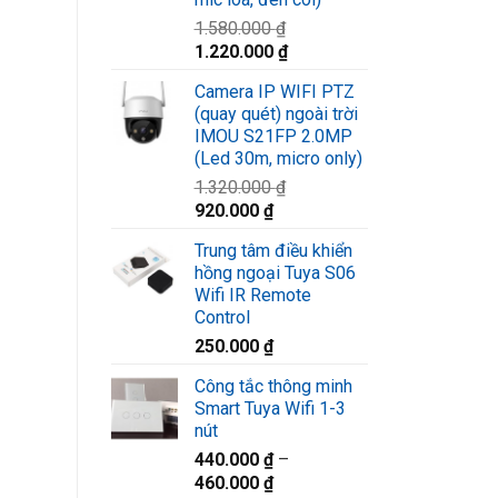
1.580.000
₫
Giá
Giá
1.220.000
₫
gốc
hiện
Camera IP WIFI PTZ
là:
tại
(quay quét) ngoài trời
1.580.000 ₫.
là:
IMOU S21FP 2.0MP
1.220.000 ₫.
(Led 30m, micro only)
1.320.000
₫
Giá
Giá
920.000
₫
gốc
hiện
Trung tâm điều khiển
là:
tại
hồng ngoại Tuya S06
1.320.000 ₫.
là:
Wifi IR Remote
920.000 ₫.
Control
250.000
₫
Công tắc thông minh
Smart Tuya Wifi 1-3
nút
440.000
₫
–
460.000
₫