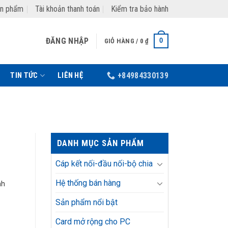
ản phẩm
Tài khoản thanh toán
Kiểm tra bảo hành
ĐĂNG NHẬP
0
GIỎ HÀNG /
0
₫
TIN TỨC
LIÊN HỆ
+84984330139
DANH MỤC SẢN PHẨM
Cáp kết nối-đầu nối-bộ chia
Hệ thống bán hàng
nh
Sản phẩm nổi bật
Card mở rộng cho PC