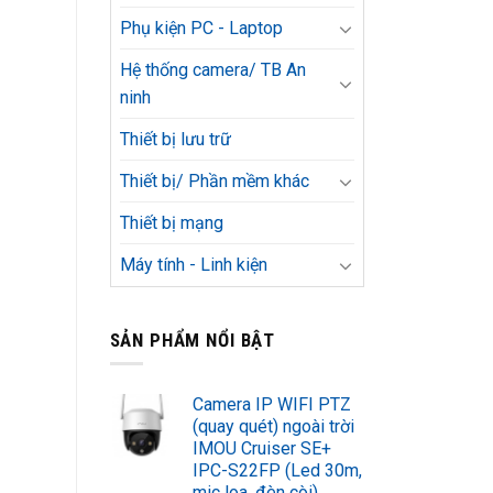
Phụ kiện PC - Laptop
Hệ thống camera/ TB An
ninh
Thiết bị lưu trữ
Thiết bị/ Phần mềm khác
Thiết bị mạng
Máy tính - Linh kiện
SẢN PHẨM NỔI BẬT
Camera IP WIFI PTZ
(quay quét) ngoài trời
IMOU Cruiser SE+
IPC-S22FP (Led 30m,
mic loa, đèn còi)