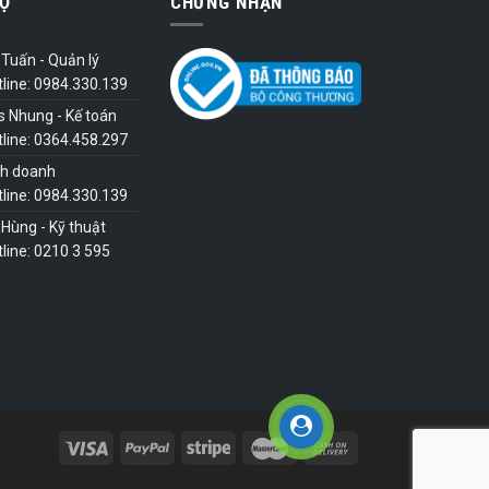
Ợ
CHỨNG NHẬN
Tuấn - Quản lý
tline: 0984.330.139
s Nhung - Kế toán
tline: 0364.458.297
nh doanh
tline: 0984.330.139
Hùng - Kỹ thuật
line: 0210 3 595