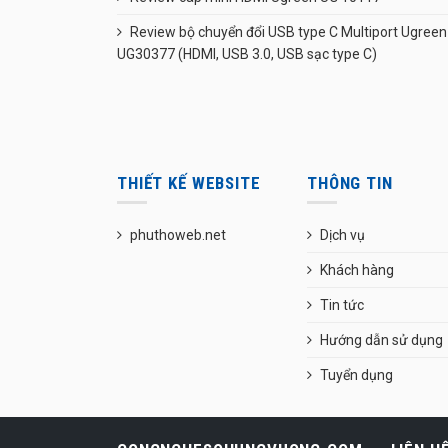
Review bộ chuyển đổi USB type C Multiport Ugreen
UG30377 (HDMI, USB 3.0, USB sạc type C)
THIẾT KẾ WEBSITE
THÔNG TIN
phuthoweb.net
Dịch vụ
Khách hàng
Tin tức
Hướng dẫn sử dụng
Tuyển dụng