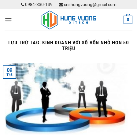
Skip
0984-330-139
cnshungvuong@gmail.com
to
content
0
LƯU TRỮ TAG:
KINH DOANH VỚI SỐ VỐN NHỎ HƠN 50
TRIỆU
09
Th3