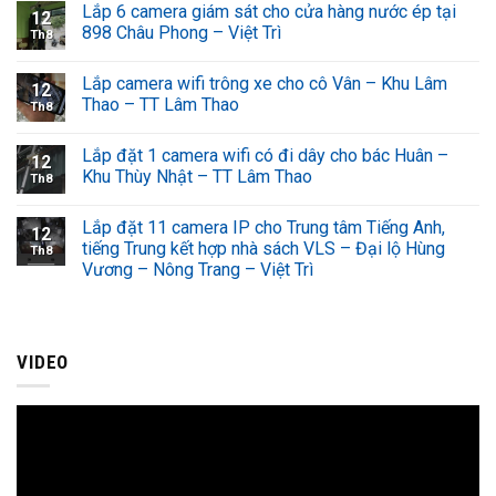
Lắp 6 camera giám sát cho cửa hàng nước ép tại
12
898 Châu Phong – Việt Trì
Th8
Lắp camera wifi trông xe cho cô Vân – Khu Lâm
12
Thao – TT Lâm Thao
Th8
Lắp đặt 1 camera wifi có đi dây cho bác Huân –
12
Khu Thùy Nhật – TT Lâm Thao
Th8
Lắp đặt 11 camera IP cho Trung tâm Tiếng Anh,
12
tiếng Trung kết hợp nhà sách VLS – Đại lộ Hùng
Th8
Vương – Nông Trang – Việt Trì
VIDEO