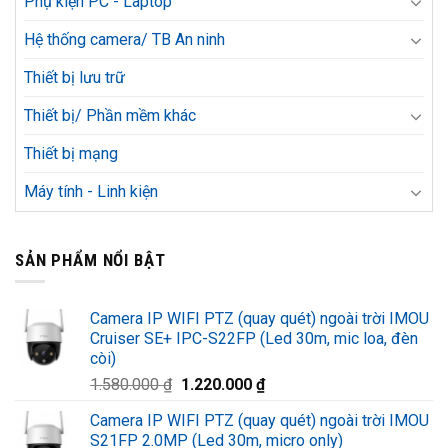
Phụ kiện PC - Laptop
Hệ thống camera/ TB An ninh
Thiết bị lưu trữ
Thiết bị/ Phần mềm khác
Thiết bị mạng
Máy tính - Linh kiện
SẢN PHẨM NỔI BẬT
Camera IP WIFI PTZ (quay quét) ngoài trời IMOU
Cruiser SE+ IPC-S22FP (Led 30m, mic loa, đèn
còi)
Giá
Giá
1.580.000
₫
1.220.000
₫
gốc
hiện
Camera IP WIFI PTZ (quay quét) ngoài trời IMOU
là:
tại
S21FP 2.0MP (Led 30m, micro only)
1.580.000 ₫.
là: