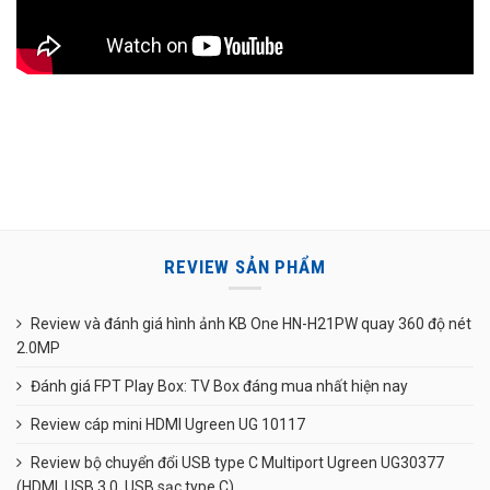
REVIEW SẢN PHẨM
Review và đánh giá hình ảnh KB One HN-H21PW quay 360 độ nét
2.0MP
Đánh giá FPT Play Box: TV Box đáng mua nhất hiện nay
Review cáp mini HDMI Ugreen UG 10117
Review bộ chuyển đổi USB type C Multiport Ugreen UG30377
(HDMI, USB 3.0, USB sạc type C)