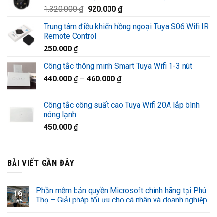
Giá
Giá
1.320.000
₫
920.000
₫
1.220.000 ₫.
gốc
hiện
Trung tâm điều khiển hồng ngoại Tuya S06 Wifi IR
là:
tại
Remote Control
1.320.000 ₫.
là:
250.000
₫
920.000 ₫.
Công tắc thông minh Smart Tuya Wifi 1-3 nút
440.000
₫
–
460.000
₫
Công tắc công suất cao Tuya Wifi 20A lắp bình
nóng lạnh
450.000
₫
BÀI VIẾT GẦN ĐÂY
Phần mềm bản quyền Microsoft chính hãng tại Phú
16
Thọ – Giải pháp tối ưu cho cá nhân và doanh nghiệp
Th5