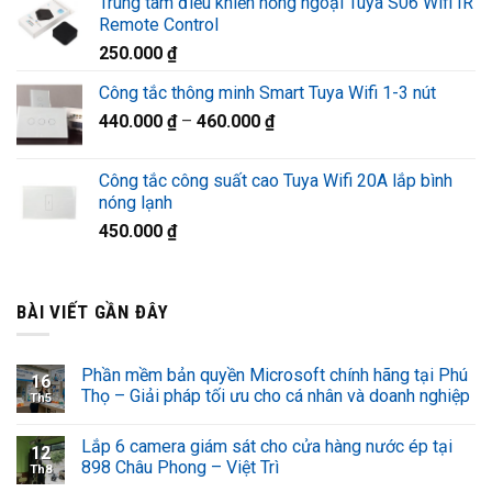
Trung tâm điều khiển hồng ngoại Tuya S06 Wifi IR
là:
tại
Remote Control
1.320.000 ₫.
là:
250.000
₫
920.000 ₫.
Công tắc thông minh Smart Tuya Wifi 1-3 nút
440.000
₫
–
460.000
₫
Công tắc công suất cao Tuya Wifi 20A lắp bình
nóng lạnh
450.000
₫
BÀI VIẾT GẦN ĐÂY
Phần mềm bản quyền Microsoft chính hãng tại Phú
16
Thọ – Giải pháp tối ưu cho cá nhân và doanh nghiệp
Th5
Lắp 6 camera giám sát cho cửa hàng nước ép tại
12
898 Châu Phong – Việt Trì
Th8