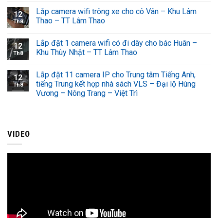
Lắp camera wifi trông xe cho cô Vân – Khu Lâm
12
Thao – TT Lâm Thao
Th8
Lắp đặt 1 camera wifi có đi dây cho bác Huân –
12
Khu Thùy Nhật – TT Lâm Thao
Th8
Lắp đặt 11 camera IP cho Trung tâm Tiếng Anh,
12
tiếng Trung kết hợp nhà sách VLS – Đại lộ Hùng
Th8
Vương – Nông Trang – Việt Trì
VIDEO