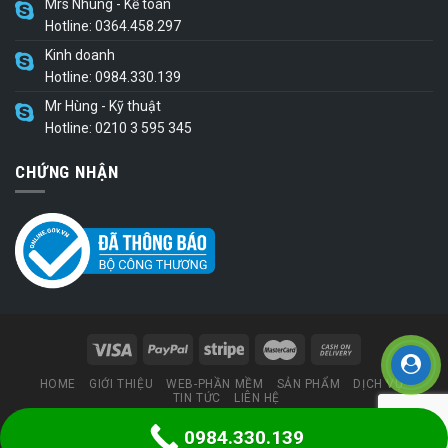
Mrs Nhung - Kế toán
Hotline: 0364.458.297
Kinh doanh
Hotline: 0984.330.139
Mr Hùng - Kỹ thuật
Hotline: 0210 3 595 345
CHỨNG NHẬN
HOME
GIỚI THIỆU
WEB-PHẦN MỀM
SẢN PHẨM
DỊCH VỤ
TIN TỨC
LIÊN HỆ
0984.330.139
Thiết kế web
bởi congnghesohungvuong.com