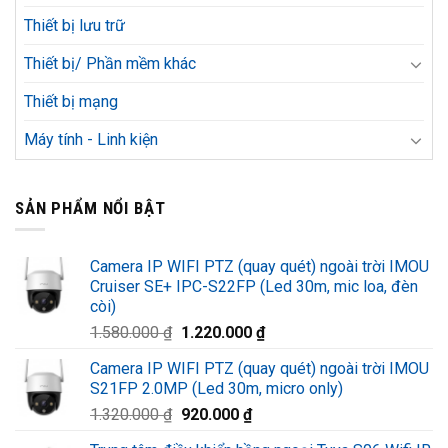
Thiết bị lưu trữ
Thiết bị/ Phần mềm khác
Thiết bị mạng
Máy tính - Linh kiện
SẢN PHẨM NỔI BẬT
Camera IP WIFI PTZ (quay quét) ngoài trời IMOU
Cruiser SE+ IPC-S22FP (Led 30m, mic loa, đèn
còi)
Giá
Giá
1.580.000
₫
1.220.000
₫
gốc
hiện
Camera IP WIFI PTZ (quay quét) ngoài trời IMOU
là:
tại
S21FP 2.0MP (Led 30m, micro only)
1.580.000 ₫.
là:
Giá
Giá
1.320.000
₫
920.000
₫
1.220.000 ₫.
gốc
hiện