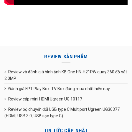
REVIEW SẢN PHẨM
Review và đánh giá hình ảnh KB One HN-H21PW quay 360 độ nét
2.0MP
Đánh giá FPT Play Box: TV Box đáng mua nhất hiện nay
Review cáp mini HDMI Ugreen UG 10117
Review bộ chuyển đổi USB type C Multiport Ugreen UG30377
(HDMI, USB 3.0, USB sạc type C)
TIN TỨC CẬP NHẬT