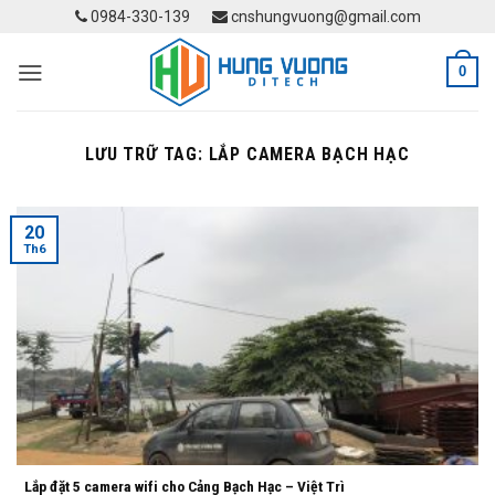
Skip
0984-330-139
cnshungvuong@gmail.com
to
content
0
LƯU TRỮ TAG:
LẮP CAMERA BẠCH HẠC
20
Th6
Lắp đặt 5 camera wifi cho Cảng Bạch Hạc – Việt Trì